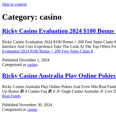
Skip to content
Category:
casino
Ricky Casino Evaluation 2024 $100 Bonus 
Ricky Casino Evaluation 2024 $100 Bonus + 200 Free Spins Claim I
Interface And User Experience Take The Look At The Top Offers F
Evaluation 2024 $100 Bonus + 200 Free Spins Claim It
Published
December 1, 2024
Categorized as
casino
Ricky Casino Australia Play Online Poki
Ricky Casino Australia Play Online Pokies And Even Win Real Fun
Up Bonus 🎁 # Casino Faq 🎁 # 🎉 Ough Casino Australia 🎉 Live
Real Funds
Published
November 30, 2024
Categorized as
casino