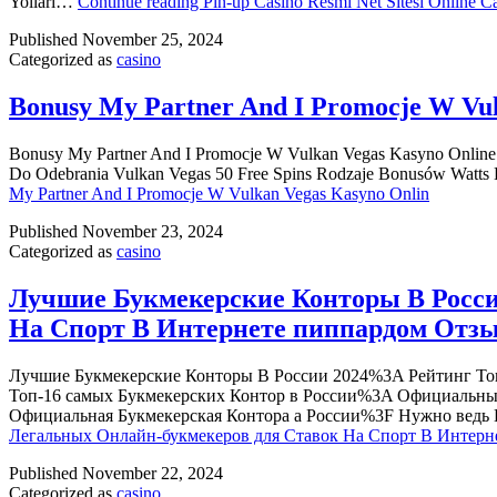
Yolları…
Continue reading
Pin-up Casino Resmi Net Sitesi Online C
Published
November 25, 2024
Categorized as
casino
Bonusy My Partner And I Promocje W Vul
Bonusy My Partner And I Promocje W Vulkan Vegas Kasyno Online 
Do Odebrania Vulkan Vegas 50 Free Spins Rodzaje Bonusów Watts 
My Partner And I Promocje W Vulkan Vegas Kasyno Onlin
Published
November 23, 2024
Categorized as
casino
Лучшие Букмекерские Конторы В Росси
На Спорт В Интернете пиппардом Отз
Лучшие Букмекерские Конторы В России 2024%3A Рейтинг То
Топ-16 самых Букмекерских Контор в России%3A Официальные
Официальная Букмекерская Контора а России%3F Нужно вед
Легальных Онлайн-букмекеров для Ставок На Спорт В Интер
Published
November 22, 2024
Categorized as
casino