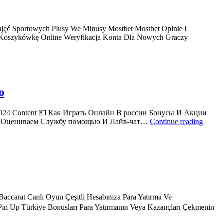
Zajęć Sportowych Plusy We Minusy Mostbet Mostbet Opinie I
 Koszykówkę Online Weryfikacja Konta Dla Nowych Graczy
о
024 Content 💵 Как Играть Онлайн В россии Бонусы И Акции
up Оцениваем Службу помощью И Лайв-чат…
Continue reading
Baccarat Canlı Oyun Çeşitli Hesabınıza Para Yatırma Ve
in Up Türkiye Bonusları Para Yatırmanın Veya Kazançları Çekmenin