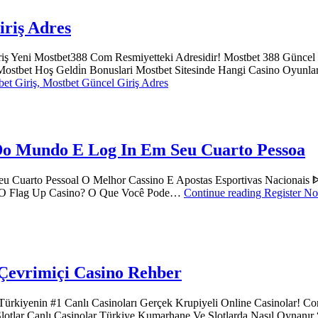
iriş Adres
iriş Yeni Mostbet388 Com Resmiyetteki Adresidir! Mostbet 388 Güncel 
Mostbet Hoş Geldi̇n Bonuslari Mostbet Sitesinde Hangi Casino Oyunla
et Giriş, Mostbet Güncel Giriş Adres
 Do Mundo E Log In️ Em Seu Cuarto Pessoa
eu Cuarto Pessoal O Melhor Cassino E Apostas Esportivas Nacionais
 É O Flag Up Casino? O Que Você Pode…
Continue reading
Register N
 Çevrimiçi Casino Rehber
Türkiyenin #1 Canlı Casinoları Gerçek Krupiyeli Online Casinolar! Co
lotlar Canlı Casinolar Türkiye Kumarhane Ve Slotlarda Nasıl Oynanır 