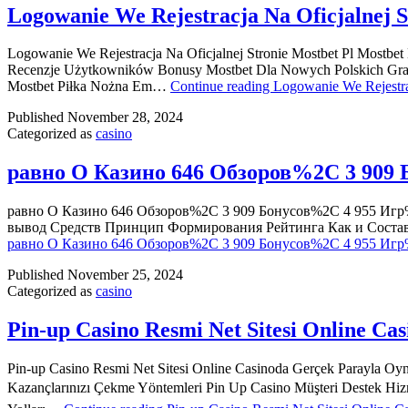
Logowanie We Rejestracja Na Oficjalnej S
Logowanie We Rejestracja Na Oficjalnej Stronie Mostbet Pl Mostbe
Recenzje Użytkowników Bonusy Mostbet Dla Nowych Polskich Grac
Mostbet Piłka Nożna Em…
Continue reading
Logowanie We Rejestrac
Published
November 28, 2024
Categorized as
casino
равно О Казино 646 Обзоров%2C 3 909
равно О Казино 646 Обзоров%2C 3 909 Бонусов%2C 4 955 Игр
вывод Средств Принцип Формирования Рейтинга Как и Соста
равно О Казино 646 Обзоров%2C 3 909 Бонусов%2C 4 955 Игр
Published
November 25, 2024
Categorized as
casino
Pin-up Casino Resmi Net Sitesi Online Ca
Pin-up Casino Resmi Net Sitesi Online Casinoda Gerçek Parayla Oyna
Kazançlarınızı Çekme Yöntemleri Pin Up Casino Müşteri Destek Hi