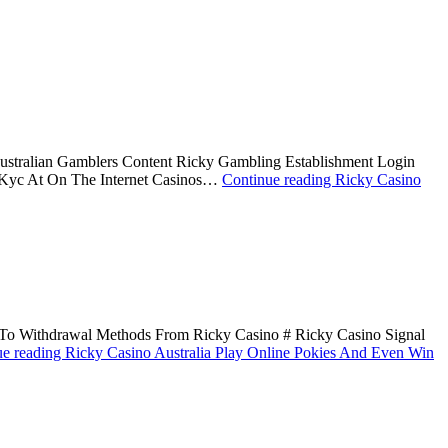
ustralian Gamblers Content Ricky Gambling Establishment Login
 Kyc At On The Internet Casinos…
Continue reading
Ricky Casino
 To Withdrawal Methods From Ricky Casino # Ricky Casino Signal
ue reading
Ricky Casino Australia Play Online Pokies And Even Win