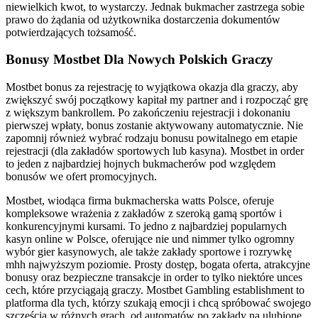
niewielkich kwot, to wystarczy. Jednak bukmacher zastrzega sobie
prawo do żądania od użytkownika dostarczenia dokumentów
potwierdzających tożsamość.
Bonusy Mostbet Dla Nowych Polskich Graczy
Mostbet bonus za rejestrację to wyjątkowa okazja dla graczy, aby
zwiększyć swój początkowy kapitał my partner and i rozpocząć grę
z większym bankrollem. Po zakończeniu rejestracji i dokonaniu
pierwszej wpłaty, bonus zostanie aktywowany automatycznie. Nie
zapomnij również wybrać rodzaju bonusu powitalnego em etapie
rejestracji (dla zakładów sportowych lub kasyna). Mostbet in order
to jeden z najbardziej hojnych bukmacherów pod względem
bonusów we ofert promocyjnych.
Mostbet, wiodąca firma bukmacherska watts Polsce, oferuje
kompleksowe wrażenia z zakładów z szeroką gamą sportów i
konkurencyjnymi kursami. To jedno z najbardziej popularnych
kasyn online w Polsce, oferujące nie und nimmer tylko ogromny
wybór gier kasynowych, ale także zakłady sportowe i rozrywkę
mhh najwyższym poziomie. Prosty dostęp, bogata oferta, atrakcyjne
bonusy oraz bezpieczne transakcje in order to tylko niektóre unces
cech, które przyciągają graczy. Mostbet Gambling establishment to
platforma dla tych, którzy szukają emocji i chcą spróbować swojego
szczęścia w różnych grach, od automatów po zakłady na ulubione