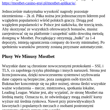
https://mostbet-casino-graj.pl/mostbet-aplikacja/
.
Jednocześnie maksymalna wysokość nagrody pozostaje
niezmieniona – 2k zł. Piłka nożna jest jednoznacznym liderem pod
względem popularności wśród polskich graczy. Drugą pod
względem popularności w Polsce jest siatkówka, the trzecią tenis.
Aby skorzystać ze wszystkich oferowanych bonusów, musisz
zarejestrować się na platformie i uzupełnić saldo dowolną metodą
dostępną w Mostbet. Początkujący otrzymują „bułki” za 1-4
depozyty, istnieją ograniczenia company do kwoty minimalnej. Po
spełnieniu warunków prezenty zostaną przyznane automatycznie.
Plusy We Minusy Mostbet
Wszystkie dane są chronione nowoczesnymi protokołami – SSL i
TLS, co zapobiega ryzyku phishingu i innych naruszeń. Strona jest
licencjonowana, dzięki nowoczesnemu systemowi szyfrowania
dane cappera są bezpieczne, poza zasięgiem osób trzecich.
Bukmacher koncentruje się na piłce nożnej, strona śledzi wszystkie
ważne wydarzenia – mecze, mistrzostwa, spotkania lokalne,
Leading League. Ważne jest, aby wyjaśnić, że stronę Mostbet ma
średnią marżę. Oznacza to, że odwiedzający mogą znaleźć kursy
wyższe niż średnia rynkowa. Nawet przy przewidywalnych
faworytach i popularnych meczach z osobami postronnymi