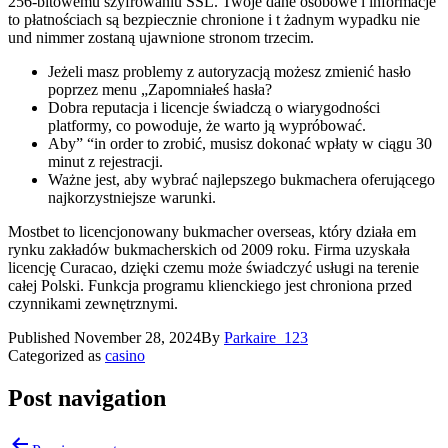
256-bitowemu szyfrowaniu SSL. Twoje dane osobowe i informacje
to płatnościach są bezpiecznie chronione i t żadnym wypadku nie
und nimmer zostaną ujawnione stronom trzecim.
Jeżeli masz problemy z autoryzacją możesz zmienić hasło
poprzez menu „Zapomniałeś hasła?
Dobra reputacja i licencje świadczą o wiarygodności
platformy, co powoduje, że warto ją wypróbować.
Aby” “in order to zrobić, musisz dokonać wpłaty w ciągu 30
minut z rejestracji.
Ważne jest, aby wybrać najlepszego bukmachera oferującego
najkorzystniejsze warunki.
Mostbet to licencjonowany bukmacher overseas, który działa em
rynku zakładów bukmacherskich od 2009 roku. Firma uzyskała
licencję Curacao, dzięki czemu może świadczyć usługi na terenie
całej Polski. Funkcja programu klienckiego jest chroniona przed
czynnikami zewnętrznymi.
Published
November 28, 2024
By
Parkaire_123
Categorized as
casino
Post navigation