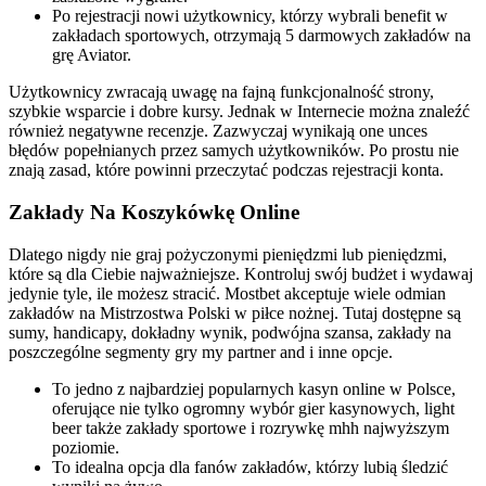
Po rejestracji nowi użytkownicy, którzy wybrali benefit w
zakładach sportowych, otrzymają 5 darmowych zakładów na
grę Aviator.
Użytkownicy zwracają uwagę na fajną funkcjonalność strony,
szybkie wsparcie i dobre kursy. Jednak w Internecie można znaleźć
również negatywne recenzje. Zazwyczaj wynikają one unces
błędów popełnianych przez samych użytkowników. Po prostu nie
znają zasad, które powinni przeczytać podczas rejestracji konta.
Zakłady Na Koszykówkę Online
Dlatego nigdy nie graj pożyczonymi pieniędzmi lub pieniędzmi,
które są dla Ciebie najważniejsze. Kontroluj swój budżet i wydawaj
jedynie tyle, ile możesz stracić. Mostbet akceptuje wiele odmian
zakładów na Mistrzostwa Polski w piłce nożnej. Tutaj dostępne są
sumy, handicapy, dokładny wynik, podwójna szansa, zakłady na
poszczególne segmenty gry my partner and i inne opcje.
To jedno z najbardziej popularnych kasyn online w Polsce,
oferujące nie tylko ogromny wybór gier kasynowych, light
beer także zakłady sportowe i rozrywkę mhh najwyższym
poziomie.
To idealna opcja dla fanów zakładów, którzy lubią śledzić