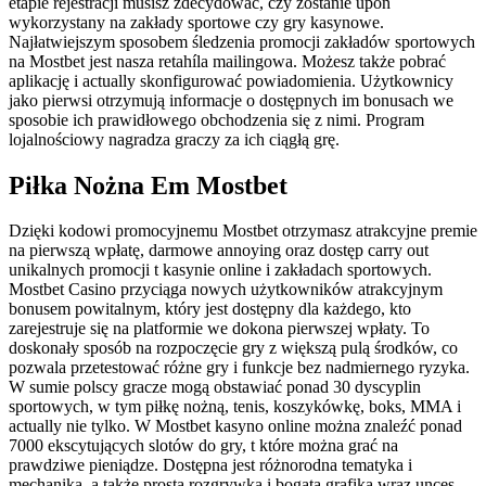
etapie rejestracji musisz zdecydować, czy zostanie upon
wykorzystany na zakłady sportowe czy gry kasynowe.
Najłatwiejszym sposobem śledzenia promocji zakładów sportowych
na Mostbet jest nasza retahíla mailingowa. Możesz także pobrać
aplikację i actually skonfigurować powiadomienia. Użytkownicy
jako pierwsi otrzymują informacje o dostępnych im bonusach we
sposobie ich prawidłowego obchodzenia się z nimi. Program
lojalnościowy nagradza graczy za ich ciągłą grę.
Piłka Nożna Em Mostbet
Dzięki kodowi promocyjnemu Mostbet otrzymasz atrakcyjne premie
na pierwszą wpłatę, darmowe annoying oraz dostęp carry out
unikalnych promocji t kasynie online i zakładach sportowych.
Mostbet Casino przyciąga nowych użytkowników atrakcyjnym
bonusem powitalnym, który jest dostępny dla każdego, kto
zarejestruje się na platformie we dokona pierwszej wpłaty. To
doskonały sposób na rozpoczęcie gry z większą pulą środków, co
pozwala przetestować różne gry i funkcje bez nadmiernego ryzyka.
W sumie polscy gracze mogą obstawiać ponad 30 dyscyplin
sportowych, w tym piłkę nożną, tenis, koszykówkę, boks, MMA i
actually nie tylko. W Mostbet kasyno online można znaleźć ponad
7000 ekscytujących slotów do gry, t które można grać na
prawdziwe pieniądze. Dostępna jest różnorodna tematyka i
mechanika, a także prosta rozgrywka i bogata grafika wraz unces