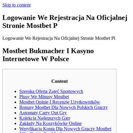
Skip to content
Logowanie We Rejestracja Na Oficjalnej
Stronie Mostbet P
Logowanie We Rejestracja Na Oficjalnej Stronie Mostbet Pl
Mostbet Bukmacher I Kasyno
Internetowe W Polsce
Content
Szeroka Oferta Zajęć Sportowych
Plusy We Minusy Mostbet
Mostbet Opinie I Recenzje Użytkowników
Bonusy Mostbet Dla Nowych Polskich Graczy
Automaty Carry Out Gry
Kolekcja Najlepszych Gier
Zakłady Na Koszykówkę Online
Weryfikacja Konta Dla Nowych Graczy Mostbet