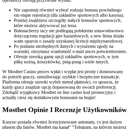
operatorzy oferują przyzwoite wyniki.
Nie zapomnij również wybrać rodzaju bonusu powitalnego
em etapie rejestracji (dla zakładów sportowych albo kasyna).
Poniżej znajdziesz szczegóły stałych bonusów sportowych,
które możesz aktywować już teraz.
Bukmacherzy tacy nie podlegają polskiemu ustawodawstwu
dotyczącemu regulacji gier hazardowych, a new firma działa
watts oparciu o zasady uzyskanej licencji międzynarodowej.
Po podaniu niezbędnych danych i wyrażeniu zgody na
warunki, otrzymasz wiadomość e-mail unces potwierdzeniem.
Oferuje szeroką gamę opcji zakładów sportowych, w tym
piłkę nożną, koszykówkę, ping-pong i wiele innych.
W Mostbet Casino proces wpłat i wypłat jest prosty i dostosowany
do potrzeb graczy, umożliwiając szybkie i bezpieczne transakcje.
Platforma oferuje szeroki wybór metod płatności, co sprawia, że
każdy gracz znajdzie opcję dopasowaną do swoich preferencji.
Zdobądź wyjątkowy Mostbet on line casino kod promocyjny i
actually ciesz się dodatkowymi bonusami na begin!
Mostbet Opinie I Recenzje Użytkowników
Kasyno posiada również licencjonowane automaty, co jest dużym
plusem dla fanów. Mostbet ma kanał” “Telegram, na którym możesz