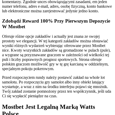
komentarzy. Zgodnie unces obowiązującymi zasadami, em jeden
numer telefonu, adres e-mail, adres, osobę fizyczną, konto bankowe
lub elektroniczne można zarejestrować jedynie jedno konto.
Zdobądź Reward 100% Przy Pierwszym Depozycie
W Mostbet
Oferuje różne opcje zakładów i actually jest znana ze swojej
prostoty we elegancji. W tej kategorii zakładów można obstawiać
wyniki różnych wydarzeń wybierając oferowane przez Mostbet
nice. Kwoty wszystkich zakładów są gromadzone w pulach (pule),
a wygrane są przyznawane graczom w zależności od wielkości tej
puli i liczby poprawnych prognoz sportowych. Strona oferuje
polskim graczom możliwość gry w tę grę karcianą w oddzielnym,
specjalnym pokoju pokerowym.
Przed rozpoczęciem rundy należy postawić zakład na whole lot
samolotu. Po rozpoczęciu gry samolot albo inny obiekt latający
wystartuje, a wraz z nim na środku interfejsu pojawi się mnożnik.
Twój zakład zostanie pomnożony przez ten współczynnik, jeśli uda
Ci się wypłacić pieniądze na czas.
Mostbet Jest Legalną Marką Watts
Polsce