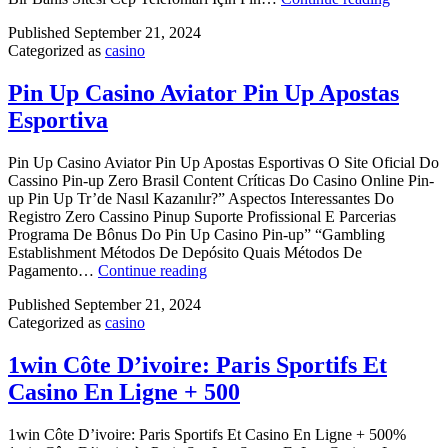
For
up
Olympic
Published
September 21, 2024
Online
Glory
Categorized as
casino
Casino
Sah
Pin-
Pin Up Casino Aviator Pin Up Apostas
up
Esportiva
Web
Sitesinde
Oyunlar
Pin Up Casino Aviator Pin Up Apostas Esportivas O Site Oficial Do
Ve
Cassino Pin-up Zero Brasil Content Críticas Do Casino Online Pin-
Slotla
up Pin Up Tr’de Nasıl Kazanılır?” Aspectos Interessantes Do
Registro Zero Cassino Pinup Suporte Profissional E Parcerias
Programa De Bônus Do Pin Up Casino Pin-up” “Gambling
Establishment Métodos De Depósito Quais Métodos De
Pin
Pagamento…
Continue reading
Up
Published
September 21, 2024
Casino
Categorized as
casino
Aviator
Pin
Up
1win Côte D’ivoire: Paris Sportifs Et
Apostas
Casino En Ligne + 500
Esportiva
1win Côte D’ivoire: Paris Sportifs Et Casino En Ligne + 500%