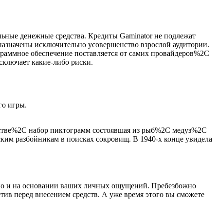
ьные денежные средства. Кредиты Gaminator не подлежат
назначены исключительно усовершенство взрослой аудитории.
граммное обеспечение поставляется от самих провайдеров%2C
сключает какие-либо риски.
го игры.
арстве%2C набор пиктограмм состоявшая из рыб%2C медуз%2C
ским разбойникам в поисках сокровищ. В 1940-х конце увидела
 но и на основании ваших личных ощущений. Пребезбожно
тив перед внесением средств. А уже время этого вы сможете