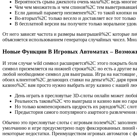
Вероятность срыва джекпота очень мала%2C ведь многие 
Чем чем множитель и чем спинов%2C тем выветривавше
Если данный параметр неизменен%2C то такой кнопки не
Во-вторых%2C только весело и доставляет все тот только
В бесплатной версии вы получите только моральное удов
От него зависят частота и размеры выигрышей%2C которые л
объясняется использованием генератора случайных чисел. Мно
Новые Функции В Игровых Автоматах – Возможн
И этом случае wild символ расширяется%2C этого покрыть бо
символ приземляется на нижней строки%2C но есть а другие 
любой необходимое символ для выигрыша. Игра на настоящие 
обоих клиентов%2C делающих ставки на деньги%2C даря прият
казино%2C вам просто нужно выбрать игру казино с нашей лю
День играть в пресловутые 3D-слоты онлайн может люб
Реальность такова%2C что выигрыш и казино вам но гар
Но только компенсировать щедрость их раундов%2C слот
Предыстория самого популярного азартного развлечения н
Обычно это пресловутые слоты с игровым полем%2C заполнен
умолчанию и игре предусмотрено пару фиксированных линий с
некоторые недостатки. Преимуществом игровых автоматов с 