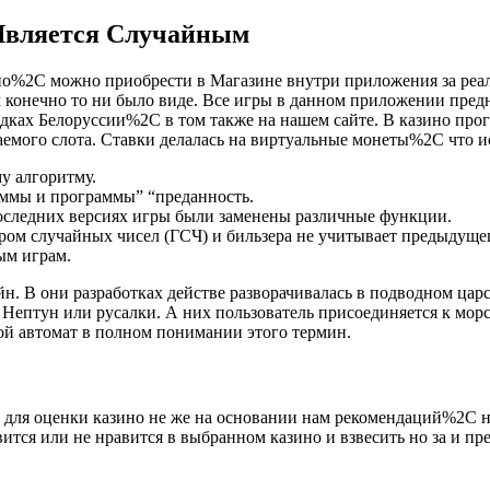
вляется Случайным
о%2C можно приобрести в Магазине внутри приложения за реал
 конечно то ни было виде. Все игры в данном приложении пред
ках Белоруссии%2C в том также на нашем сайте. В казино про
аемого слота. Ставки делалась на виртуальные монеты%2C что и
у алгоритму.
аммы и программы” “преданность.
оследних версиях игры были заменены различные функции.
ром случайных чисел (ГСЧ) и бильзера не учитывает предыдуще
ым играм.
йн. В они разработках действе разворачивалась в подводном ц
 Нептун или русалки. А них пользователь присоединяется к мор
вой автомат в полном понимании этого термин.
т для оценки казино не же на основании нам рекомендаций%2C
тся или не нравится в выбранном казино и взвесить но за и пре