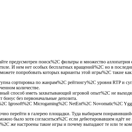
те предусмотрен поиск%2C фильтры и множество аллопатрия сор
тиле. И нем нет особых бесплатных вращений%2C но в последн
ожете попробовать которых варианты этой игры%2C такие как Siz
тупна сортировка по жанрам%2C рейтингу%2C уровня RTP и суп
ченном количестве.
ный способ иметь захватывающий игровой опыт%2C не выходя 
 бонус без первоначальные депозита.
 Igrosoft%2C Microgaming%2C NetEnt%2C Novomatic%2C Yggdra
аточно перейти в галерею площадки. Туда выбираем понравивши
можно было хотя согласиться%2C если дебютировавшем идёт не 
о%2C же настроены такие игры и почему выпадают те или те ко