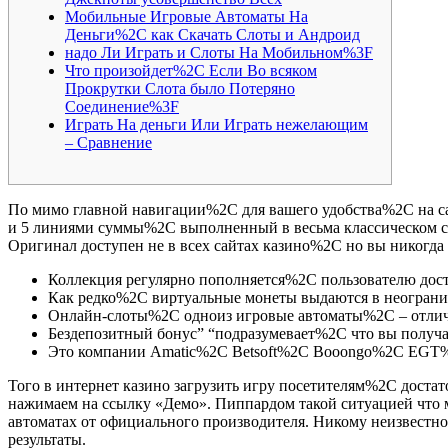
Мобильные Игровые Автоматы На
Деньги%2C как Скачать Слоты и Андроид
надо Ли Играть и Слоты На Мобильном%3F
Что произойдет%2C Если Во всяком
Прокрутки Слота было Потеряно
Соединение%3F
Играть На деньги Или Играть нежелающим
– Сравнение
По мимо главной навигации%2C для вашего удобства%2C на сай
и 5 линиями суммы%2C выполненный в весьма классическом с
Оригинал доступен не в всех сайтах казино%2C но вы никогда м
Коллекция регулярно пополняется%2C пользователю дос
Как редко%2C виртуальные монеты выдаются в неограни
Онлайн-слоты%2C одноиз игровые автоматы%2C – отлич
Бездепозитный бонус” “подразумевает%2C что вы получат
Это компании Amatic%2C Betsoft%2C Booongo%2C EGT%2C
Того в интернет казино загрузить игру посетителям%2C дост
нажимаем на ссылку «Демо». Пиппардом такой ситуацией что 
автоматах от официального производителя. Никому неизвестн
результаты.