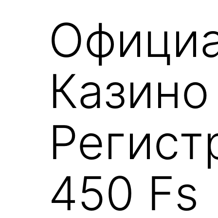
Официа
Skip
to
content
Казино 
Регист
450 Fs