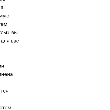
я.
ямую
тем
усы» вы
для вас
ми
лнена
ется
естом