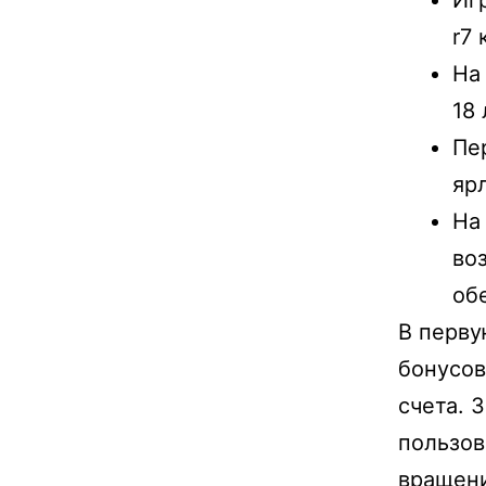
Иг
r7 
На
18 
Пе
яр
На
во
об
В перву
бонусов
счета. 
пользов
вращени