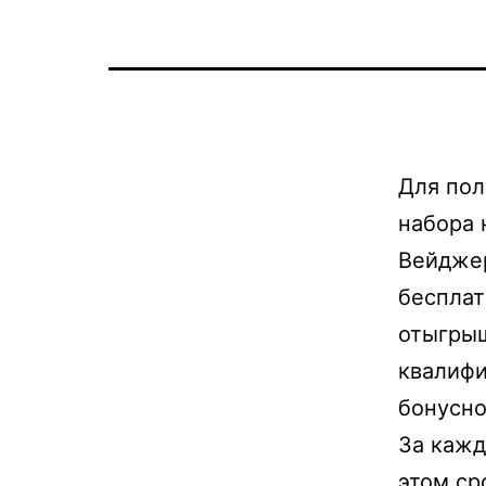
Для пол
набора 
Вейджер
беспла
отыгрыш
квалифи
бонусно
За кажд
этом ср