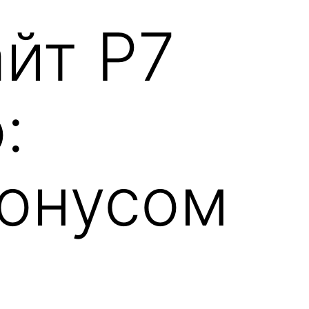
йт Р7
:
Бонусом