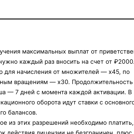
учения максимальных выплат от приветстве
нужно каждый раз вносить на счет от ₽2000
 для начисления от множителей — х45, по
тным вращениям — х30. Продолжительность
а — 7 дней с момента каждой активации. В 
кационного оборота идут ставки с основног
го балансов.
ое из этих разрешений необходимо платить,
ок действия лицензии не безграничен, плюс