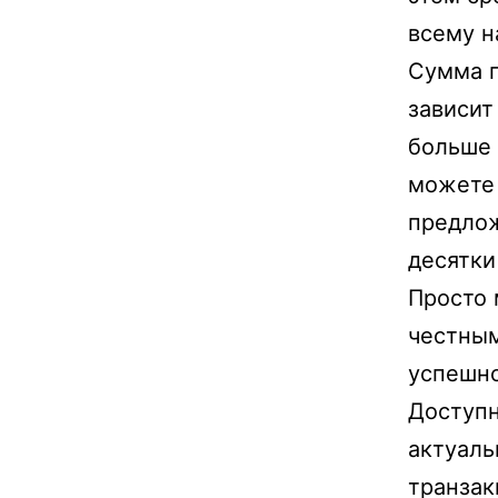
всему н
Сумма п
зависит
больше 
можете 
предлож
десятки
Просто 
честным
успешно
Доступн
актуаль
транзак