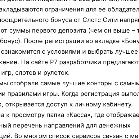
акладываются ограничения для ее обладател
оощрительного бонуса от Слотс Сити напр
 от суммы первого депозита (чем он выше – 
бонус). После регистрации во вкладке «Бон
ознакомится с условиями и выбрать лучшее 
ение. На сайте Р7 разработчики предлагают
 игр, слотов и рулеток.
мы отобрали самые лучшие конторы с самы
и правилами игры. Когда регистрация выпо
, открывается доступ к личному кабинету.
а к просмотру папка «Касса», где отобража
ный перечень направлений для денежных
ций. Во многом список сервисов связан с м