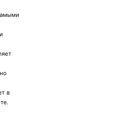
самыми
и
ляет
жно
ет в
те.