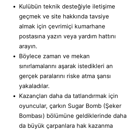
Kulübün teknik desteğiyle iletişime
geçmek ve site hakkında tavsiye
almak için çevrimiçi kumarhane
postasına yazın veya yardım hattını
arayın.
Böylece zaman ve mekan
sınırlamalarını aşarak istedikleri an
gerçek paralarını riske atma şansı
yakaladılar.
Kazançları daha da tatlandırmak için
oyuncular, çarkın Sugar Bomb (Şeker
Bombası) bölümüne geldiklerinde daha
da büyük çarpanlara hak kazanma