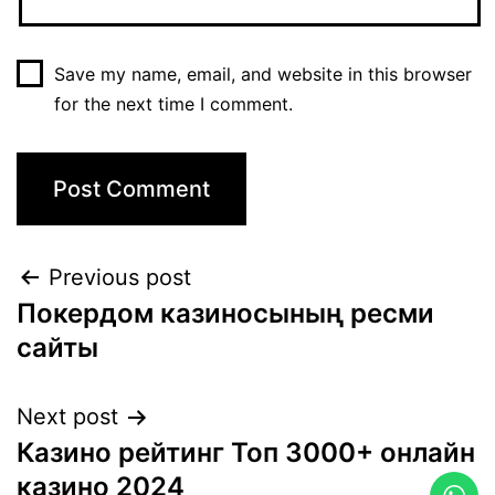
Save my name, email, and website in this browser
for the next time I comment.
Post
Previous post
Покердом казиносының ресми
navigation
сайты
Next post
Казино рейтинг Топ 3000+ онлайн
казино 2024