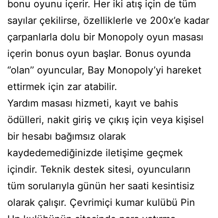
bonu oyunu içerir. Her iki atış için de tüm
sayılar çekilirse, özelliklerle ve 200x’e kadar
çarpanlarla dolu bir Monopoly oyun masası
içerin bonus oyun başlar. Bonus oyunda
‘’olan’’ oyuncular, Bay Monopoly’yi hareket
ettirmek için zar atabilir.
Yardım masası hizmeti, kayıt ve bahis
ödülleri, nakit giriş ve çıkış için veya kişisel
bir hesabı bağımsız olarak
kaydedemediğinizde iletişime geçmek
içindir. Teknik destek sitesi, oyuncuların
tüm sorularıyla günün her saati kesintisiz
olarak çalışır. Çevrimiçi kumar kulübü Pin