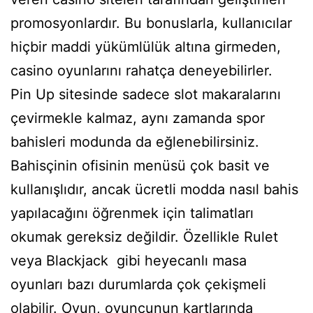
promosyonlardır. Bu bonuslarla, kullanıcılar
hiçbir maddi yükümlülük altına girmeden,
casino oyunlarını rahatça deneyebilirler.
Pin Up sitesinde sadece slot makaralarını
çevirmekle kalmaz, aynı zamanda spor
bahisleri modunda da eğlenebilirsiniz.
Bahisçinin ofisinin menüsü çok basit ve
kullanışlıdır, ancak ücretli modda nasıl bahis
yapılacağını öğrenmek için talimatları
okumak gereksiz değildir. Özellikle Rulet
veya Blackjack gibi heyecanlı masa
oyunları bazı durumlarda çok çekişmeli
olabilir. Oyun, oyuncunun kartlarında