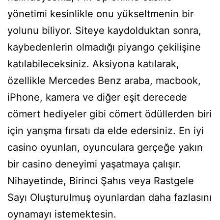
yönetimi kesinlikle onu yükseltmenin bir
yolunu biliyor. Siteye kaydolduktan sonra,
kaybedenlerin olmadığı piyango çekilişine
katılabileceksiniz. Aksiyona katılarak,
özellikle Mercedes Benz araba, macbook,
iPhone, kamera ve diğer eşit derecede
cömert hediyeler gibi cömert ödüllerden biri
için yarışma fırsatı da elde edersiniz. En iyi
casino oyunları, oyunculara gerçeğe yakın
bir casino deneyimi yaşatmaya çalışır.
Nihayetinde, Birinci Şahıs veya Rastgele
Sayı Oluşturulmuş oyunlardan daha fazlasını
oynamayı istemektesin.