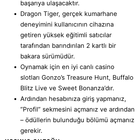
başarıya ulaşacaktır.
Dragon Tiger, gerçek kumarhane
deneyimini kullanıcının cihazına
getiren yüksek eğitimli satıcılar
tarafından barındırılan 2 kartlı bir
bakara sürümüdür.
Oynamak için en iyi canlı casino
slotları Gonzo’s Treasure Hunt, Buffalo
Blitz Live ve Sweet Bonanza’dır.
Ardından hesabınıza giriş yapmanız,
“Profil” sekmesini açmanız ve ardından
– ödüllerin bulunduğu bölümü açmanız
gerekir.