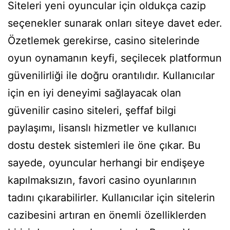
Siteleri yeni oyuncular için oldukça cazip
seçenekler sunarak onları siteye davet eder.
Özetlemek gerekirse, casino sitelerinde
oyun oynamanın keyfi, seçilecek platformun
güvenilirliği ile doğru orantılıdır. Kullanıcılar
için en iyi deneyimi sağlayacak olan
güvenilir casino siteleri, şeffaf bilgi
paylaşımı, lisanslı hizmetler ve kullanıcı
dostu destek sistemleri ile öne çıkar. Bu
sayede, oyuncular herhangi bir endişeye
kapılmaksızın, favori casino oyunlarının
tadını çıkarabilirler. Kullanıcılar için sitelerin
cazibesini artıran en önemli özelliklerden