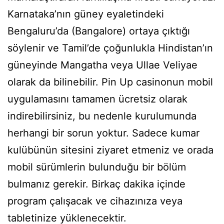
Karnataka’nın güney eyaletindeki
Bengaluru’da (Bangalore) ortaya çıktığı
söylenir ve Tamil’de çoğunlukla Hindistan’ın
güneyinde Mangatha veya Ullae Veliyae
olarak da bilinebilir. Pin Up casinonun mobil
uygulamasını tamamen ücretsiz olarak
indirebilirsiniz, bu nedenle kurulumunda
herhangi bir sorun yoktur. Sadece kumar
kulübünün sitesini ziyaret etmeniz ve orada
mobil sürümlerin bulunduğu bir bölüm
bulmanız gerekir. Birkaç dakika içinde
program çalışacak ve cihazınıza veya
tabletinize yüklenecektir.