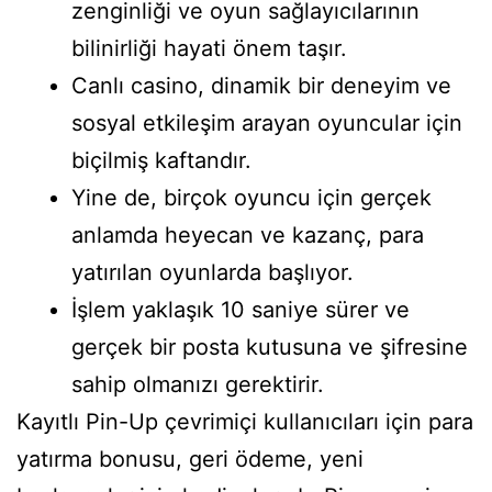
zenginliği ve oyun sağlayıcılarının
bilinirliği hayati önem taşır.
Canlı casino, dinamik bir deneyim ve
sosyal etkileşim arayan oyuncular için
biçilmiş kaftandır.
Yine de, birçok oyuncu için gerçek
anlamda heyecan ve kazanç, para
yatırılan oyunlarda başlıyor.
İşlem yaklaşık 10 saniye sürer ve
gerçek bir posta kutusuna ve şifresine
sahip olmanızı gerektirir.
Kayıtlı Pin-Up çevrimiçi kullanıcıları için para
yatırma bonusu, geri ödeme, yeni