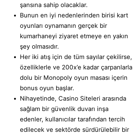
şansına sahip olacaklar.
Bunun en iyi nedenlerinden birisi kart
oyunları oynamanın gerçek bir
kumarhaneyi ziyaret etmeye en yakın
şey olmasıdır.
Her iki atış için de tüm sayılar çekilirse,
özelliklerle ve 200x’e kadar çarpanlarla
dolu bir Monopoly oyun masası içerin
bonus oyun başlar.
Nihayetinde, Casino Siteleri arasında
sağlam bir güvenlik duvarı inşa
edenler, kullanıcılar tarafından tercih
edilecek ve sektörde sürdürülebilir bir