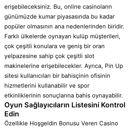
erişebileceksiniz. Bu, online casinoların
günümüzde kumar piyasasında bu kadar
popüler olmasının ana nedenlerinden biridir.
Farklı ülkelerde oynayan kulüp müşterileri,
çok çeşitli konulara ve geniş bir oran
yelpazesine sahip çok çeşitli slot
makinelerine erişebilecekler. Ayrıca, Pin Up
sitesi kullanıcıları bir bahisçinin ofisinin
hizmetlerini kullanabilir ve spor
etkinliklerinin sonuçlarına bahis oynayabilir.
Oyun Sağlayıcıların Listesini Kontrol
Edin
Özellikle Hoşgeldin Bonusu Veren Casino