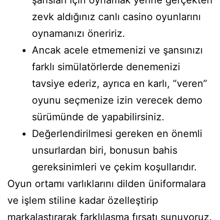
şansları için oynamak yerine gerçekten
zevk aldığınız canlı casino oyunlarını
oynamanızı öneririz.
Ancak acele etmemenizi ve şansınızı
farklı simülatörlerde denemenizi
tavsiye ederiz, ayrıca en karlı, “veren”
oyunu seçmenize izin verecek demo
sürümünde de yapabilirsiniz.
Değerlendirilmesi gereken en önemli
unsurlardan biri, bonusun bahis
gereksinimleri ve çekim koşullarıdır.
Oyun ortamı varlıklarını dilden üniformalara
ve işlem stiline kadar özelleştirip
markalaştırarak farklılaşma fırsatı sunuyoruz.