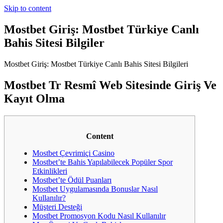
Skip to content
Mostbet Giriş: Mostbet Türkiye Canlı
Bahis Sitesi Bilgiler
Mostbet Giriş: Mostbet Türkiye Canlı Bahis Sitesi Bilgileri
Mostbet Tr Resmî Web Sitesinde Giriş Ve
Kayıt Olma
Content
Mostbet Çevrimiçi Casino
Mostbet’te Bahis Yapılabilecek Popüler Spor
Etkinlikleri
Mostbet’te Ödül Puanları
Mostbet Uygulamasında Bonuslar Nasıl
Kullanılır?
Müşteri Desteği
Mostbet Promosyon Kodu Nasıl Kullanılır