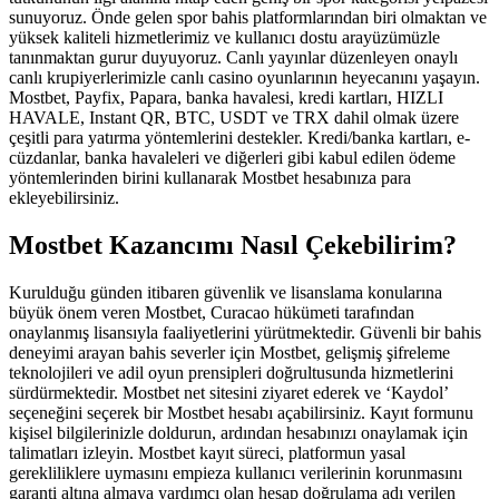
sunuyoruz. Önde gelen spor bahis platformlarından biri olmaktan ve
yüksek kaliteli hizmetlerimiz ve kullanıcı dostu arayüzümüzle
tanınmaktan gurur duyuyoruz. Canlı yayınlar düzenleyen onaylı
canlı krupiyerlerimizle canlı casino oyunlarının heyecanını yaşayın.
Mostbet, Payfix, Papara, banka havalesi, kredi kartları, HIZLI
HAVALE, Instant QR, BTC, USDT ve TRX dahil olmak üzere
çeşitli para yatırma yöntemlerini destekler. Kredi/banka kartları, e-
cüzdanlar, banka havaleleri ve diğerleri gibi kabul edilen ödeme
yöntemlerinden birini kullanarak Mostbet hesabınıza para
ekleyebilirsiniz.
Mostbet Kazancımı Nasıl Çekebilirim?
Kurulduğu günden itibaren güvenlik ve lisanslama konularına
büyük önem veren Mostbet, Curacao hükümeti tarafından
onaylanmış lisansıyla faaliyetlerini yürütmektedir. Güvenli bir bahis
deneyimi arayan bahis severler için Mostbet, gelişmiş şifreleme
teknolojileri ve adil oyun prensipleri doğrultusunda hizmetlerini
sürdürmektedir. Mostbet net sitesini ziyaret ederek ve ‘Kaydol’
seçeneğini seçerek bir Mostbet hesabı açabilirsiniz. Kayıt formunu
kişisel bilgilerinizle doldurun, ardından hesabınızı onaylamak için
talimatları izleyin. Mostbet kayıt süreci, platformun yasal
gerekliliklere uymasını empieza kullanıcı verilerinin korunmasını
garanti altına almaya yardımcı olan hesap doğrulama adı verilen