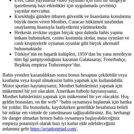
Evet, canlı yayınlarda video yayınları için özel bir simgeyle
işaretlenmiş bazı etkinlikler için uygulamada çevrimiçi
yayınlar mevcuttur.
Kurulduğu günden itibaren güvenlik ve lisanslama konularına
büyük önem veren Mostbet, Curacao hükümeti tarafından
onaylanmış lisansıyla faaliyetlerini yürütmektedir.
Herkesin zevkine uygun birçok spor dalında bahis yapma
imkanı bulunurken, casino kısmında slotlar, masa oyunları ve
canlı krupiyelerle oynanan oyunlar gibi birçok alternatif
bulunmaktadır.
Türkiye’nin en başarılı kulüpleri, 1959’dan bu yana neredeyse
tüm ligi şampiyonluğunu kazanan Galatasaray, Fenerbahçe,
Beşiktaş empieza Trabzonspor’dur.
Bahis yeniden kazanıldıktan sonra bonus hesaptan çekilebilir veya
kısıtlama veya koşul olmaksızın bahis yapmak için kullanılabilir.
Motor sporları hayranıysanız, Mostbet bahislerinizi yapmak için
mükemmel bir yer olacaktır. Amerikan futbolu hayranıysanız,
Mostbet bahislerinizi yapmak için mükemmel bir yer olacaktır. Hoş
geldin bonusları, on the web” “bahis oynamaya başlamak için harika
bir yoldur. Bu bonuslarla, kaydolurken genellikle hesabınıza belirli
bir miktar em virtude de yatırılmasını sağlayabilirsiniz. Bu, herhangi
bir danger almadan hemen bahis oynamaya başlayabileceğiniz
empieza potansiyel olarak bazı iyi karlar elde edebileceğiniz
anlamına gelir
https://aviationtriad.com/
.