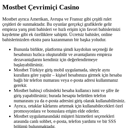
Mostbet Çevrimiçi Casino
Mostbet ayrıca Amerikan, Avrupa ve Fransız gibi çeşitli rulet
çeşitleri de sunmaktadır. Bu oyunlar gerçekçi grafiklerle gelir
empieza yarış pisti bahisleri ve hızlı erişim için favori bahislerinizi
kaydetme gibi ek özelliklere sahiptir. Ücretsiz bahisler, online
bahislerinizden ekstra para kazanmanın bir başka yoludur.
Bununla birlikte, platforma şimdi kaydolun seçeneği ile
hesabınızı hızlıca oluşturabilir ve avantajlarını empieza
dezavantajlarını kendiniz için değerlendirmeye
başlayabilirsiniz.
Mostbet Türkiye giriş mobil uygulamada, siteyle aynı
kurallara göre yapılır – kişisel hesabınıza girmek için hesaba
bağlı bir telefon numarası veya e-posta adresi kullanmanız
gerekir.
Mostbet bahisçi ofisindeki hesaba kullanıcı ismi ve şifre ile
giriş yapabilirsiniz; burada hesapta belirtilen telefon
numarasını ya da e-posta adresini giriş olarak kullanabilirsiniz.
Ayrıca, ortaklar kârlarını artırmak için kullanabilecekleri özel
promosyonlara ve bonuslara erişim elde ederler.
Mostbet uygulamasındaki müşteri hizmetleri seçenekleri
arasında canlı sohbet, e-posta, telefon yardımı ve bir SSS
bölümü bulunmaktadır.