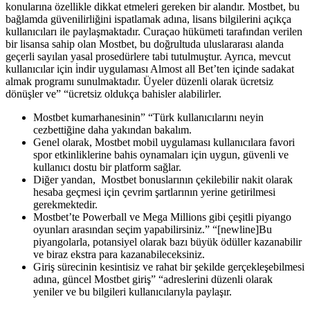
konularına özellikle dikkat etmeleri gereken bir alandır. Mostbet, bu
bağlamda güvenilirliğini ispatlamak adına, lisans bilgilerini açıkça
kullanıcıları ile paylaşmaktadır. Curaçao hükümeti tarafından verilen
bir lisansa sahip olan Mostbet, bu doğrultuda uluslararası alanda
geçerli sayılan yasal prosedürlere tabi tutulmuştur. Ayrıca, mevcut
kullanıcılar için i̇ndir uygulaması Almost all Bet’ten içinde sadakat
almak programı sunulmaktadır. Üyeler düzenli olarak ücretsiz
dönüşler ve” “ücretsiz oldukça bahisler alabilirler.
Mostbet kumarhanesinin” “Türk kullanıcılarını neyin
cezbettiğine daha yakından bakalım.
Genel olarak, Mostbet mobil uygulaması kullanıcılara favori
spor etkinliklerine bahis oynamaları için uygun, güvenli ve
kullanıcı dostu bir platform sağlar.
Diğer yandan, Mostbet bonuslarının çekilebilir nakit olarak
hesaba geçmesi için çevrim şartlarının yerine getirilmesi
gerekmektedir.
Mostbet’te Powerball ve Mega Millions gibi çeşitli piyango
oyunları arasından seçim yapabilirsiniz.” “[newline]Bu
piyangolarla, potansiyel olarak bazı büyük ödüller kazanabilir
ve biraz ekstra para kazanabileceksiniz.
Giriş sürecinin kesintisiz ve rahat bir şekilde gerçekleşebilmesi
adına, güncel Mostbet giriş” “adreslerini düzenli olarak
yeniler ve bu bilgileri kullanıcılarıyla paylaşır.