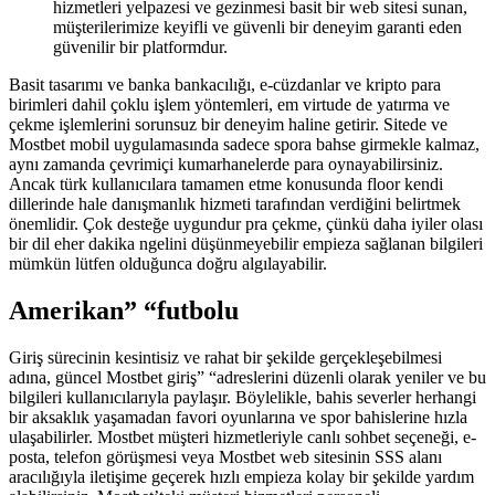
hizmetleri yelpazesi ve gezinmesi basit bir web sitesi sunan,
müşterilerimize keyifli ve güvenli bir deneyim garanti eden
güvenilir bir platformdur.
Basit tasarımı ve banka bankacılığı, e-cüzdanlar ve kripto para
birimleri dahil çoklu işlem yöntemleri, em virtude de yatırma ve
çekme işlemlerini sorunsuz bir deneyim haline getirir. Sitede ve
Mostbet mobil uygulamasında sadece spora bahse girmekle kalmaz,
aynı zamanda çevrimiçi kumarhanelerde para oynayabilirsiniz.
Ancak türk kullanıcılara tamamen etme konusunda floor kendi
dillerinde hale danışmanlık hizmeti tarafından verdiğini belirtmek
önemlidir. Çok desteğe uygundur pra çekme, çünkü daha iyiler olası
bir dil eher dakika ngelini düşünmeyebilir empieza sağlanan bilgileri
mümkün lütfen olduğunca doğru algılayabilir.
Amerikan” “futbolu
Giriş sürecinin kesintisiz ve rahat bir şekilde gerçekleşebilmesi
adına, güncel Mostbet giriş” “adreslerini düzenli olarak yeniler ve bu
bilgileri kullanıcılarıyla paylaşır. Böylelikle, bahis severler herhangi
bir aksaklık yaşamadan favori oyunlarına ve spor bahislerine hızla
ulaşabilirler. Mostbet müşteri hizmetleriyle canlı sohbet seçeneği, e-
posta, telefon görüşmesi veya Mostbet web sitesinin SSS alanı
aracılığıyla iletişime geçerek hızlı empieza kolay bir şekilde yardım