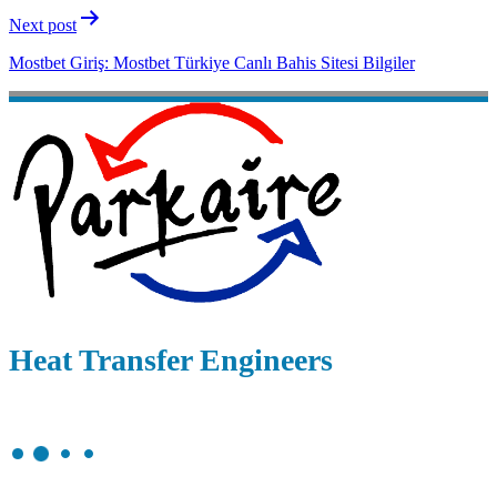
Next post
Mostbet Giriş: Mostbet Türkiye Canlı Bahis Sitesi Bilgiler
Heat Transfer Engineers