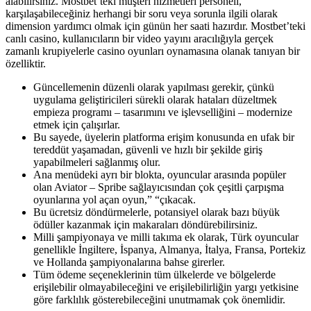
alabilirsiniz. Mostbet’teki müşteri hizmetleri personeli,
karşılaşabileceğiniz herhangi bir soru veya sorunla ilgili olarak
dimension yardımcı olmak için günün her saati hazırdır. Mostbet’teki
canlı casino, kullanıcıların bir video yayını aracılığıyla gerçek
zamanlı krupiyelerle casino oyunları oynamasına olanak tanıyan bir
özelliktir.
Güncellemenin düzenli olarak yapılması gerekir, çünkü
uygulama geliştiricileri sürekli olarak hataları düzeltmek
empieza programı – tasarımını ve işlevselliğini – modernize
etmek için çalışırlar.
Bu sayede, üyelerin platforma erişim konusunda en ufak bir
tereddüt yaşamadan, güvenli ve hızlı bir şekilde giriş
yapabilmeleri sağlanmış olur.
Ana menüdeki ayrı bir blokta, oyuncular arasında popüler
olan Aviator – Spribe sağlayıcısından çok çeşitli çarpışma
oyunlarına yol açan oyun,” “çıkacak.
Bu ücretsiz döndürmelerle, potansiyel olarak bazı büyük
ödüller kazanmak için makaraları döndürebilirsiniz.
Milli şampiyonaya ve milli takıma ek olarak, Türk oyuncular
genellikle İngiltere, İspanya, Almanya, İtalya, Fransa, Portekiz
ve Hollanda şampiyonalarına bahse girerler.
Tüm ödeme seçeneklerinin tüm ülkelerde ve bölgelerde
erişilebilir olmayabileceğini ve erişilebilirliğin yargı yetkisine
göre farklılık gösterebileceğini unutmamak çok önemlidir.