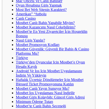
Maç Öncesi Ve Canlı Bahisler
Oyun Hesabına Giriş Yapmak
Most Bet Web Sitenin Karakteri?
Amerikan” “futbolu
Canlı Casino
Mostbet Canlı Bahis Yapabilir Miyim?
Mostbet Kazancımı Nasıl Çekebilirim?
Mostbet’te En Yeni Ziyaretçiler İçin Hoşgeldin
Bonusu
Nasıl Giriş Yapılır?
Mostbet Promosyon Kodları
Mostbet Güvenlik: Güvenli Bir Bahis & Casino
Platformu Mu?
Türkiye
Türkiye’den Oyuncular Için Mostbet’e Oyun
Hesabı Kaydı
Android Ve Ios Için Mostbet Uygulamasını
İndirin Ve Yükleyin
Haftalık Ücretsiz Döndürmeler Için Mostbet
Blessed Ticket Promosyonuna Katılın
Mostbet Canlı Yayın Sunuyor Mu?
Mostbet Ios Uygulaması Nasıl Indirilir
Mostbet Giriş Kolaylığı: Güncel Giriş Adresi
Minimum Ödeme Tutarı
Mostbet’te Canlı Bahis Seçeneği