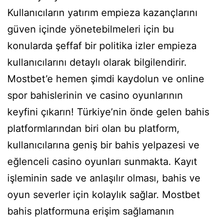
Kullanıcıların yatırım empieza kazançlarını
güven içinde yönetebilmeleri için bu
konularda şeffaf bir politika izler empieza
kullanıcılarını detaylı olarak bilgilendirir.
Mostbet’e hemen şimdi kaydolun ve online
spor bahislerinin ve casino oyunlarının
keyfini çıkarın! Türkiye’nin önde gelen bahis
platformlarından biri olan bu platform,
kullanıcılarına geniş bir bahis yelpazesi ve
eğlenceli casino oyunları sunmakta. Kayıt
işleminin sade ve anlaşılır olması, bahis ve
oyun severler için kolaylık sağlar. Mostbet
bahis platformuna erişim sağlamanın