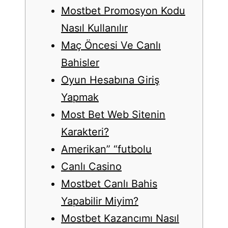
Mostbet Promosyon Kodu
Nasıl Kullanılır
Maç Öncesi Ve Canlı
Bahisler
Oyun Hesabına Giriş
Yapmak
Most Bet Web Sitenin
Karakteri?
Amerikan” “futbolu
Canlı Casino
Mostbet Canlı Bahis
Yapabilir Miyim?
Mostbet Kazancımı Nasıl