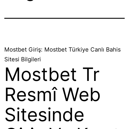
Mostbet Giriş: Mostbet Türkiye Canlı Bahis
Sitesi Bilgileri
Mostbet Tr
Resmî Web
Sitesinde