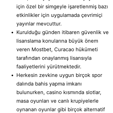
için özel bir simgeyle işaretlenmiş bazı
etkinlikler için uygulamada çevrimiçi
yayınlar mevcuttur.
Kurulduğu günden itibaren güvenlik ve
lisanslama konularına büyük önem
veren Mostbet, Curacao hükümeti
tarafından onaylanmış lisansıyla
faaliyetlerini yürütmektedir.
Herkesin zevkine uygun birçok spor
dalında bahis yapma imkanı
bulunurken, casino kısmında slotlar,
masa oyunları ve canlı krupiyelerle
oynanan oyunlar gibi birçok alternatif