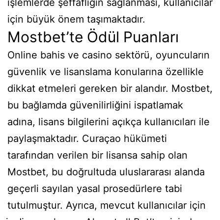
işlemlerde şeffaflığın sağlanması, kullanıcılar
için büyük önem taşımaktadır.
Mostbet’te Ödül Puanları
Online bahis ve casino sektörü, oyuncuların
güvenlik ve lisanslama konularına özellikle
dikkat etmeleri gereken bir alandır. Mostbet,
bu bağlamda güvenilirliğini ispatlamak
adına, lisans bilgilerini açıkça kullanıcıları ile
paylaşmaktadır. Curaçao hükümeti
tarafından verilen bir lisansa sahip olan
Mostbet, bu doğrultuda uluslararası alanda
geçerli sayılan yasal prosedürlere tabi
tutulmuştur. Ayrıca, mevcut kullanıcılar için