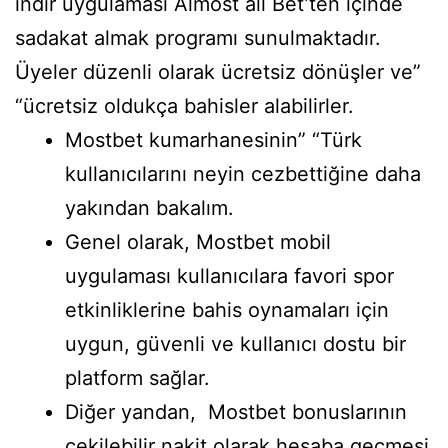
i̇ndir uygulaması Almost all Bet’ten içinde
sadakat almak programı sunulmaktadır.
Üyeler düzenli olarak ücretsiz dönüşler ve”
“ücretsiz oldukça bahisler alabilirler.
Mostbet kumarhanesinin” “Türk
kullanıcılarını neyin cezbettiğine daha
yakından bakalım.
Genel olarak, Mostbet mobil
uygulaması kullanıcılara favori spor
etkinliklerine bahis oynamaları için
uygun, güvenli ve kullanıcı dostu bir
platform sağlar.
Diğer yandan, Mostbet bonuslarının
çekilebilir nakit olarak hesaba geçmesi