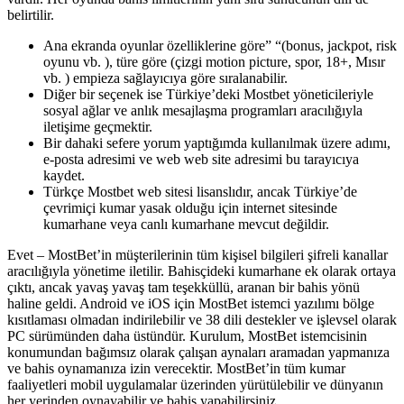
belirtilir.
Ana ekranda oyunlar özelliklerine göre” “(bonus, jackpot, risk
oyunu vb. ), türe göre (çizgi motion picture, spor, 18+, Mısır
vb. ) empieza sağlayıcıya göre sıralanabilir.
Diğer bir seçenek ise Türkiye’deki Mostbet yöneticileriyle
sosyal ağlar ve anlık mesajlaşma programları aracılığıyla
iletişime geçmektir.
Bir dahaki sefere yorum yaptığımda kullanılmak üzere adımı,
e-posta adresimi ve web web site adresimi bu tarayıcıya
kaydet.
Türkçe Mostbet web sitesi lisanslıdır, ancak Türkiye’de
çevrimiçi kumar yasak olduğu için internet sitesinde
kumarhane veya canlı kumarhane mevcut değildir.
Evet – MostBet’in müşterilerinin tüm kişisel bilgileri şifreli kanallar
aracılığıyla yönetime iletilir. Bahisçideki kumarhane ek olarak ortaya
çıktı, ancak yavaş yavaş tam teşekküllü, aranan bir bahis yönü
haline geldi. Android ve iOS için MostBet istemci yazılımı bölge
kısıtlaması olmadan indirilebilir ve 38 dili destekler ve işlevsel olarak
PC sürümünden daha üstündür. Kurulum, MostBet istemcisinin
konumundan bağımsız olarak çalışan aynaları aramadan yapmanıza
ve bahis oynamanıza izin verecektir. MostBet’in tüm kumar
faaliyetleri mobil uygulamalar üzerinden yürütülebilir ve dünyanın
her yerinden oynayabilir ve bahis yapabilirsiniz.