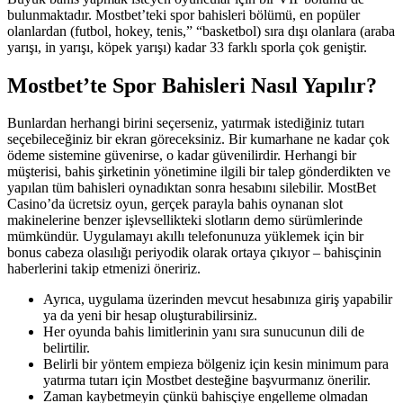
bulunmaktadır. Mostbet’teki spor bahisleri bölümü, en popüler
olanlardan (futbol, hokey, tenis,” “basketbol) sıra dışı olanlara (araba
yarışı, in yarışı, köpek yarışı) kadar 33 farklı sporla çok geniştir.
Mostbet’te Spor Bahisleri Nasıl Yapılır?
Bunlardan herhangi birini seçerseniz, yatırmak istediğiniz tutarı
seçebileceğiniz bir ekran göreceksiniz. Bir kumarhane ne kadar çok
ödeme sistemine güvenirse, o kadar güvenilirdir. Herhangi bir
müşterisi, bahis şirketinin yönetimine ilgili bir talep gönderdikten ve
yapılan tüm bahisleri oynadıktan sonra hesabını silebilir. MostBet
Casino’da ücretsiz oyun, gerçek parayla bahis oynanan slot
makinelerine benzer işlevsellikteki slotların demo sürümlerinde
mümkündür. Uygulamayı akıllı telefonunuza yüklemek için bir
bonus cabeza olasılığı periyodik olarak ortaya çıkıyor – bahisçinin
haberlerini takip etmenizi öneririz.
Ayrıca, uygulama üzerinden mevcut hesabınıza giriş yapabilir
ya da yeni bir hesap oluşturabilirsiniz.
Her oyunda bahis limitlerinin yanı sıra sunucunun dili de
belirtilir.
Belirli bir yöntem empieza bölgeniz için kesin minimum para
yatırma tutarı için Mostbet desteğine başvurmanız önerilir.
Zaman kaybetmeyin çünkü bahisçiye engelleme olmadan