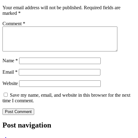
Your email address will not be published.
Required fields are
marked
*
Comment
*
Name
*
Email
*
Website
Save my name, email, and website in this browser for the next
time I comment.
Post navigation