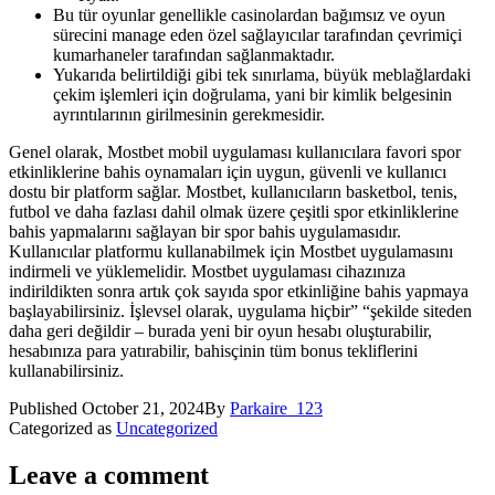
Bu tür oyunlar genellikle casinolardan bağımsız ve oyun
sürecini manage eden özel sağlayıcılar tarafından çevrimiçi
kumarhaneler tarafından sağlanmaktadır.
Yukarıda belirtildiği gibi tek sınırlama, büyük meblağlardaki
çekim işlemleri için doğrulama, yani bir kimlik belgesinin
ayrıntılarının girilmesinin gerekmesidir.
Genel olarak, Mostbet mobil uygulaması kullanıcılara favori spor
etkinliklerine bahis oynamaları için uygun, güvenli ve kullanıcı
dostu bir platform sağlar. Mostbet, kullanıcıların basketbol, tenis,
futbol ve daha fazlası dahil olmak üzere çeşitli spor etkinliklerine
bahis yapmalarını sağlayan bir spor bahis uygulamasıdır.
Kullanıcılar platformu kullanabilmek için Mostbet uygulamasını
indirmeli ve yüklemelidir. Mostbet uygulaması cihazınıza
indirildikten sonra artık çok sayıda spor etkinliğine bahis yapmaya
başlayabilirsiniz. İşlevsel olarak, uygulama hiçbir” “şekilde siteden
daha geri değildir – burada yeni bir oyun hesabı oluşturabilir,
hesabınıza para yatırabilir, bahisçinin tüm bonus tekliflerini
kullanabilirsiniz.
Published
October 21, 2024
By
Parkaire_123
Categorized as
Uncategorized
Leave a comment