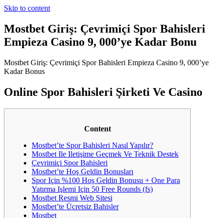
Skip to content
Mostbet Giriş: Çevrimiçi Spor Bahisleri
Empieza Casino 9, 000’ye Kadar Bonu
Mostbet Giriş: Çevrimiçi Spor Bahisleri Empieza Casino 9, 000’ye
Kadar Bonus
Online Spor Bahisleri Şirketi Ve Casino
Content
Mostbet’te Spor Bahisleri Nasıl Yapılır?
Mostbet Ile Iletişime Geçmek Ve Teknik Destek
Çevrimiçi Spor Bahisleri
Mostbet’te Hoş Geldin Bonusları
Spor Için %100 Hoş Geldin Bonusu + One Para
Yatırma Işlemi Için 50 Free Rounds (fs)
Mostbet Resmi Web Sitesi
Mostbet’te Ücretsiz Bahisler
Mostbet