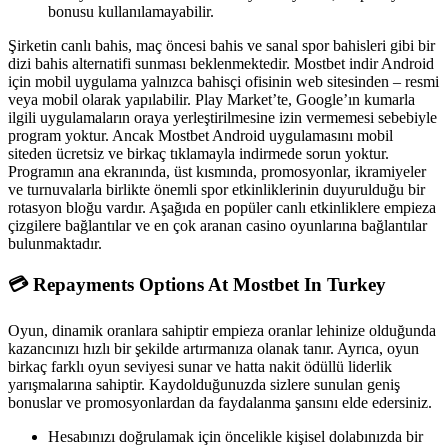
bonusu kullanılamayabilir.
Şirketin canlı bahis, maç öncesi bahis ve sanal spor bahisleri gibi bir
dizi bahis alternatifi sunması beklenmektedir. Mostbet indir Android
için mobil uygulama yalnızca bahisçi ofisinin web sitesinden – resmi
veya mobil olarak yapılabilir. Play Market’te, Google’ın kumarla
ilgili uygulamaların oraya yerleştirilmesine izin vermemesi sebebiyle
program yoktur. Ancak Mostbet Android uygulamasını mobil
siteden ücretsiz ve birkaç tıklamayla indirmede sorun yoktur.
Programın ana ekranında, üst kısmında, promosyonlar, ikramiyeler
ve turnuvalarla birlikte önemli spor etkinliklerinin duyurulduğu bir
rotasyon bloğu vardır. Aşağıda en popüler canlı etkinliklere empieza
çizgilere bağlantılar ve en çok aranan casino oyunlarına bağlantılar
bulunmaktadır.
💳 Repayments Options At Mostbet In Turkey
Oyun, dinamik oranlara sahiptir empieza oranlar lehinize olduğunda
kazancınızı hızlı bir şekilde artırmanıza olanak tanır. Ayrıca, oyun
birkaç farklı oyun seviyesi sunar ve hatta nakit ödüllü liderlik
yarışmalarına sahiptir. Kaydolduğunuzda sizlere sunulan geniş
bonuslar ve promosyonlardan da faydalanma şansını elde edersiniz.
Hesabınızı doğrulamak için öncelikle kişisel dolabınızda bir