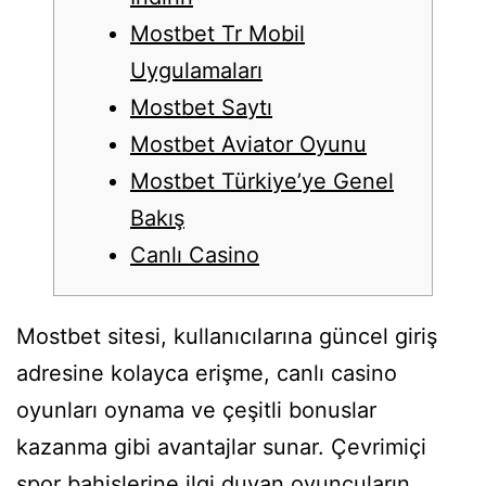
Mostbet Tr Mobil
Uygulamaları
Mostbet Saytı
Mostbet Aviator Oyunu
Mostbet Türkiye’ye Genel
Bakış
Canlı Casino
Mostbet sitesi, kullanıcılarına güncel giriş
adresine kolayca erişme, canlı casino
oyunları oynama ve çeşitli bonuslar
kazanma gibi avantajlar sunar. Çevrimiçi
spor bahislerine ilgi duyan oyuncuların