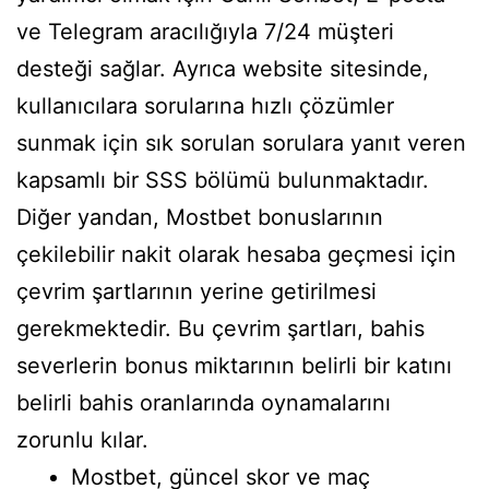
ve Telegram aracılığıyla 7/24 müşteri
desteği sağlar. Ayrıca website sitesinde,
kullanıcılara sorularına hızlı çözümler
sunmak için sık sorulan sorulara yanıt veren
kapsamlı bir SSS bölümü bulunmaktadır.
Diğer yandan, Mostbet bonuslarının
çekilebilir nakit olarak hesaba geçmesi için
çevrim şartlarının yerine getirilmesi
gerekmektedir. Bu çevrim şartları, bahis
severlerin bonus miktarının belirli bir katını
belirli bahis oranlarında oynamalarını
zorunlu kılar.
Mostbet, güncel skor ve maç