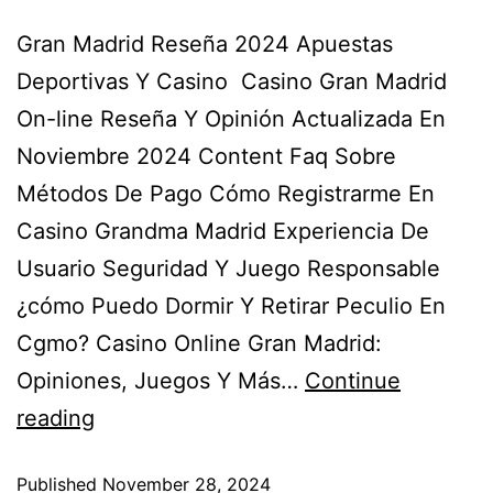
Gran Madrid Reseña 2024 Apuestas
Deportivas Y Casino ️ Casino Gran Madrid
On-line Reseña Y Opinión Actualizada En
Noviembre 2024 Content Faq Sobre
Métodos De Pago Cómo Registrarme En
Casino Grandma Madrid Experiencia De
Usuario Seguridad Y Juego Responsable
¿cómo Puedo Dormir Y Retirar Peculio En
Cgmo? Casino Online Gran Madrid:
Opiniones, Juegos Y Más…
Continue
Gran
reading
Madrid
Published
November 28, 2024
Reseña