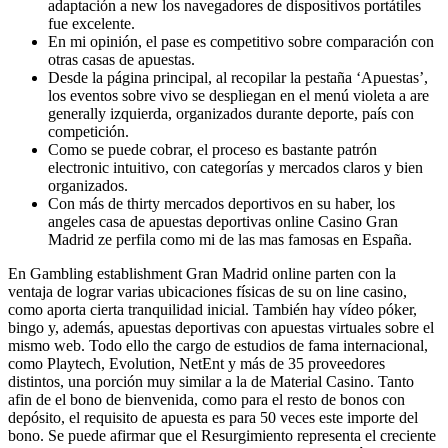
adaptación a new los navegadores de dispositivos portátiles
fue excelente.
En mi opinión, el pase es competitivo sobre comparación con
otras casas de apuestas.
Desde la página principal, al recopilar la pestaña ‘Apuestas’,
los eventos sobre vivo se despliegan en el menú violeta a are
generally izquierda, organizados durante deporte, país con
competición.
Como se puede cobrar, el proceso es bastante patrón
electronic intuitivo, con categorías y mercados claros y bien
organizados.
Con más de thirty mercados deportivos en su haber, los
angeles casa de apuestas deportivas online Casino Gran
Madrid ze perfila como mi de las mas famosas en España.
En Gambling establishment Gran Madrid online parten con la
ventaja de lograr varias ubicaciones físicas de su on line casino,
como aporta cierta tranquilidad inicial. También hay vídeo póker,
bingo y, además, apuestas deportivas con apuestas virtuales sobre el
mismo web. Todo ello the cargo de estudios de fama internacional,
como Playtech, Evolution, NetEnt y más de 35 proveedores
distintos, una porción muy similar a la de Material Casino. Tanto
afin de el bono de bienvenida, como para el resto de bonos con
depósito, el requisito de apuesta es para 50 veces este importe del
bono. Se puede afirmar que el Resurgimiento representa el creciente