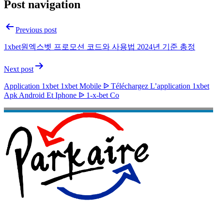
Post navigation
Previous post
1xbet원엑스벳 프로모션 코드와 사용법 2024년 기준 총정
Next post
Application 1xbet 1xbet Mobile ᐉ Téléchargez L’application 1xbet
Apk Android Et Iphone ᐉ 1-x-bet Co