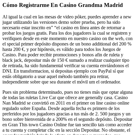
Cómo Registrarme En Casino Grandma Madrid
Al igual la cual en las mesas de video póker, puedes aprender a new
jugar utilizando las versiones demo sobre prueba, pero ha sido
necesario estar inscrito en” “el casino en línea antes de retornar a
probar los juegos gratis. Para los dos jugadores la cual se registren y
verifiquen desde en este momento en nuestro casino on the web, con
el special primer depósito dispones de un bono additional del 200 %
hasta 200 €, y por hipótesis, es válido para todos los Juegos de
Casino. Para poder recibir promociones y bonos afin de ruleta y
black jack, depositar más de 150 € sumado a realizar cualquier tipo
de retirada, ha sido fundamental verificar su cuenta enviándonos el
DNI. En transformacion, si depositas ejemplo con PayPal sí que
estás obligatorio a usar aquel método también pra retirar,
independiente sobre que sea durante el móvil um el ordenador.
Pues sin problema determinado, pues no tienes más que optar alguna
de todas las ruletas Live Car que ofrece are generally casa. Casino
Nan Madrid se convirtió en 2011 en el primer on line casino online
regulado sobre España. Desde aquella fecha es primero de los
preferidos por los jugadores gracias a tus más de 2. 500 juegos y un
bono sobre bienvenida de a 200% en el segundo depósito. Depositar
en Gran This town Casino Online fue tan sencillo tais como acceder
a tu cuenta y completar clic en la sección Depositar. No obstante, el