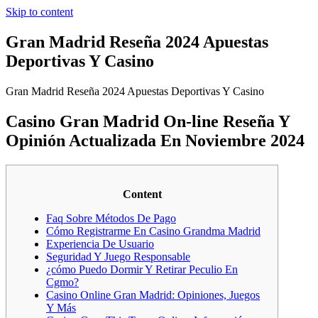
Skip to content
Gran Madrid Reseña 2024 Apuestas
Deportivas Y Casino
Gran Madrid Reseña 2024 Apuestas Deportivas Y Casino ️
Casino Gran Madrid On-line Reseña Y
Opinión Actualizada En Noviembre 2024
Content
Faq Sobre Métodos De Pago
Cómo Registrarme En Casino Grandma Madrid
Experiencia De Usuario
Seguridad Y Juego Responsable
¿cómo Puedo Dormir Y Retirar Peculio En
Cgmo?
Casino Online Gran Madrid: Opiniones, Juegos
Y Más