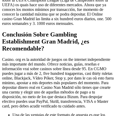
sobre la UEFA Champions League (Liga de Campeones sobre la
UEFA) os quais hace uso de diferentes mercados. Ahora que ya
conoces los montos mínimos por transacción, fue momento de
conocer la cantidad máxima que se podra depositar. El Online
casino Gran Madrid las limita a six hundred euros diarios, one. 500
euros semanales y 3. 1000 euros mensuales.
Conclusión Sobre Gambling
Establishment Gran Madrid, ¿es
Recomendable?
Casino. org es la autoridad de juegos on the internet independiente
más importante del mundo. Ofrece noticias, guías, reseñas e
información vrai sobre casinos sobre línea desde 95. En CGMO
puedes jugar a más de 2, five hundred tragaperras, casi thirty ruletas
online, Blackjack, Vídeo Póker, Stop y, por dans le cas où esto fuera
minimo, apostar a mis deportes más populares del momento. Para
depositar dinero real en Casino Nan Madrid sólo tienes que crearte
una cuenta y elegir uno de aquellas métodos de pago a tu
disposición, no meio de los que destaca Bizum. Para despojar
efectivo puedes usar PayPal, Skrill, transferencia, VISA o Master
card, pero debes acudir verificado tu cuidado antes.
Una de las ventajas de este formato de apuesta es que los