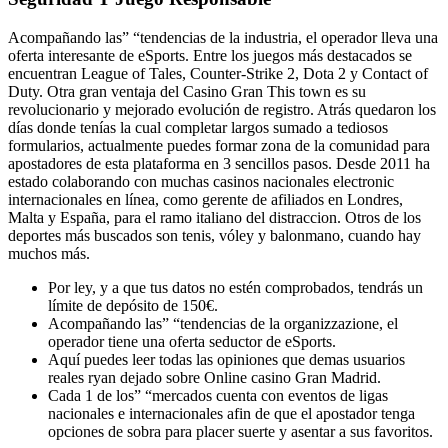
Acompañando las” “tendencias de la industria, el operador lleva una
oferta interesante de eSports. Entre los juegos más destacados se
encuentran League of Tales, Counter-Strike 2, Dota 2 y Contact of
Duty. Otra gran ventaja del Casino Gran This town es su
revolucionario y mejorado evolución de registro. Atrás quedaron los
días donde tenías la cual completar largos sumado a tediosos
formularios, actualmente puedes formar zona de la comunidad para
apostadores de esta plataforma en 3 sencillos pasos. Desde 2011 ha
estado colaborando con muchas casinos nacionales electronic
internacionales en línea, como gerente de afiliados en Londres,
Malta y España, para el ramo italiano del distraccion. Otros de los
deportes más buscados son tenis, vóley y balonmano, cuando hay
muchos más.
Por ley, y a que tus datos no estén comprobados, tendrás un
límite de depósito de 150€.
Acompañando las” “tendencias de la organizzazione, el
operador tiene una oferta seductor de eSports.
Aquí puedes leer todas las opiniones que demas usuarios
reales ryan dejado sobre Online casino Gran Madrid.
Cada 1 de los” “mercados cuenta con eventos de ligas
nacionales e internacionales afin de que el apostador tenga
opciones de sobra para placer suerte y asentar a sus favoritos.