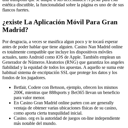
estética discutible, la funcionalidad sobre la página es uno de de sus
flancos fuertes.
¿existe La Aplicación Móvil Para Gran
Madrid?
Por desgracia, a veces se masifica algun poco y te tocará esperar
antes de poder hablar que tiene alguien. Casino Nan Madrid online
es totalmente compatible que incluye los dispositivos móviles
actuales, tanto Android como iOS de Apple. También emplean un
Generador de Números Aleatorios (RNG) que garantiza los angeles
fiabilidad y la equidad de todos los apuestas. A aquello se suma este
habitual sistema de encriptación SSL que protege los datos y los
fondos de los jugadores.
Betfair, Codere con Betsson, ejemplo, ofrecen los mismos
200€, mientras que 888sports y Bet365 llevan un beneficio
para valor menor.
En Casino Gran Madrid online parten con are generally
ventaja de obtener varias ubicaciones físicas de su casino,
como aporta cierta tranquilidad inicial.
Casino. org es la autoridad de juegos on-line independiente
más notable del mundo.