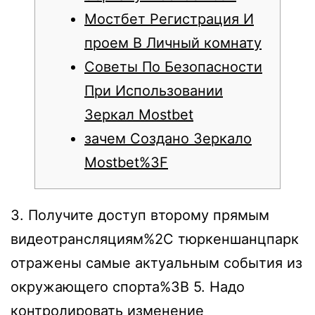
Мостбет Регистрация И
проем В Личный комнату
Советы По Безопасности
При Использовании
Зеркал Mostbet
зачем Создано Зеркало
Mostbet%3F
3. Получите доступ второму прямым
видеотрансляциям%2C тюркеншанцпарк
отражены самые актуальным события из
окружающего спорта%3B 5. Надо
контролировать изменение