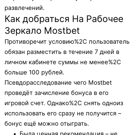
развлечений.
Как добраться На Рабочее
Зеркало Mostbet
Противоречит условию%2C пользователь
обязан разместить в течение 7 дней в
личном кабинете суммы не менее%2C
больше 100 рублей.
Псевдорасследование чего Mostbet
проведёт зачисление бонуса в его
игровой счет. Однако%2C снять одноиз
использовать его сразу не получится –
бонус ещё можно отыграть.
Была ценная рекомендация – не