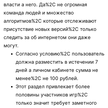
власти а него. Да%2C не огромная
команда людей и множество
алгоритмов%2C которые отслеживают
присутствие новых версий%2C только
следить за об интернетом они даже
могут.
Согласно условию%2C пользователь
должна разместить в истечении 7
дней а личном кабинете сумма не
менее%2C не 100 рублей.
Этот раздел привлекает более
половины участников игр%2C
только значит требует заметного