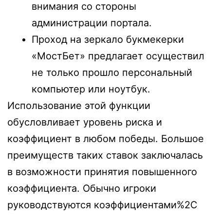
внимания со стороны
администрации портала.
Проход на зеркало букмекерки
«МостБет» предлагает осуществил
не только прошло персональный
компьютер или ноутбук.
Использование этой функции
обусловливает уровень риска и
коэффициент в любом победы. Большое
преимуществ таких ставок заключалась
в возможности принятия повышенного
коэффициента. Обычно игроки
руководствуются коэффициентами%2C