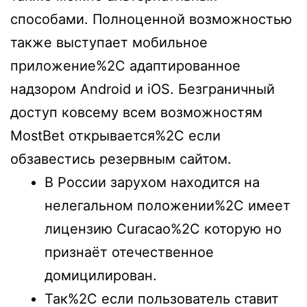
способами. Полноценной возможностью
также выступает мобильное
приложение%2C адаптированное
надзором Android и iOS. Безграничный
доступ ковсему всем возможностям
MostBet открывается%2C если
обзавестись резервным сайтом.
В России зарухом находится на
нелегальном положении%2C имеет
лицензию Curacao%2C которую но
признаёт отечественное
домицилирован.
Так%2C если пользователь ставит