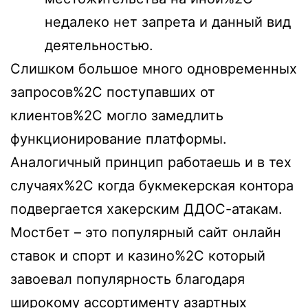
недалеко нет запрета и данный вид
деятельностью.
Слишком большое много одновременных
запросов%2C поступавших от
клиентов%2C могло замедлить
функционирование платформы.
Аналогичный принцип работаешь и в тех
случаях%2C когда букмекерская контора
подвергается хакерским ДДОС-атакам.
Мостбет – это популярный сайт онлайн
ставок и спорт и казино%2C который
завоевал популярность благодаря
широкому ассортименту азартных