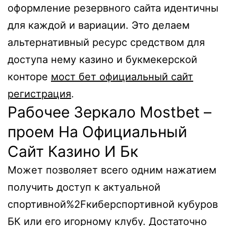
оформление резервного сайта идентичны
для каждой и вариации. Это делаем
альтернативный ресурс средством для
доступа нему казино и букмекерской
конторе
мост бет официальный сайт
регистрация
.
Рабочее Зеркало Mostbet –
проем На Официальный
Сайт Казино И Бк
Может позволяет всего одним нажатием
получить доступ к актуальной
спортивной%2Fкиберспортивной кубуров
БК или его игорному клубу. Достаточно