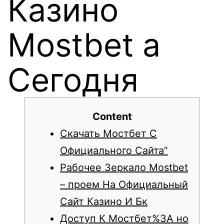
Казино
Mostbet а
Сегодня
Content
Скачать Мостбет С
Официального Сайта”
Рабочее Зеркало Mostbet
– проем На Официальный
Сайт Казино И Бк
Доступ К Мостбет%3A но