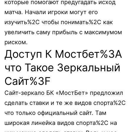
которые помогают предугадать исход
матча. Начали игроки могут его
изучить%2C чтобы понимать%2C как
увеличить саму прибыль с максимумом
риском.
Доступ К Мостбет%3A
что Такое Зеркальный
Сайт%3F
Сайт-зеркало БК «МостБет» предложил
сделать ставки и те же видов спорта%2C
что только официальный сайт. Там
широкая линейка видов спорта%2C на