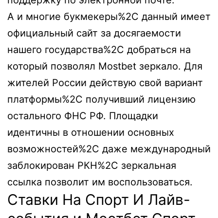
поддержку по электронной почте.
А и многие букмекеры%2C данный имеет
официальный сайт за досягаемости
нашего государства%2C добраться на
который позволял Mostbet зеркало. Для
жителей России действую свой вариант
платформы%2C получивший лицензию
остального ФНС РФ. Площадки
идентичны в отношении основных
возможностей%2C даже международный
заблокирован РКН%2C зеркальная
ссылка позволит им воспользоваться.
Ставки На Спорт И Лайв-