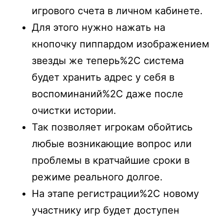
игрового счета в личном кабинете.
Для этого нужно нажать на
кнопочку пиппардом изображением
звезды же теперь%2C система
будет хранить адрес у себя в
воспоминаний%2C даже после
очистки истории.
Так позволяет игрокам обойтись
любые возникающие вопрос или
проблемы в кратчайшие сроки в
режиме реального долгое.
На этапе регистрации%2C новому
участнику игр будет доступен