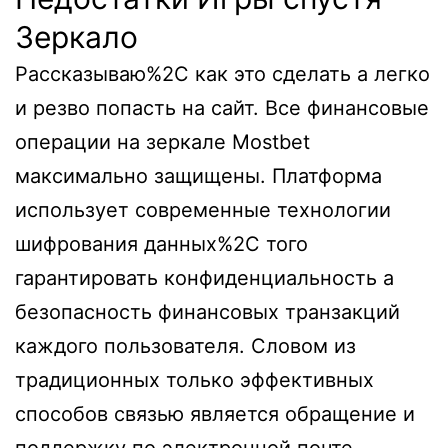
Зеркало
Рассказываю%2C как это сделать а легко
и резво попасть на сайт. Все финансовые
операции на зеркале Mostbet
максимально защищены. Платформа
использует современные технологии
шифрования данных%2C того
гарантировать конфиденциальность а
безопасность финансовых транзакций
каждого пользователя. Словом из
традиционных только эффективных
способов связью является обращение и