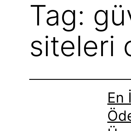
Tag:
güv
Skip
to
content
siteleri
En 
Öde