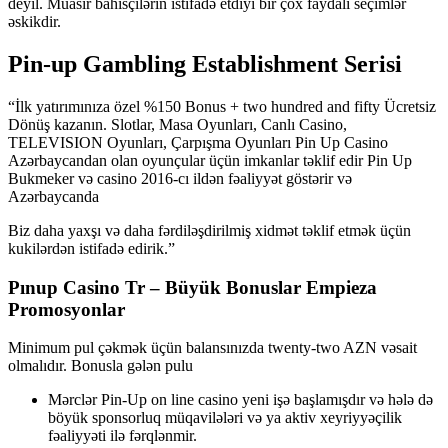
deyil. Müasir bahisçilərin istifadə etdiyi bir çox faydalı seçimlər
əskikdir.
Pin-up Gambling Establishment Serisi
“İlk yatırımınıza özel %150 Bonus + two hundred and fifty Ücretsiz
Dönüş kazanın. Slotlar, Masa Oyunları, Canlı Casino,
TELEVISION Oyunları, Çarpışma Oyunları Pin Up Casino
Azərbaycandan olan oyunçular üçün imkanlar təklif edir Pin Up
Bukmeker və casino 2016-cı ildən fəaliyyət göstərir və
Azərbaycanda
Biz daha yaxşı və daha fərdiləşdirilmiş xidmət təklif etmək üçün
kukilərdən istifadə edirik.”
Pınup Casino Tr – Büyük Bonuslar Empieza
Promosyonlar
Minimum pul çəkmək üçün balansınızda twenty-two AZN vəsait
olmalıdır. Bonusla gələn pulu
Mərclər Pin-Up on line casino yeni işə başlamışdır və hələ də
böyük sponsorluq müqavilələri və ya aktiv xeyriyyəçilik
fəaliyyəti ilə fərqlənmir.