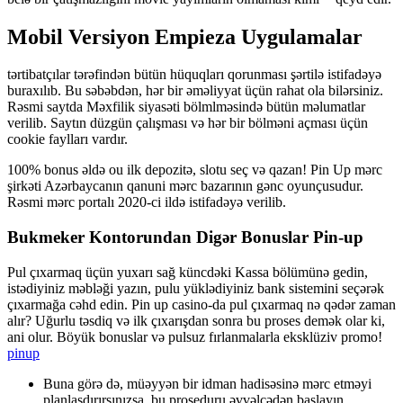
Mobil Versiyon Empieza Uygulamalar
tərtibatçılar tərəfindən bütün hüquqları qorunması şərtilə istifadəyə
buraxılıb. Bu səbəbdən, hər bir əməliyyat üçün rahat ola bilərsiniz.
Rəsmi saytda Məxfilik siyasəti bölmlməsində bütün məlumatlar
verilib. Saytın düzgün çalışması və hər bir bölməni açması üçün
cookie faylları vardır.
100% bonus əldə ou ilk depozitə, slotu seç və qazan! Pin Up mərc
şirkəti Azərbaycanın qanuni mərc bazarının gənc oyunçusudur.
Rəsmi mərc portalı 2020-ci ildə istifadəyə verilib.
Bukmeker Kontorundan Digər Bonuslar Pin-up
Pul çıxarmaq üçün yuxarı sağ küncdəki Kassa bölümünə gedin,
istədiyiniz məbləği yazın, pulu yüklədiyiniz bank sistemini seçərək
çıxarmağa cəhd edin. Pin up casino-da pul çıxarmaq nə qədər zaman
alır? Uğurlu təsdiq və ilk çıxarışdan sonra bu proses demək olar ki,
ani olur. Böyük bonuslar və pulsuz fırlanmalarla eksklüziv promo!
pinup
Buna görə də, müəyyən bir idman hadisəsinə mərc etməyi
planlaşdırırsınızsa, bu proseduru əvvəlcədən başlayın.