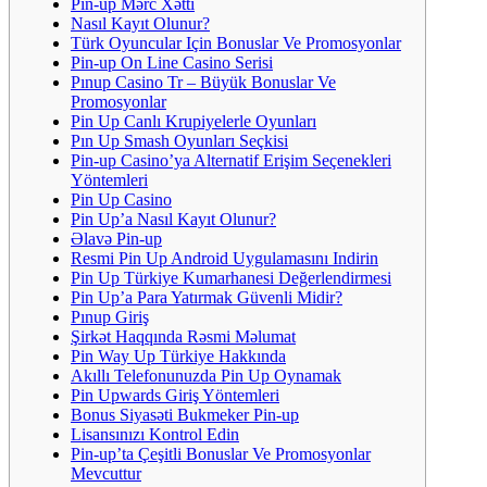
Pin-up Mərc Xətti
Nasıl Kayıt Olunur?
Türk Oyuncular Için Bonuslar Ve Promosyonlar
Pin-up On Line Casino Serisi
Pınup Casino Tr – Büyük Bonuslar Ve
Promosyonlar
Pin Up Canlı Krupiyelerle Oyunları
Pın Up Smash Oyunları Seçkisi
Pin-up Casino’ya Alternatif Erişim Seçenekleri
Yöntemleri
Pin Up Casino
Pin Up’a Nasıl Kayıt Olunur?
Əlavə Pin-up
Resmi Pin Up Android Uygulamasını Indirin
Pin Up Türkiye Kumarhanesi Değerlendirmesi
Pin Up’a Para Yatırmak Güvenli Midir?
Pınup Giriş
Şirkət Haqqında Rəsmi Məlumat
Pin Way Up Türkiye Hakkında
Akıllı Telefonunuzda Pin Up Oynamak
Pin Upwards Giriş Yöntemleri
Bonus Siyasəti Bukmeker Pin-up
Lisansınızı Kontrol Edin
Pin-up’ta Çeşitli Bonuslar Ve Promosyonlar
Mevcuttur