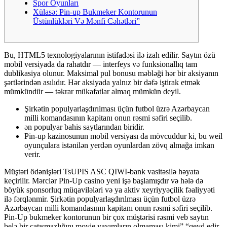
Spor Oyunları
Xülasə: Pin-up Bukmeker Kontorunun
Üstünlükləri Və Mənfi Cəhətləri”
Bu, HTML5 texnologiyalarının istifadəsi ilə izah edilir. Saytın özü
mobil versiyada da rahatdır — interfeys və funksionallıq tam
dublikasiya olunur. Maksimal pul bonusu məbləği hər bir aksiyanın
şərtlərindən asılıdır. Hər aksiyada yalnız bir dəfə iştirak etmək
mümkündür — təkrar mükafatlar almaq mümkün deyil.
Şirkətin populyarlaşdırılması üçün futbol üzrə Azərbaycan
milli komandasının kapitanı onun rəsmi səfiri seçilib.
ən populyar bahis saytlarından biridir.
Pin-up kazinosunun mobil versiyası da mövcuddur ki, bu weil
oyunçulara istənilən yerdən oyunlardan zövq almağa imkan
verir.
Müştəri ödənişləri TsUPIS ASC QIWI-bank vasitəsilə həyata
keçirilir. Mərclər Pin-Up casino yeni işə başlamışdır və hələ də
böyük sponsorluq müqavilələri və ya aktiv xeyriyyəçilik fəaliyyəti
ilə fərqlənmir. Şirkətin populyarlaşdırılması üçün futbol üzrə
Azərbaycan milli komandasının kapitanı onun rəsmi səfiri seçilib.
Pin-Up bukmeker kontorunun bir çox müştərisi rəsmi veb saytın
belə bir çatışmazlığını movie yayımların olmaması kimi” “qeyd edir.