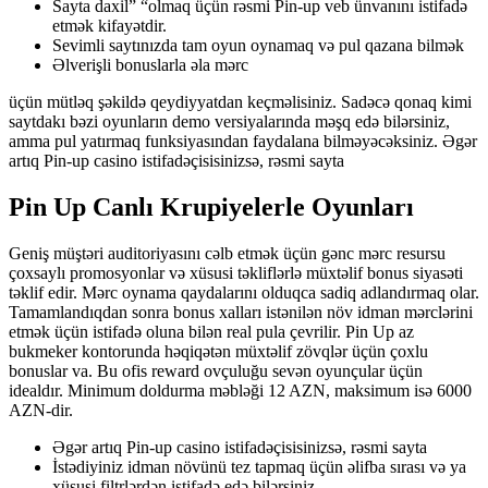
Sayta daxil” “olmaq üçün rəsmi Pin-up veb ünvanını istifadə
etmək kifayətdir.
Sevimli saytınızda tam oyun oynamaq və pul qazana bilmək
Əlverişli bonuslarla əla mərc
üçün mütləq şəkildə qeydiyyatdan keçməlisiniz. Sadəcə qonaq kimi
saytdakı bəzi oyunların demo versiyalarında məşq edə bilərsiniz,
amma pul yatırmaq funksiyasından faydalana bilməyəcəksiniz. Əgər
artıq Pin-up casino istifadəçisisinizsə, rəsmi sayta
Pin Up Canlı Krupiyelerle Oyunları
Geniş müştəri auditoriyasını cəlb etmək üçün gənc mərc resursu
çoxsaylı promosyonlar və xüsusi təkliflərlə müxtəlif bonus siyasəti
təklif edir. Mərc oynama qaydalarını olduqca sadiq adlandırmaq olar.
Tamamlandıqdan sonra bonus xalları istənilən növ idman mərclərini
etmək üçün istifadə oluna bilən real pula çevrilir. Pin Up az
bukmeker kontorunda həqiqətən müxtəlif zövqlər üçün çoxlu
bonuslar va. Bu ofis reward ovçuluğu sevən oyunçular üçün
idealdır. Minimum doldurma məbləği 12 AZN, maksimum isə 6000
AZN-dir.
Əgər artıq Pin-up casino istifadəçisisinizsə, rəsmi sayta
İstədiyiniz idman növünü tez tapmaq üçün əlifba sırası və ya
xüsusi filtrlərdən istifadə edə bilərsiniz.