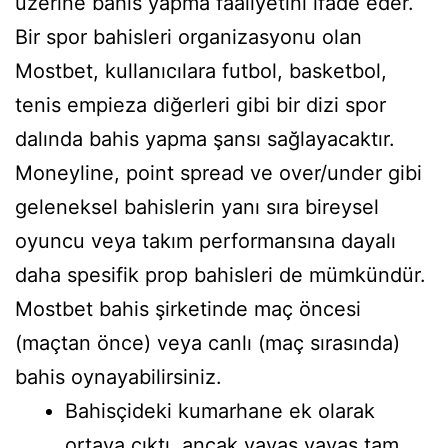
üzerine bahis yapma faaliyetini ifade eder.
Bir spor bahisleri organizasyonu olan
Mostbet, kullanıcılara futbol, basketbol,
tenis empieza diğerleri gibi bir dizi spor
dalında bahis yapma şansı sağlayacaktır.
Moneyline, point spread ve over/under gibi
geleneksel bahislerin yanı sıra bireysel
oyuncu veya takım performansına dayalı
daha spesifik prop bahisleri de mümkündür.
Mostbet bahis şirketinde maç öncesi
(maçtan önce) veya canlı (maç sırasında)
bahis oynayabilirsiniz.
Bahisçideki kumarhane ek olarak
ortaya çıktı, ancak yavaş yavaş tam