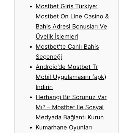
Mostbet Giriş Türkiye:
Mostbet On Line Casino &
Bahis Adresi Bonusları Ve
Üyelik İşlemleri
Mostbet’te Canlı Bahis
Seçeneği
Android’de Mostbet Tr
Mobil Uygulamasını (apk)
Indirin
Herhangi Bir Sorunuz Var
Mı? – Mostbet Ile Sosyal
Medyada Bağlantı Kurun
Kumarhane Oyunları