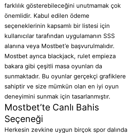
farklılık gösterebileceğini unutmamak çok
önemlidir. Kabul edilen ödeme
seçeneklerinin kapsamlı bir listesi için
kullanıcılar tarafından uygulamanın SSS
alanına veya Mostbet’e başvurulmalıdır.
Mostbet ayrıca blackjack, rulet empieza
bakara gibi çeşitli masa oyunları da
sunmaktadır. Bu oyunlar gerçekçi grafiklere
sahiptir ve size mümkün olan en iyi oyun
deneyimini sunmak için tasarlanmıştır.
Mostbet’te Canlı Bahis
Seçeneği
Herkesin zevkine uygun birçok spor dalında