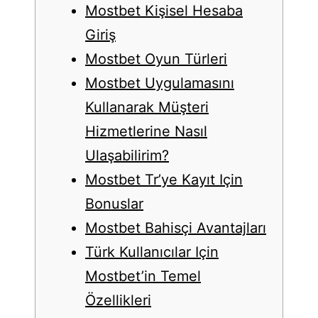
Mostbet Kişisel Hesaba
Giriş
Mostbet Oyun Türleri
Mostbet Uygulamasını
Kullanarak Müşteri
Hizmetlerine Nasıl
Ulaşabilirim?
Mostbet Tr’ye Kayıt Için
Bonuslar
Mostbet Bahisçi Avantajları
Türk Kullanıcılar Için
Mostbet’in Temel
Özellikleri