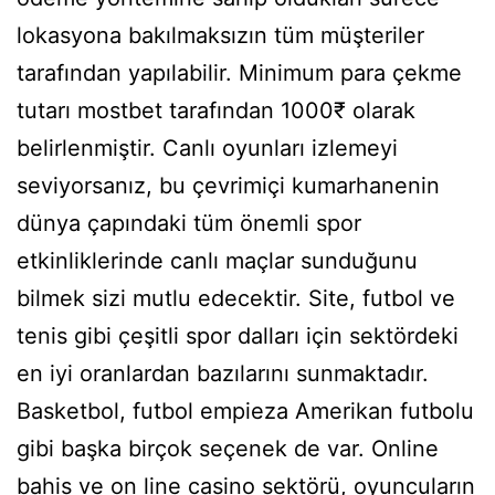
lokasyona bakılmaksızın tüm müşteriler
tarafından yapılabilir. Minimum para çekme
tutarı mostbet tarafından 1000₹ olarak
belirlenmiştir. Canlı oyunları izlemeyi
seviyorsanız, bu çevrimiçi kumarhanenin
dünya çapındaki tüm önemli spor
etkinliklerinde canlı maçlar sunduğunu
bilmek sizi mutlu edecektir. Site, futbol ve
tenis gibi çeşitli spor dalları için sektördeki
en iyi oranlardan bazılarını sunmaktadır.
Basketbol, ​​futbol empieza Amerikan futbolu
gibi başka birçok seçenek de var. Online
bahis ve on line casino sektörü, oyuncuların