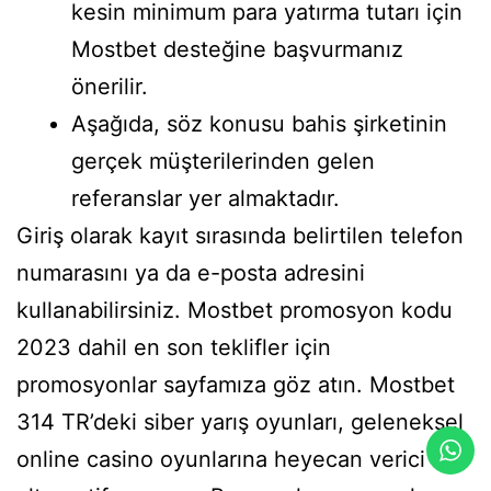
kesin minimum para yatırma tutarı için
Mostbet desteğine başvurmanız
önerilir.
Aşağıda, söz konusu bahis şirketinin
gerçek müşterilerinden gelen
referanslar yer almaktadır.
Giriş olarak kayıt sırasında belirtilen telefon
numarasını ya da e-posta adresini
kullanabilirsiniz. Mostbet promosyon kodu
2023 dahil en son teklifler için
promosyonlar sayfamıza göz atın. Mostbet
314 TR’deki siber yarış oyunları, geleneksel
online casino oyunlarına heyecan verici bir