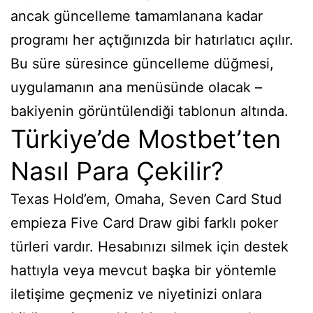
ancak güncelleme tamamlanana kadar
programı her açtığınızda bir hatırlatıcı açılır.
Bu süre süresince güncelleme düğmesi,
uygulamanın ana menüsünde olacak –
bakiyenin görüntülendiği tablonun altında.
Türkiye’de Mostbet’ten
Nasıl Para Çekilir?
Texas Hold’em, Omaha, Seven Card Stud
empieza Five Card Draw gibi farklı poker
türleri vardır. Hesabınızı silmek için destek
hattıyla veya mevcut başka bir yöntemle
iletişime geçmeniz ve niyetinizi onlara