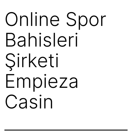
Online Spor
Skip
to
Bahisleri
content
Şirketi
Empieza
Casin