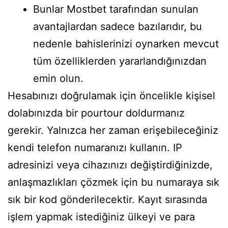
Bunlar Mostbet tarafından sunulan
avantajlardan sadece bazılarıdır, bu
nedenle bahislerinizi oynarken mevcut
tüm özelliklerden yararlandığınızdan
emin olun.
Hesabınızı doğrulamak için öncelikle kişisel
dolabınızda bir pourtour doldurmanız
gerekir. Yalnızca her zaman erişebileceğiniz
kendi telefon numaranızı kullanın. IP
adresinizi veya cihazınızı değiştirdiğinizde,
anlaşmazlıkları çözmek için bu numaraya sık
sık bir kod gönderilecektir. Kayıt sırasında
işlem yapmak istediğiniz ülkeyi ve para