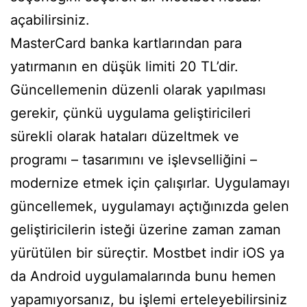
açabilirsiniz.
MasterCard banka kartlarından para
yatırmanın en düşük limiti 20 TL’dir.
Güncellemenin düzenli olarak yapılması
gerekir, çünkü uygulama geliştiricileri
sürekli olarak hataları düzeltmek ve
programı – tasarımını ve işlevselliğini –
modernize etmek için çalışırlar. Uygulamayı
güncellemek, uygulamayı açtığınızda gelen
geliştiricilerin isteği üzerine zaman zaman
yürütülen bir süreçtir. Mostbet indir iOS ya
da Android uygulamalarında bunu hemen
yapamıyorsanız, bu işlemi erteleyebilirsiniz