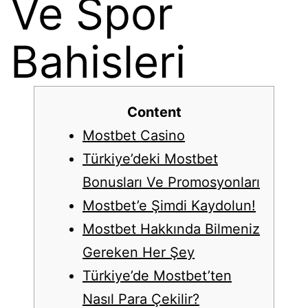
Ve Spor
Bahisleri
Content
Mostbet Casino
Türkiye’deki Mostbet
Bonusları Ve Promosyonları
Mostbet’e Şimdi Kaydolun!
Mostbet Hakkında Bilmeniz
Gereken Her Şey
Türkiye’de Mostbet’ten
Nasıl Para Çekilir?