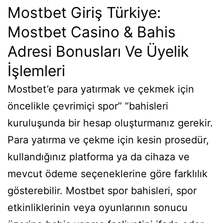
Mostbet Giriş Türkiye:
Mostbet Casino & Bahis
Adresi Bonusları Ve Üyelik
İşlemleri
Mostbet’e para yatırmak ve çekmek için
öncelikle çevrimiçi spor” “bahisleri
kuruluşunda bir hesap oluşturmanız gerekir.
Para yatırma ve çekme için kesin prosedür,
kullandığınız platforma ya da cihaza ve
mevcut ödeme seçeneklerine göre farklılık
gösterebilir. Mostbet spor bahisleri, spor
etkinliklerinin veya oyunlarının sonucu