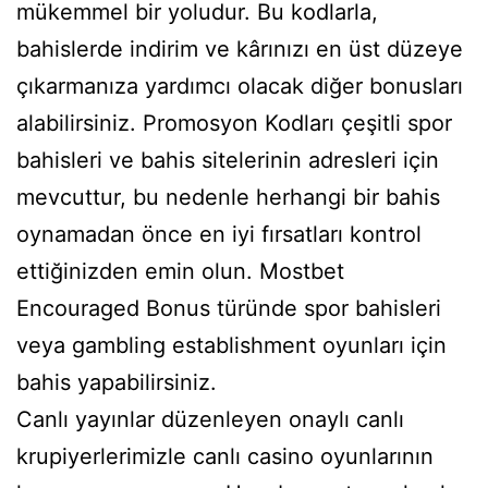
mükemmel bir yoludur. Bu kodlarla,
bahislerde indirim ve kârınızı en üst düzeye
çıkarmanıza yardımcı olacak diğer bonusları
alabilirsiniz. Promosyon Kodları çeşitli spor
bahisleri ve bahis sitelerinin adresleri için
mevcuttur, bu nedenle herhangi bir bahis
oynamadan önce en iyi fırsatları kontrol
ettiğinizden emin olun. Mostbet
Encouraged Bonus türünde spor bahisleri
veya gambling establishment oyunları için
bahis yapabilirsiniz.
Canlı yayınlar düzenleyen onaylı canlı
krupiyerlerimizle canlı casino oyunlarının