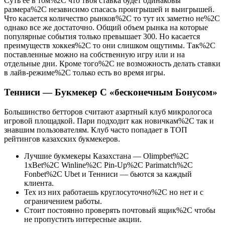
Суть ее в том%2C что твоя ставка будет одинаковы
размера%2C независимо спасась проигрышей и выигрышей.
Что касается количество рынков%2C то тут их заметно не%2C
однако все же достаточно. Общий объем рынка на которые
популярные события только превышает 300. Но касается
преимуществ хоккея%2C то они слишком ощутимы. Так%2C
поставленные можно на собственную игру или и на
отдельные дни. Кроме того%2C не возможность делать ставки
в лайв-режиме%2C только есть во время игры.
Тенниси — Букмекер С «бесконечным Бонусом»
Большинство бетторов считают азартный клуб микрологоса
игровой площадкой. Пари подходит как новичкам%2C так и
знавшим пользователям. Клуб часто попадает в ТОП
рейтингов казахских букмекеров.
Лучшие букмекеры Казахстана — Olimpbet%2C
1хBet%2C Winline%2C Pin-Up%2C Parimatch%2C
Fonbet%2C Ubet и Тенниси — бьются за каждый
клиента.
Тех из них работаешь круглосуточно%2C но нет и с
ограничением работы.
Стоит постоянно проверять почтовый ящик%2C чтобы
не пропустить интересные акции.