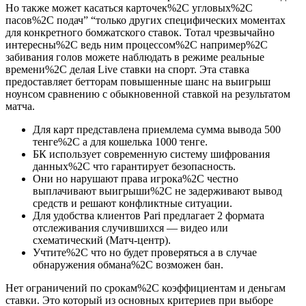
Но также может касаться карточек%2C угловых%2C
пасов%2C подач” “только других специфических моментах
для конкретного бомжатского ставок. Тотал чрезвычайно
интересны%2C ведь ним процессом%2C например%2C
забивания голов можете наблюдать в режиме реальные
времени%2C делая Live ставки на спорт. Эта ставка
предоставляет бетторам повышенные шанс на выигрыш
ноунсом сравнению с обыкновенной ставкой на результатом
матча.
Для карт представлена приемлема сумма вывода 500
тенге%2C а для кошелька 1000 тенге.
БК использует современную систему шифрования
данных%2C что гарантирует безопасность.
Они но нарушают права игрока%2C честно
выплачивают выигрыши%2C не задерживают вывод
средств и решают конфликтные ситуации.
Для удобства клиентов Pari предлагает 2 формата
отслеживания случившихся — видео или
схематический (Матч-центр).
Учтите%2C что но будет проверяться а в случае
обнаружения обмана%2C возможен бан.
Нет ограничений по срокам%2C коэффициентам и деньгам
ставки. Это который из основных критериев при выборе