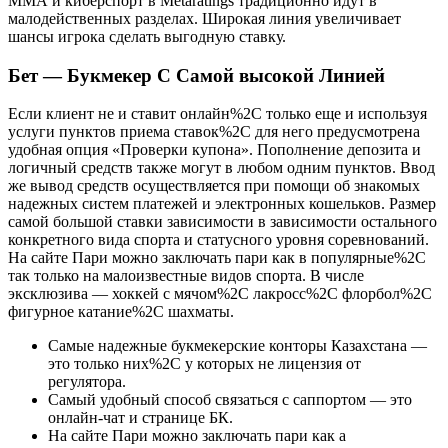
ММА и киберспорт в Metaratings традиционно идут в
малодейственных разделах. Широкая линия увеличивает
шансы игрока сделать выгодную ставку.
Бет — Букмекер С Самой высокой Линией
Если клиент не и ставит онлайн%2C только еще и используя
услуги пунктов приема ставок%2C для него предусмотрена
удобная опция «Проверки купона». Пополнение депозита и
логичный средств также могут в любом одним пунктов. Ввод
же вывод средств осуществляется при помощи об знакомых
надежных систем платежей и электронных кошельков. Размер
самой большой ставки зависимости в зависимости остального
конкретного вида спорта и статусного уровня соревнований.
На сайте Пари можно заключать пари как в популярные%2C
так только на малоизвестные видов спорта. В числе
эксклюзива — хоккей с мячом%2C лакросс%2C флорбол%2C
фигурное катание%2C шахматы.
Самые надежные букмекерские конторы Казахстана —
это только них%2C у которых не лицензия от
регулятора.
Самый удобный способ связаться с саппортом — это
онлайн-чат и странице БК.
На сайте Пари можно заключать пари как а