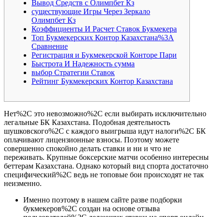
Вывод Средств с Олимпбет Кз
существующие Игры Через Зеркало
Олимпбет Кз
Коэффициенты И Расчет Ставок Букмекера
Топ Букмекерских Контор Казахстана%3A
Сравнение
Регистрация и Букмекерской Конторе Пари
Быстрота И Надежность сумма
выбор Стратегии Ставок
Рейтинг Букмекерских Контор Казахстана
Нет%2C это невозможно%2C если выбирать исключительно
легальные БК Казахстана. Подобная деятельность
шушковского%2C с каждого выигрыша идут налоги%2C БК
оплачивают лицензионные взносы. Поэтому можете
совершенно спокойно делать ставки и ни и что не
переживать. Крупные боксерские матчи особенно интересны
беттерам Казахстана. Однако который вид спорта достаточно
специфический%2C ведь не топовые бои происходят не так
неизменно.
Именно поэтому в нашем сайте разве подборки
букмекеров%2C создан на основе отзыва