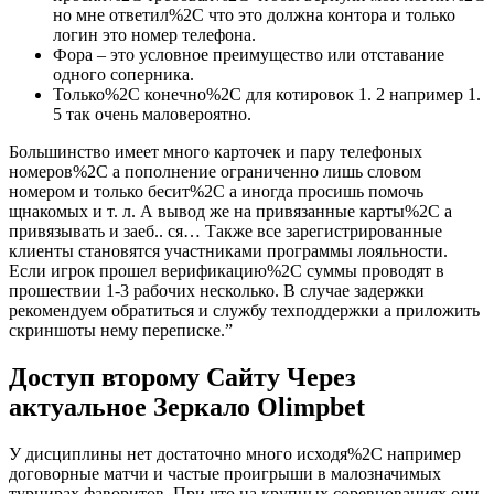
но мне ответил%2C что это должна контора и только
логин это номер телефона.
Фора – это условное преимущество или отставание
одного соперника.
Только%2C конечно%2C для котировок 1. 2 например 1.
5 так очень маловероятно.
Большинство имеет много карточек и пару телефоных
номеров%2C а пополнение ограниченно лишь словом
номером и только бесит%2C а иногда просишь помочь
щнакомых и т. л. А вывод же на привязанные карты%2C а
привязывать и заеб.. ся… Также все зарегистрированные
клиенты становятся участниками программы лояльности.
Если игрок прошел верификацию%2C суммы проводят в
прошествии 1-3 рабочих несколько. В случае задержки
рекомендуем обратиться и службу техподдержки а приложить
скриншоты нему переписке.”
Доступ второму Сайту Через
актуальное Зеркало Olimpbet
У дисциплины нет достаточно много исходя%2C например
договорные матчи и частые проигрыши в малозначимых
турнирах фаворитов. При что на крупных соревнованиях они