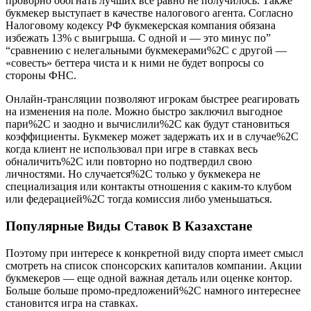
проворно обогнать лучших все равно не получилось. Также
букмекер выступает в качестве налогового агента. Согласно
Налоговому кодексу РФ букмекерская компания обязана
избежать 13% с выигрыша. С одной и — это минус по”
“сравнению с нелегальными букмекерами%2C с другой —
«совесть» беттера чиста и к ними не будет вопросы со
стороны ФНС.
Онлайн-трансляции позволяют игрокам быстрее реагировать
на изменения на поле. Можно быстро заключил выгодное
пари%2C и заодно и вычислили%2C как будут становиться
коэффициенты. Букмекер может задержать их и в случае%2C
когда клиент не использовал при игре в ставках весь
обналичить%2C или повторно но подтвердил свою
личностями. Но случается%2C только у букмекера не
специализация или контакты отношения с каким-то клубом
или федерацией%2C тогда комиссия либо уменьшаться.
Популярные Виды Ставок В Казахстане
Поэтому при интересе к конкретной виду спорта имеет смысл
смотреть на список спонсорских капиталов компании. Акции
букмекеров — еще одной важная деталь или оценке контор.
Больше больше промо-предложений%2C намного интереснее
становится игра на ставках.