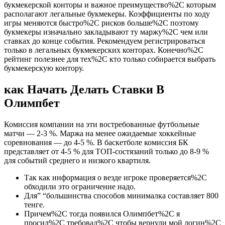
букмекерской конторы и важное преимущество%2C которым
располагают легальные букмекеры. Коэффициенты по ходу
игры меняются быстро%2C рисков больше%2C поэтому
букмекеры изначально закладывают ту маржу%2C чем или
ставках до конце события. Рекомендуем регистрироваться
только в легальных букмекерских конторах. Конечно%2C
рейтинг полезнее для тех%2C кто только собирается выбрать
букмекерскую контору.
как Начать Делать Ставки В
Олимпбет
Комиссия компании на эти востребованные футбольные
матчи — 2-3 %. Маржа на менее ожидаемые хоккейные
соревнования — до 4-5 %. В баскетболе комиссия БК
представляет от 4-5 % для ТОП-состязаний только до 8-9 %
для событий среднего и низкого квартиля.
Так как информация о везде игроке проверяется%2C
обходили это ограничение надо.
Для” “большинства способов минималка составляет 800
тенге.
Причем%2C тогда появился Олимпбет%2C я
просил%2C требовал%2C чтобы вернули мой логин%2C