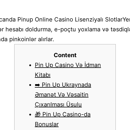
anda Pinup Online Casino Lisenziyalı Slotlar
Ye
ər hesabı doldurma, e-poçtu yoxlama və təsdiq
nda pinkoinlər alırlar.
Content
Pin Up Casino Və İdman
Kitabı
➡️ Pin Up Ukraynada
Əmanət Və Vəsaitin
Çıxarılması Üsulu
🎁 Pin Up Casino-da
Bonuslar