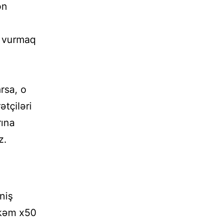
ən
ı vurmaq
rsa, o
tçiləri
rına
z.
niş
hkəm x50