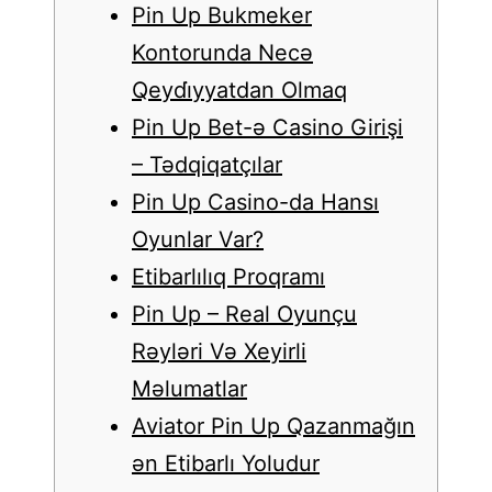
Pin Up Bukmeker
Kontorunda Necə
Qeydi̇yyatdan Olmaq
Pin Up Bet-ə Casino Girişi
– Tədqiqatçılar
Pin Up Casino-da Hansı
Oyunlar Var?
Etibarlılıq Proqramı
Pin Up – Real Oyunçu
Rəyləri Və Xeyirli
Məlumatlar
Aviator Pin Up Qazanmağın
ən Etibarlı Yoludur