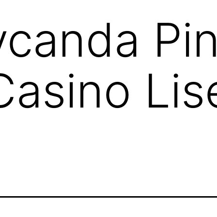
ycanda Pi
Casino Lise