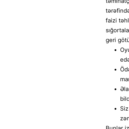
təminatçı
tərəfind
faizi təh
sığortal
geri göt
Oyu
edə
Ödə
mar
Əla
bild
Siz
zəm
Bunlar iz