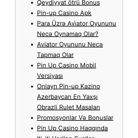
Qeydiyyat ötrü Bonus
Pin-up Casino Apk
Para Üzrə Avi̇ator Oyununu
Necə Oynamaq Olar?
Aviator Oyununu Necə
Tapmaq Olar
Pin Up Casino Mobil
Versiyası
Onlayn Pin-up Kazino
Azerbaycan En Yaxşı
Obrazli Rulet Masaları
Promosyonlar Və Bonuslar
Pin Up Casino Haqqında