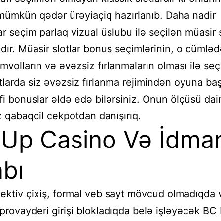
mümkün qədər ürəyiaçiq hazırlanıb. Daha nadir
r seçim parlaq vizual üslubu ilə seçilən müasir 
ıdır. Müasir slotlar bonus seçimlərinin, o cümlə
mvolların və əvəzsiz fırlanmaların olması ilə seçil
tlarda siz əvəzsiz fırlanma rejimindən oyuna b
fi bonuslar əldə edə bilərsiniz. Onun ölçüsü daim
z qabaqcil cekpotdan danışırıq.
 Up Casino Və İdma
abı
fektiv çixiş, formal veb sayt mövcud olmadıqda 
 provayderi girişi blokladıqda belə işləyəcək BC