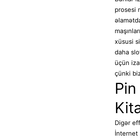
prosesi 
əlamətda
maşınlar
xüsusi si
daha slo
üçün iza
çünki bi
Pin
Kit
Digər ef
İnternet