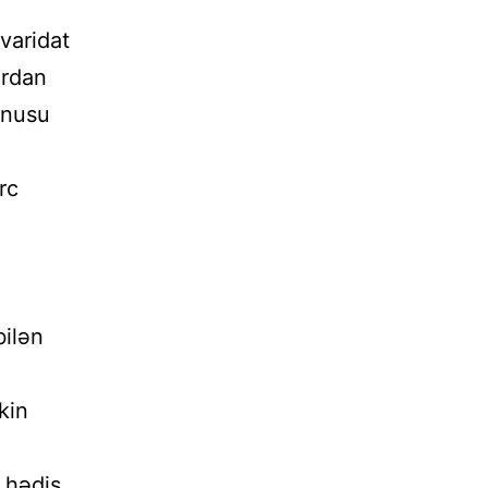
varidat
ardan
onusu
rc
bilən
kin
n hədis