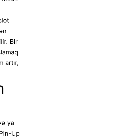
slot
dən
ir. Bir
aşlamaq
 artır,
n
və ya
 Pin-Up