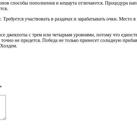
егионов способы пополнения и кешаута отличаются. Процедура н
тся.
 Требуется участвовать в раздачах и зарабатывать очки. Место 
 все джекпоты с трем или четырьмя уровнями, потому что единс
ы точно не придется. Победа не только принесет солидную приба
 Холдем.
*