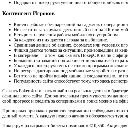
Подарки от покер-рума увеличивают общую прибыль и эф
Контингент Игроков
Клиент работает без нареканий на гаджетах с операцион
Не все готовы загружать десктопный софт на ПК или мо
Есть риск нарушения работы мобильного устройства.
За каждого из них дается награда за выбивание.
Сравнивая данные об акциях, форматах или условиях игры
Фишки даются только за ситуации, произошедшие за кэш
В материале — о том, как скачать ПокерОК на пк с офици
Большинство заданий подталкивает пользователей играть
У каждого покер-рума есть не только программа лояльнос
Но ресурс адаптирован под мобильные устройства с разно
Без этого не пройти верификацию, а следовательно, не 
Популярность сайта способствует тому, что здесь регистр
Скачать Pokerok и играть онлайн на реальные деньги в браузер
официального сайта. Дополнительным преимуществом данного 
свой прогресс и следить за соперниками в гонке можно на офи
При первых признаках развития лудомании необходимо отказат
данный момент. А каждую неделю активно обозревается турнир
Покер-рум разыгрывает билеты номиналом €10,350. Акция для 