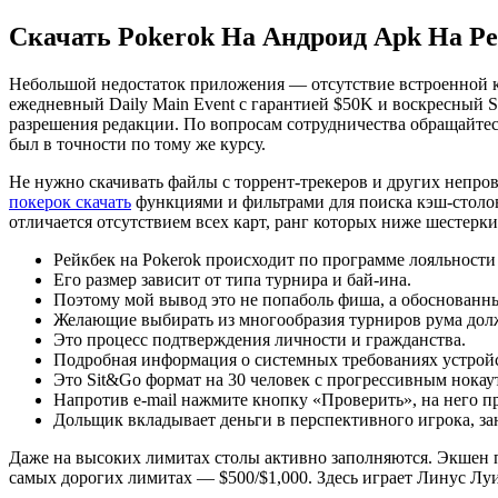
Skip
Скачать Pokerok На Андроид Apk На Р
to
content
Небольшой недостаток приложения — отсутствие встроенной кас
ежедневный Daily Main Event с гарантией $50K и воскресный 
разрешения редакции. По вопросам сотрудничества обращайтесь
был в точности по тому же курсу.
Не нужно скачивать файлы с торрент-трекеров и других непро
покерок скачать
функциями и фильтрами для поиска кэш-столов
отличается отсутствием всех карт, ранг которых ниже шестерки
Рейкбек на Pokerok происходит по программе лояльности F
Его размер зависит от типа турнира и бай-ина.
Поэтому мой вывод это не попаболь фиша, а обоснованны
Желающие выбирать из многообразия турниров рума долж
Это процесс подтверждения личности и гражданства.
Подробная информация о системных требованиях устройст
Это Sit&Go формат на 30 человек с прогрессивным нокау
Напротив e-mail нажмите кнопку «Проверить», на него п
Дольщик вкладывает деньги в перспективного игрока, за
Даже на высоких лимитах столы активно заполняются. Экшен п
самых дорогих лимитах — $500/$1,000. Здесь играет Линус Лу