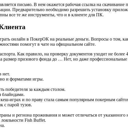
правляется письмо. В нем окажется рабочая ссылка на скачивани
рации. Предварительно необходимо разрешить установку прило
пны все те же инструменты, что и в клиенте для ПК.
 Клиента
грать онлайн в ПокерОК на реальные деньги. Вопросы о том, как
жностями помогут в чате на официальном сайте.
аспорта. Как правило, на проверку документов уходит не более 
размер призового фонда до … Нет, но даже профессиональные и
 нет.
 но и форматами игры.
ть победителя за каждым столом.
я блайндами.
 в кеш-играх и по праву стала самым популярным покерным сайто
к с парой тузов.
раны и региона проживания и может отличаться от указанного 
лояльности Fish Buffet.
на.