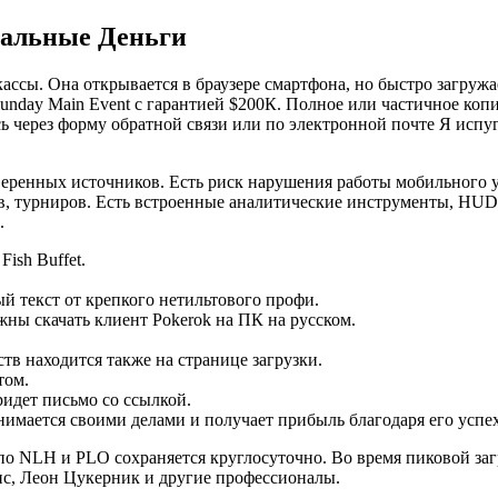
еальные Деньги
сы. Она открывается в браузере смартфона, но быстро загружае
Sunday Main Event с гарантией $200К. Полное или частичное ко
 через форму обратной связи или по электронной почте Я испуг
веренных источников. Есть риск нарушения работы мобильного 
, турниров. Есть встроенные аналитические инструменты, HUD 
.
ish Buffet.
й текст от крепкого нетильтового профи.
ны скачать клиент Pokerok на ПК на русском.
в находится также на странице загрузки.
том.
ридет письмо со ссылкой.
нимается своими делами и получает прибыль благодаря его успе
о NLH и PLO сохраняется круглосуточно. Во время пиковой загр
ис, Леон Цукерник и другие профессионалы.