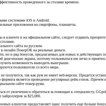
фективность проведенного за столами времени.
ными системами iOS и Android.
бильные приложения на смартфоны, планшеты.
 в клиенте и на официальном сайте, следует отдавать приорите
-столами.
ального сайта на русском.
 в онлайн ПокерОК на реальные деньги.
ти, но и ряд бонусов, предлагаемых для новых и действующих п
й диагональю экрана, поэтому пользоваться им легко и приятно.
получить возможность выводить выигрыши.
ируются пользователи со всего мира.
е не получится, так как рум не имеет веб-версии. Придется уста
формата является проведение регулярных рейк-гонок. Причем и
циальном сайте покер-рума.
ься от увлечения и обратиться за помощью к специалисту. GGpo
 хайроллеров за $25,000.
новых клиентов предоставляет шанс получить еще больше бонус