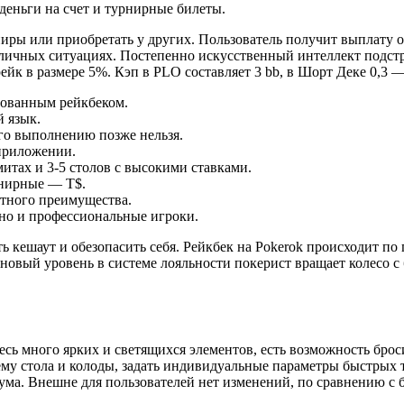
деньги на счет и турнирные билеты.
ры или приобретать у других. Пользователь получит выплату о
различных ситуациях. Постепенно искусственный интеллект подст
йк в размере 5%. Кэп в PLO составляет 3 bb, в Шорт Деке 0,3 —
рованным рейкбеком.
 язык.
его выполнению позже нельзя.
 приложении.
итах и 3-5 столов с высокими ставками.
урнирные — T$.
тного преимущества.
 но и профессиональные игроки.
ь кешаут и обезопасить себя. Рейкбек на Pokerok происходит по
новый уровень в системе лояльности покерист вращает колесо с 
есь много ярких и светящихся элементов, есть возможность бро
му стола и колоды, задать индивидуальные параметры быстрых 
ума. Внешне для пользователей нет изменений, по сравнению с б