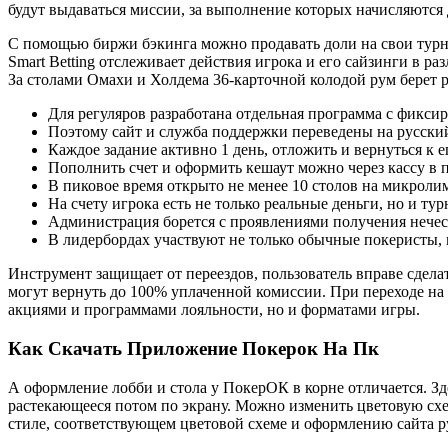
будут выдаваться миссии, за выполнение которых начисляются 
С помощью биржи бэкинга можно продавать доли на свои турни
Smart Betting отслеживает действия игрока и его сайзинги в 
За столами Омахи и Холдема 36-карточной колодой рум берет ре
Для регуляров разработана отдельная программа с фикси
Поэтому сайт и служба поддержки переведены на русский
Каждое задание активно 1 день, отложить и вернуться к 
Пополнить счет и оформить кешаут можно через кассу в
В пиковое время открыто не менее 10 столов на микролим
На счету игрока есть не только реальные деньги, но и т
Администрация борется с проявлениями получения нечес
В лидербордах участвуют не только обычные покеристы,
Инструмент защищает от переездов, пользователь вправе сделат
могут вернуть до 100% уплаченной комиссии. При переходе на 
акциями и программами лояльности, но и форматами игры.
Как Скачать Приложение Покерок На Пк
А оформление лобби и стола у ПокерОК в корне отличается. Зд
растекающееся потом по экрану. Можно изменить цветовую схе
стиле, соответствующем цветовой схеме и оформлению сайта р