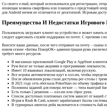
Со своего e-mail, который использовался для регистрации, от
оповещая хозяина смартфона или планшета о предстоящей опе
для Android ничем не отличается от десктопной. Игрокам досту
Преимущества И Недостатки Игрового
Пользователь загружает клиент на устройство и может начать и
следует адресовать службе поддержки по почте. С прочими сло
Внесите ваши данные, после чего отправьте на почту – сканы п
новом сезоне «Битвы ПокерОК» администрация рума увеличила 
требует много ресурсов.
В магазинах приложений Google Play и AppStore клиентов
Рум богат не только акциями и программами лояльности,
Имеет 10 языковых локализаций, включая русскую.
Все игроки автоматически идут в олл-ин, чтобы определи
После обновления рума стали доступны рег-столы с трем
В 2021 году сеть обогнала PokerStars по объему трафика
Половина заданий для покера легкие — типа выиграй бан
Есть только 2 решения — олл-ин или сброс руки.
Список доступных платежных систем зависит от вашей ст
Играя в Rush & Cash, клиент зарабатывает баллы системы 
В турнирных ивентах рейк включается в стоимость бай-и