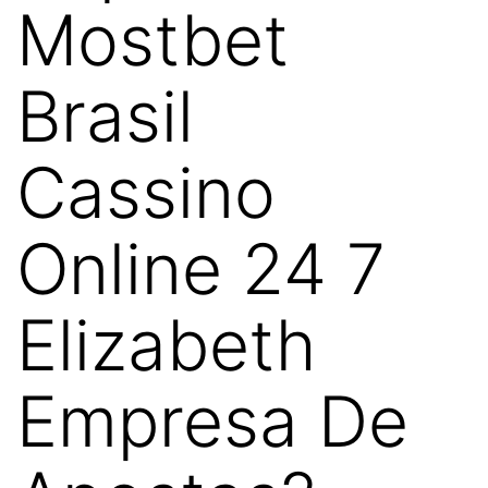
Mostbet
Brasil
Cassino
Online 24 7
Elizabeth
Empresa De