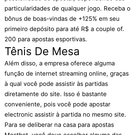
particularidades de qualquer jogo. Receba o
bônus de boas-vindas de +125% em seu
primeiro depósito para até R$ a couple of.
200 para apostas esportivas.
Tênis De Mesa
Além disso, a empresa oferece alguma
função de internet streaming online, graças
à qual você pode assistir às partidas
diretamente do site. Isso é bastante
conveniente, pois você pode apostar
electronic assistir à partida no mesmo site.
Para se deliberar na casa para apostas