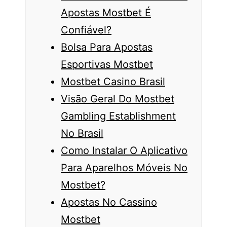
Apostas Mostbet É
Confiável?
Bolsa Para Apostas
Esportivas Mostbet
Mostbet Casino Brasil
Visão Geral Do Mostbet
Gambling Establishment
No Brasil
Como Instalar O Aplicativo
Para Aparelhos Móveis No
Mostbet?
Apostas No Cassino
Mostbet