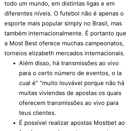
todo um mundo, em distintas ligas e em
diferentes níveis. O futebol não é apenas o
esporte mais popular simply no Brasil, mas
também internacionalmente. É portanto que
a Most Best oferece muchas campeonatos,
torneios elizabeth mercados internacionais.
Além disso, há transmissões ao vivo
para o certo número de eventos, o la
cual é” “muito louvável porque não há
muitas viviendas de apostas os quais
oferecem transmissões ao vivo para
teus clientes.
É possível realizar apostas Mostbet ao