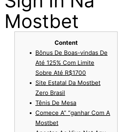
Sign In Na
Mostbet
Content
Bônus De Boas-vindas De
Até 125% Com Limite
Sobre Até R$1700
Site Estatal Da Mostbet
Zero Brasil
Tênis De Mesa
Comece A” “ganhar Com A
Mostbet