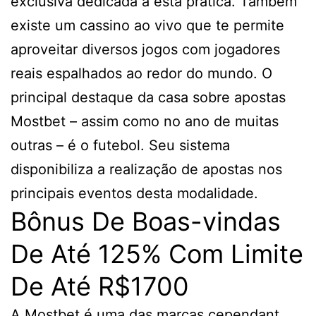
exclusiva dedicada a esta prática. Também
existe um cassino ao vivo que te permite
aproveitar diversos jogos com jogadores
reais espalhados ao redor do mundo. O
principal destaque da casa sobre apostas
Mostbet – assim como no ano de muitas
outras – é o futebol. Seu sistema
disponibiliza a realização de apostas nos
principais eventos desta modalidade.
Bônus De Boas-vindas
De Até 125% Com Limite
De Até R$1700
A Mostbet é uma das marcas cependant