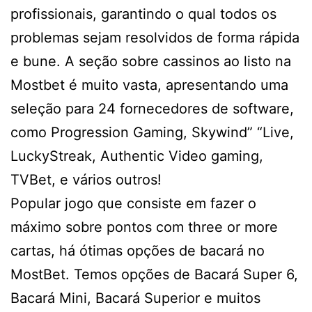
profissionais, garantindo o qual todos os
problemas sejam resolvidos de forma rápida
e bune. A seção sobre cassinos ao listo na
Mostbet é muito vasta, apresentando uma
seleção para 24 fornecedores de software,
como Progression Gaming, Skywind” “Live,
LuckyStreak, Authentic Video gaming,
TVBet, e vários outros!
Popular jogo que consiste em fazer o
máximo sobre pontos com three or more
cartas, há ótimas opções de bacará no
MostBet. Temos opções de Bacará Super 6,
Bacará Mini, Bacará Superior e muitos