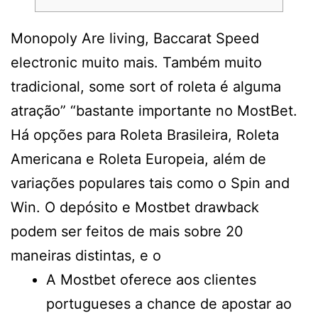
Monopoly Are living, Baccarat Speed
electronic muito mais. Também muito
tradicional, some sort of roleta é alguma
atração” “bastante importante no MostBet.
Há opções para Roleta Brasileira, Roleta
Americana e Roleta Europeia, além de
variações populares tais como o Spin and
Win. O depósito e Mostbet drawback
podem ser feitos de mais sobre 20
maneiras distintas, e o
A Mostbet oferece aos clientes
portugueses a chance de apostar ao