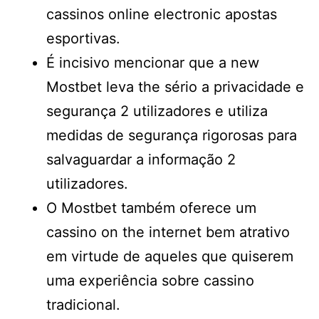
cassinos online electronic apostas
esportivas.
É incisivo mencionar que a new
Mostbet leva the sério a privacidade e
segurança 2 utilizadores e utiliza
medidas de segurança rigorosas para
salvaguardar a informação 2
utilizadores.
O Mostbet também oferece um
cassino on the internet bem atrativo
em virtude de aqueles que quiserem
uma experiência sobre cassino
tradicional.