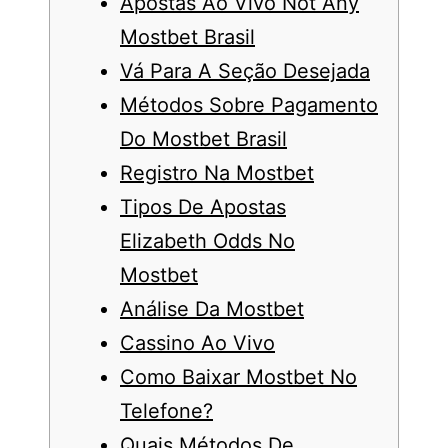
Apostas Ao Vivo Not Any
Mostbet Brasil
Vá Para A Seção Desejada
Métodos Sobre Pagamento
Do Mostbet Brasil
Registro Na Mostbet
Tipos De Apostas
Elizabeth Odds No
Mostbet
Análise Da Mostbet
Cassino Ao Vivo
Como Baixar Mostbet No
Telefone?
Quais Métodos De