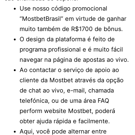
Use nosso código promocional
“MostbetBrasil” em virtude de ganhar
muito também de R$1700 de bônus.
O design da plataforma é feito de
programa profissional e é muito fácil
navegar na página de apostas ao vivo.
Ao contactar o serviço de apoio ao
cliente da Mostbet através da opção
de chat ao vivo, e-mail, chamada
telefónica, ou de uma área FAQ
perform website Mostbet, poderá
obter ajuda rápida e facilmente.
Aqui, você pode alternar entre