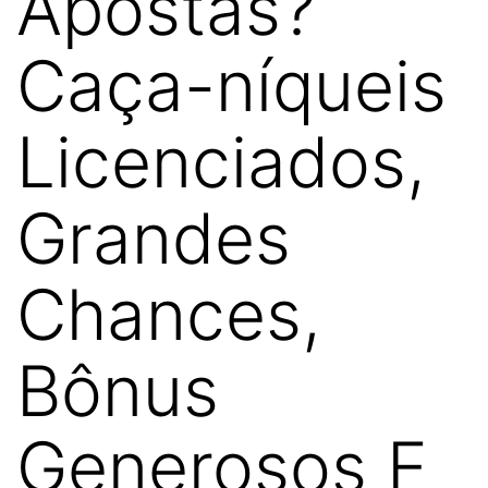
Apostas?
Caça-níqueis
Licenciados,
Grandes
Chances,
Bônus
Generosos E