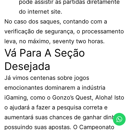
pode assistir às partidas diretamente
do internet site.
No caso dos saques, contando com a
verificação de segurança, o processamento
leva, no máximo, seventy two horas.
Vá Para A Seção
Desejada
Já vimos centenas sobre jogos
emocionantes dominarem a indústria
iGaming, como o Gonzo’s Quest, Aloha! Isto
o ajudará a fazer a pesquisa correta e
aumentará suas chances de ganhar dinheiro
possuindo suas apostas. O Campeonato