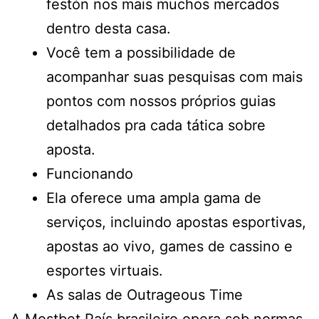
festón nos mais muchos mercados
dentro desta casa.
Você tem a possibilidade de
acompanhar suas pesquisas com mais
pontos com nossos próprios guias
detalhados pra cada tática sobre
aposta.
Funcionando
Ela oferece uma ampla gama de
serviços, incluindo apostas esportivas,
apostas ao vivo, games de cassino e
esportes virtuais.
As salas de Outrageous Time