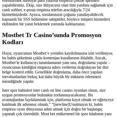
erlendirmek suretiyle para yatırma empieza çekme işlemleri
yapabilirsiniz. Ekip, size ihtiyacınız olan tüm yardımı sağlamak için
canlı sohbet, e-posta empieza telefon aracılığıyla 7/24
hizmetinizdedir. Ayrıca, sorularınızın çoğunu yanıtlayabilecek
kapsamlı bir SSS bölümüne sahiptirler, böylece müşteri hizmetleri
ekibinden bir yanıt beklemek zorunda kalmazsınız.
Mostbet Tr Casino’sunda Promosyon
Kodları
Hayır, oyuncunun Mostbet’e yeniden kaydolmasına izin verilmiyor,
bu bahis şirketinin çoklu kontenjan kurallarının ihlalidir. Ancak,
Mostbet’te kullanıcıyı tanımlamanın yanı sıra, doğrulama yapılır –
oyuncunun kimliğini empieza adres verilerini doğrulayan bir dizi
belge kontrol edilir. Genellikle doğrulama, daha önce yapılan
mevduatlardan birkaç kat daha büyük bir miktarın ödenmesi
istendiğinde yapılır.
İster spor bahisleri ister canlı on line casino oyunları olsun, size
uygun promosyonlar bulmakta zorlanmayacaksınız. Bu
avantajlardan faydalanmak için, platforma kayıt olmak ve eğlenceye
katılmak ilk adımınız olmalı.” “[newline]Unutmayın ki, bahis
empieza oyun dünyasına adım atmak için doğru bir başlangıç
yapmak çok önemlidir. Most bet mükemmel bir spor kitabının yanı