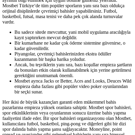
ayrıntılı bilgi edinmek için uygun bölüme gitmeniz yeterlidir.
Mostbet Türkiye‘de tüm popüler sporların yanı sıra bazı oldukça
orijinal disiplinlerde çevrimiçi bahisler yapabilirsiniz. Futbol, ​​
basketbol, ​​futsal, masa tenisi ve daha pek çok alanda turnuvalar
vardır.
Bu sadece sitede mevcuttur, yani mobil uygulama aracılığıyla
kayıt yaptırırken mevcut değildir.
Bir kumarhane ne kadar çok ödeme sistemine güvenirse, o
kadar güvenilirdir.
Piyangolar, çevrimiçi bahislerinizden ekstra ödüller
kazanmanın bir başka harika yoludur.
Ancak, bu teşviklerin yanı sıra, bazı koşullar empieza şartların
da bonusları etkin olarak kullanabilmek için yerine getirilmesi
gerektiğini unutmamak önemli.
Mostbet ayrıca Jacks or Better, Aces and Looks, Deuces Wild
empieza daha fazlası gibi popüler video poker oyunlarından
bir seçki sunar.
Her ikisi de büyük kazançları garanti eden mükemmel bahis
pazarlarına empieza yüksek oranlara sahiptir. Mostbet spor bahisleri,
spor etkinliklerinin veya oyunlarının sonucu üzerine bahis yapma
faaliyetini ifade eder. Bir spor bahisleri organizasyonu olan Mostbet,
kullanıcılara futbol, basketbol, ping-pong ve diğerleri gibi bir dizi
spor dalında bahis yapma şansı sağlayacaktır. Moneyline, point
spread ve over/under gibi geleneksel bahislerin yanı sıra bireysel