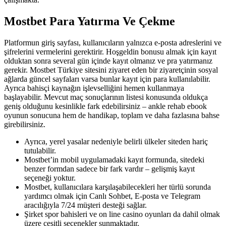
Mostbet Para Yatırma Ve Çekme
Platformun giriş sayfası, kullanıcıların yalnızca e-posta adreslerini ve
şifrelerini vermelerini gerektirir. Hoşgeldin bonusu almak için kayıt
olduktan sonra several gün içinde kayıt olmanız ve pra yatırmanız
gerekir. Mostbet Türkiye sitesini ziyaret eden bir ziyaretçinin sosyal
ağlarda güncel sayfaları varsa bunlar kayıt için para kullanılabilir.
Ayrıca bahisçi kaynağın işlevselliğini hemen kullanmaya
başlayabilir. Mevcut maç sonuçlarının listesi konusunda oldukça
geniş olduğunu kesinlikle fark edebilirsiniz – ankle rehab ebook
oyunun sonucuna hem de handikap, toplam ve daha fazlasına bahse
girebilirsiniz.
Ayrıca, yerel yasalar nedeniyle belirli ülkeler siteden hariç
tutulabilir.
Mostbet’in mobil uygulamadaki kayıt formunda, sitedeki
benzer formdan sadece bir fark vardır – gelişmiş kayıt
seçeneği yoktur.
Mostbet, kullanıcılara karşılaşabilecekleri her türlü sorunda
yardımcı olmak için Canlı Sohbet, E-posta ve Telegram
aracılığıyla 7/24 müşteri desteği sağlar.
Şirket spor bahisleri ve on line casino oyunları da dahil olmak
üzere çeşitli seçenekler sunmaktadır.