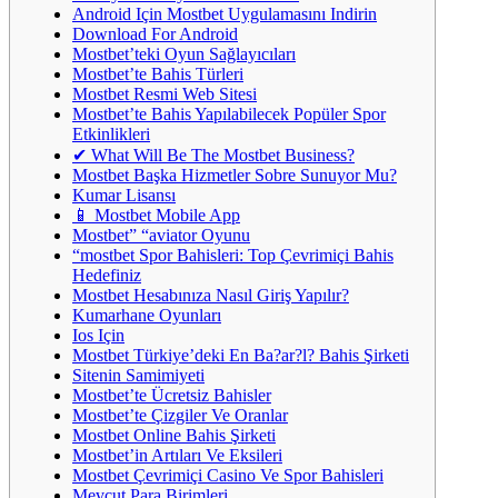
Android Için Mostbet Uygulamasını Indirin
Download For Android
Mostbet’teki Oyun Sağlayıcıları
Mostbet’te Bahis Türleri
Mostbet Resmi Web Sitesi
Mostbet’te Bahis Yapılabilecek Popüler Spor
Etkinlikleri
✔ What Will Be The Mostbet Business?
Mostbet Başka Hizmetler Sobre Sunuyor Mu?
Kumar Lisansı
📱 Mostbet Mobile App
Mostbet” “aviator Oyunu
“mostbet Spor Bahisleri: Top Çevrimiçi Bahis
Hedefiniz
Mostbet Hesabınıza Nasıl Giriş Yapılır?
Kumarhane Oyunları
Ios Için
Mostbet Türkiye’deki En Ba?ar?l? Bahis Şirketi
Sitenin Samimiyeti
Mostbet’te Ücretsiz Bahisler
Mostbet’te Çizgiler Ve Oranlar
Mostbet Online Bahis Şirketi
Mostbet’in Artıları Ve Eksileri
Mostbet Çevrimiçi Casino Ve Spor Bahisleri
Mevcut Para Birimleri