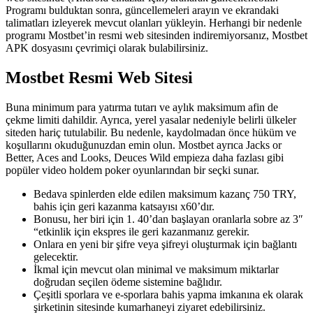
Programı bulduktan sonra, güncellemeleri arayın ve ekrandaki
talimatları izleyerek mevcut olanları yükleyin. Herhangi bir nedenle
programı Mostbet’in resmi web sitesinden indiremiyorsanız, Mostbet
APK dosyasını çevrimiçi olarak bulabilirsiniz.
Mostbet Resmi Web Sitesi
Buna minimum para yatırma tutarı ve aylık maksimum afin de
çekme limiti dahildir. Ayrıca, yerel yasalar nedeniyle belirli ülkeler
siteden hariç tutulabilir. Bu nedenle, kaydolmadan önce hüküm ve
koşullarını okuduğunuzdan emin olun. Mostbet ayrıca Jacks or
Better, Aces and Looks, Deuces Wild empieza daha fazlası gibi
popüler video holdem poker oyunlarından bir seçki sunar.
Bedava spinlerden elde edilen maksimum kazanç 750 TRY,
bahis için geri kazanma katsayısı x60’dır.
Bonusu, her biri için 1. 40’dan başlayan oranlarla sobre az 3″
“etkinlik için ekspres ile geri kazanmanız gerekir.
Onlara en yeni bir şifre veya şifreyi oluşturmak için bağlantı
gelecektir.
İkmal için mevcut olan minimal ve maksimum miktarlar
doğrudan seçilen ödeme sistemine bağlıdır.
Çeşitli sporlara ve e-sporlara bahis yapma imkanına ek olarak
şirketinin sitesinde kumarhaneyi ziyaret edebilirsiniz.