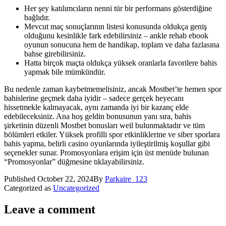
Her şey katılımcıların nenni tür bir performans gösterdiğine
bağlıdır.
Mevcut maç sonuçlarının listesi konusunda oldukça geniş
olduğunu kesinlikle fark edebilirsiniz – ankle rehab ebook
oyunun sonucuna hem de handikap, toplam ve daha fazlasına
bahse girebilirsiniz.
Hatta birçok maçta oldukça yüksek oranlarla favorilere bahis
yapmak bile mümkündür.
Bu nedenle zaman kaybetmemelisiniz, ancak Mostbet’te hemen spor
bahislerine geçmek daha iyidir – sadece gerçek heyecanı
hissetmekle kalmayacak, aynı zamanda iyi bir kazanç elde
edebileceksiniz. Ana hoş geldin bonusunun yanı sıra, bahis
şirketinin düzenli Mostbet bonusları weil bulunmaktadır ve tüm
bölümleri etkiler. Yüksek profilli spor etkinliklerine ve siber sporlara
bahis yapma, belirli casino oyunlarında iyileştirilmiş koşullar gibi
seçenekler sunar. Promosyonlara erişim için üst menüde bulunan
“Promosyonlar” düğmesine tıklayabilirsiniz.
Published
October 22, 2024
By
Parkaire_123
Categorized as
Uncategorized
Leave a comment