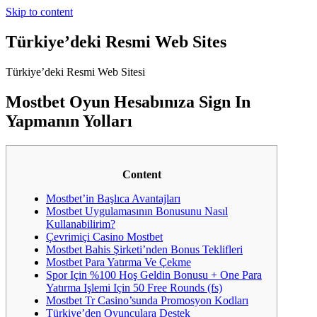
Skip to content
Türkiye’deki Resmi Web Sites
Türkiye’deki Resmi Web Sitesi
Mostbet Oyun Hesabınıza Sign In
Yapmanın Yolları
Content
Mostbet’in Başlıca Avantajları
Mostbet Uygulamasının Bonusunu Nasıl
Kullanabilirim?
Çevrimiçi Casino Mostbet
Mostbet Bahis Şirketi’nden Bonus Teklifleri
Mostbet Para Yatırma Ve Çekme
Spor Için %100 Hoş Geldin Bonusu + One Para
Yatırma Işlemi Için 50 Free Rounds (fs)
Mostbet Tr Casino’sunda Promosyon Kodları
Türkiye’den Oyunculara Destek