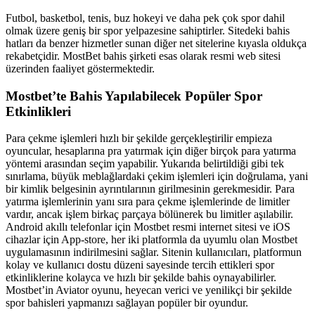
Futbol, basketbol, tenis, buz hokeyi ve daha pek çok spor dahil
olmak üzere geniş bir spor yelpazesine sahiptirler. Sitedeki bahis
hatları da benzer hizmetler sunan diğer net sitelerine kıyasla oldukça
rekabetçidir. MostBet bahis şirketi esas olarak resmi web sitesi
üzerinden faaliyet göstermektedir.
Mostbet’te Bahis Yapılabilecek Popüler Spor
Etkinlikleri
Para çekme işlemleri hızlı bir şekilde gerçekleştirilir empieza
oyuncular, hesaplarına pra yatırmak için diğer birçok para yatırma
yöntemi arasından seçim yapabilir. Yukarıda belirtildiği gibi tek
sınırlama, büyük meblağlardaki çekim işlemleri için doğrulama, yani
bir kimlik belgesinin ayrıntılarının girilmesinin gerekmesidir. Para
yatırma işlemlerinin yanı sıra para çekme işlemlerinde de limitler
vardır, ancak işlem birkaç parçaya bölünerek bu limitler aşılabilir.
Android akıllı telefonlar için Mostbet resmi internet sitesi ve iOS
cihazlar için App-store, her iki platformla da uyumlu olan Mostbet
uygulamasının indirilmesini sağlar. Sitenin kullanıcıları, platformun
kolay ve kullanıcı dostu düzeni sayesinde tercih ettikleri spor
etkinliklerine kolayca ve hızlı bir şekilde bahis oynayabilirler.
Mostbet’in Aviator oyunu, heyecan verici ve yenilikçi bir şekilde
spor bahisleri yapmanızı sağlayan popüler bir oyundur.