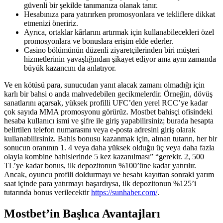
güvenli bir şekilde tanımanıza olanak tanır.
Hesabınıza para yatırırken promosyonlara ve tekliflere dikkat
etmenizi öneririz.
Ayrıca, ortaklar kârlarını artırmak için kullanabilecekleri özel
promosyonlara ve bonuslara erişim elde ederler.
Casino bölümünün düzenli ziyaretçilerinden biri müşteri
hizmetlerinin yavaşlığından şikayet ediyor ama aynı zamanda
büyük kazancını da anlatıyor.
Ve en kötüsü para, sunucudan yanıt alacak zamanı olmadığı için
karlı bir bahsi o anda mahvedebilen gecikmelerdir. Örneğin, dövüş
sanatlarını açarsak, yüksek profilli UFC’den yerel RCC’ye kadar
çok sayıda MMA promosyonu görürüz. Mostbet bahisçi ofisindeki
hesaba kullanıcı ismi ve şifre ile giriş yapabilirsiniz; burada hesapta
belirtilen telefon numarasını veya e-posta adresini giriş olarak
kullanabilirsiniz. Bahis bonusu kazanmak için, alınan tutarın, her bir
sonucun oranının 1. 4 veya daha yüksek olduğu üç veya daha fazla
olayla kombine bahislerinde 5 kez kazanılması” “gerekir. 2, 500
TL’ye kadar bonus, ilk depozitonun %100’üne kadar yatırılır.
Ancak, oyuncu profili doldurmayı ve hesabı kayıttan sonraki yarım
saat içinde para yatırmayı başardıysa, ilk depozitonun %125’i
tutarında bonus verilecektir
https://sunhaber.com/
.
Mostbet’in Başlıca Avantajları