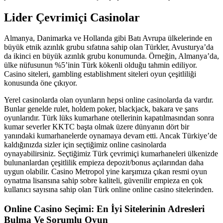
Lider Çevrimiçi Casinolar
Almanya, Danimarka ve Hollanda gibi Batı Avrupa ülkelerinde en
büyük etnik azınlık grubu sıfatına sahip olan Türkler, Avusturya’da
da ikinci en büyük azınlık grubu konumunda. Örneğin, Almanya’da,
ülke nüfusunun %5’inin Türk kökenli olduğu tahmin ediliyor.
Casino siteleri, gambling establishment siteleri oyun çeşitliliği
konusunda öne çıkıyor.
Yerel casinolarda olan oyunların hepsi online casinolarda da vardır.
Bunlar genelde rulet, holdem poker, blackjack, bakara ve şans
oyunlarıdır. Türk lüks kumarhane otellerinin kapatılmasından sonra
kumar severler KKTC başta olmak üzere dünyanın dört bir
yanındaki kumarhanelerde oynamaya devam etti. Ancak Türkiye’de
kaldığınızda sizler için seçtiğimiz online casinolarda
oynayabilirsiniz. Seçtiğimiz Türk çevrimiçi kumarhaneleri ülkenizde
bulunanlardan çeşitlilik empieza depozit/bonus açılarından daha
uygun olabilir. Casino Metropol yine karşımıza çıkan resmi oyun
oynatma lisansına sahip sobre kaliteli, güvenilir empieza en çok
kullanıcı sayısına sahip olan Türk online online casino sitelerinden.
Online Casino Seçimi: En İyi Sitelerinin Adresleri
Bulma Ve Sorumlu Oyun