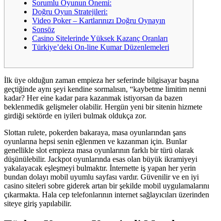
Sorumlu Oyunun Önemi:
Doğru Oyun Stratejileri:
Video Poker – Kartlarınızı Doğru Oynayın
Sonsöz
Casino Sitelerinde Yüksek Kazanç Oranları
Türkiye’deki On-line Kumar Düzenlemeleri
İlk üye olduğun zaman empieza her seferinde bilgisayar başına
geçtiğinde aynı şeyi kendine sormalısın, “kaybetme limitim nenni
kadar? Her eine kadar para kazanmak istiyorsan da bazen
beklenmedik gelişmeler olabilir. Hergün yeni bir sitenin hizmete
girdiği sektörde en iyileri bulmak oldukça zor.
Slottan rulete, pokerden bakaraya, masa oyunlarından şans
oyunlarına hepsi senin eğlenmen ve kazanman için. Bunlar
genellikle slot empieza masa oyunlarının farklı bir türü olarak
düşünülebilir. Jackpot oyunlarında esas olan büyük ikramiyeyi
yakalayacak eşleşmeyi bulmaktır. İnternette iş yapan her yerin
bundan dolayı mobil uyumlu sayfası vardır. Güvenilir ve en iyi
casino siteleri sobre giderek artan bir şekilde mobil uygulamalarını
çıkarmakta. Hala cep telefonlarının internet sağlayıcıları üzerinden
siteye giriş yapılabilir.