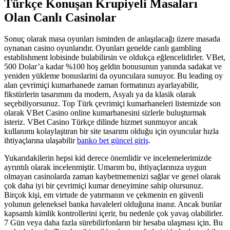
Türkçe Konuşan Krupiyeli Masaları
Olan Canlı Casinolar
Sonuç olarak masa oyunları isminden de anlaşılacağı üzere masada
oynanan casino oyunlarıdır. Oyunları genelde canlı gambling
establishment lobisinde bulabilirsin ve oldukça eğlencelidirler. VBet,
500 Dolar’a kadar %100 hoş geldin bonusunun yanında sadakat ve
yeniden yükleme bonuslarini da oyunculara sunuyor. Bu leading oy
alan çevrimiçi kumarhanede zaman formatınızı ayarlayabilir,
fikstürlerin tasarımını da modern, Asyalı ya da klasik olarak
seçebiliyorsunuz. Top Türk çevrimiçi kumarhaneleri listemizde son
olarak VBet Casino online kumarhanesini sizlerle buluşturmak
isteriz. VBet Casino Türkçe dilinde hizmet sunmuyor ancak
kullanımı kolaylaştıran bir site tasarımı olduğu için oyuncular hızla
ihtiyaçlarına ulaşabilir
banko bet güncel giriş
.
Yukarıdakilerin hepsi kid derece önemlidir ve incelemelerimizde
ayrıntılı olarak incelenmiştir. Umarım bu, ihtiyaçlarınıza uygun
olmayan casinolarda zaman kaybetmemenizi sağlar ve genel olarak
çok daha iyi bir çevrimiçi kumar deneyimine sahip olursunuz.
Birçok kişi, em virtude de yatırmanın ve çekmenin en güvenli
yolunun geleneksel banka havaleleri olduğuna inanır. Ancak bunlar
kapsamlı kimlik kontrollerini içerir, bu nedenle çok yavaş olabilirler.
7 Gün veya daha fazla sürebilirfonların bir hesaba ulaşması için. Bu