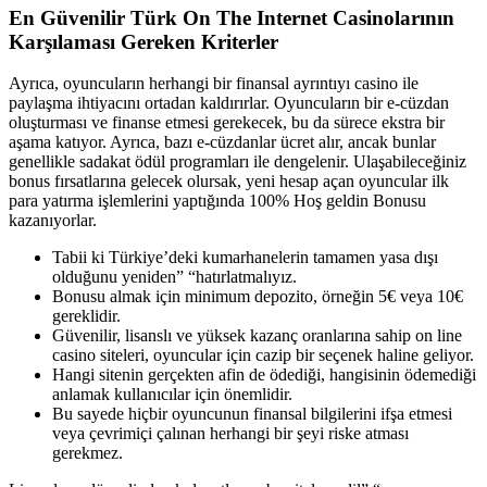
En Güvenilir Türk On The Internet Casinolarının
Karşılaması Gereken Kriterler
Ayrıca, oyuncuların herhangi bir finansal ayrıntıyı casino ile
paylaşma ihtiyacını ortadan kaldırırlar. Oyuncuların bir e-cüzdan
oluşturması ve finanse etmesi gerekecek, bu da sürece ekstra bir
aşama katıyor. Ayrıca, bazı e-cüzdanlar ücret alır, ancak bunlar
genellikle sadakat ödül programları ile dengelenir. Ulaşabileceğiniz
bonus fırsatlarına gelecek olursak, yeni hesap açan oyuncular ilk
para yatırma işlemlerini yaptığında 100% Hoş geldin Bonusu
kazanıyorlar.
Tabii ki Türkiye’deki kumarhanelerin tamamen yasa dışı
olduğunu yeniden” “hatırlatmalıyız.
Bonusu almak için minimum depozito, örneğin 5€ veya 10€
gereklidir.
Güvenilir, lisanslı ve yüksek kazanç oranlarına sahip on line
casino siteleri, oyuncular için cazip bir seçenek haline geliyor.
Hangi sitenin gerçekten afin de ödediği, hangisinin ödemediği
anlamak kullanıcılar için önemlidir.
Bu sayede hiçbir oyuncunun finansal bilgilerini ifşa etmesi
veya çevrimiçi çalınan herhangi bir şeyi riske atması
gerekmez.