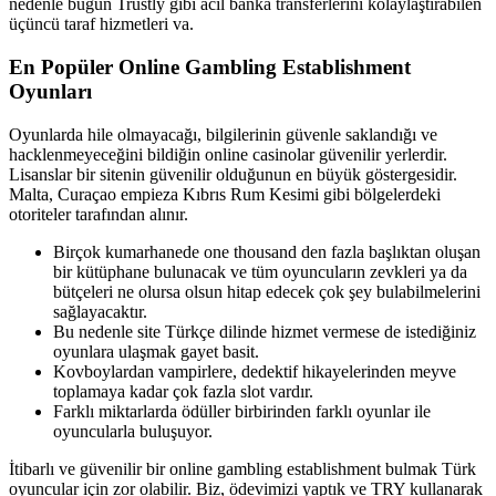
nedenle bugün Trustly gibi acil banka transferlerini kolaylaştırabilen
üçüncü taraf hizmetleri va.
En Popüler Online Gambling Establishment
Oyunları
Oyunlarda hile olmayacağı, bilgilerinin güvenle saklandığı ve
hacklenmeyeceğini bildiğin online casinolar güvenilir yerlerdir.
Lisanslar bir sitenin güvenilir olduğunun en büyük göstergesidir.
Malta, Curaçao empieza Kıbrıs Rum Kesimi gibi bölgelerdeki
otoriteler tarafından alınır.
Birçok kumarhanede one thousand den fazla başlıktan oluşan
bir kütüphane bulunacak ve tüm oyuncuların zevkleri ya da
bütçeleri ne olursa olsun hitap edecek çok şey bulabilmelerini
sağlayacaktır.
Bu nedenle site Türkçe dilinde hizmet vermese de istediğiniz
oyunlara ulaşmak gayet basit.
Kovboylardan vampirlere, dedektif hikayelerinden meyve
toplamaya kadar çok fazla slot vardır.
Farklı miktarlarda ödüller birbirinden farklı oyunlar ile
oyuncularla buluşuyor.
İtibarlı ve güvenilir bir online gambling establishment bulmak Türk
oyuncular için zor olabilir. Biz, ödevimizi yaptık ve TRY kullanarak