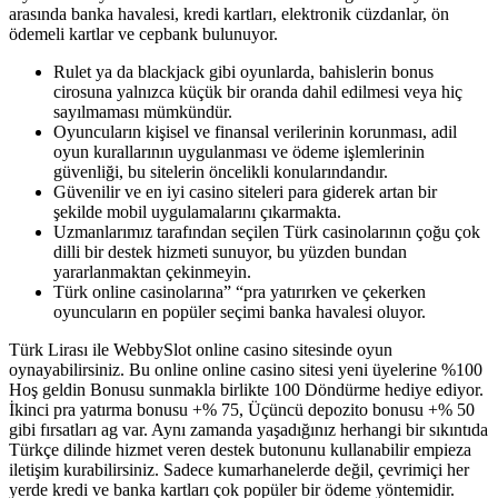
arasında banka havalesi, kredi kartları, elektronik cüzdanlar, ön
ödemeli kartlar ve cepbank bulunuyor.
Rulet ya da blackjack gibi oyunlarda, bahislerin bonus
cirosuna yalnızca küçük bir oranda dahil edilmesi veya hiç
sayılmaması mümkündür.
Oyuncuların kişisel ve finansal verilerinin korunması, adil
oyun kurallarının uygulanması ve ödeme işlemlerinin
güvenliği, bu sitelerin öncelikli konularındandır.
Güvenilir ve en iyi casino siteleri para giderek artan bir
şekilde mobil uygulamalarını çıkarmakta.
Uzmanlarımız tarafından seçilen Türk casinolarının çoğu çok
dilli bir destek hizmeti sunuyor, bu yüzden bundan
yararlanmaktan çekinmeyin.
Türk online casinolarına” “pra yatırırken ve çekerken
oyuncuların en popüler seçimi banka havalesi oluyor.
Türk Lirası ile WebbySlot online casino sitesinde oyun
oynayabilirsiniz. Bu online online casino sitesi yeni üyelerine %100
Hoş geldin Bonusu sunmakla birlikte 100 Döndürme hediye ediyor.
İkinci pra yatırma bonusu +% 75, Üçüncü depozito bonusu +% 50
gibi fırsatları ag var. Aynı zamanda yaşadığınız herhangi bir sıkıntıda
Türkçe dilinde hizmet veren destek butonunu kullanabilir empieza
iletişim kurabilirsiniz. Sadece kumarhanelerde değil, çevrimiçi her
yerde kredi ve banka kartları çok popüler bir ödeme yöntemidir.