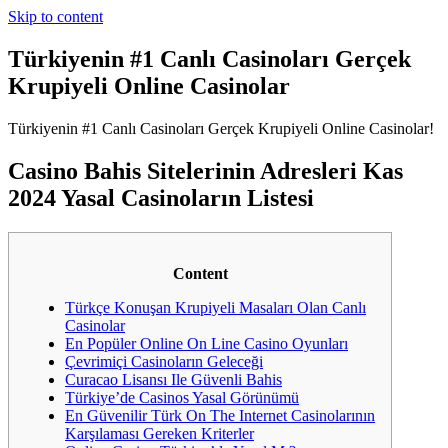
Skip to content
Türkiyenin #1 Canlı Casinoları Gerçek
Krupiyeli Online Casinolar
Türkiyenin #1 Canlı Casinoları Gerçek Krupiyeli Online Casinolar!
Casino Bahis Sitelerinin Adresleri Kas
2024 Yasal Casinoların Listesi ️
Content
Türkçe Konuşan Krupiyeli Masaları Olan Canlı
Casinolar
En Popüler Online On Line Casino Oyunları
Çevrimiçi Casinoların Geleceği
Curacao Lisansı Ile Güvenli Bahis
Türkiye’de Casinos Yasal Görünümü
En Güvenilir Türk On The Internet Casinolarının
Karşılaması Gereken Kriterler