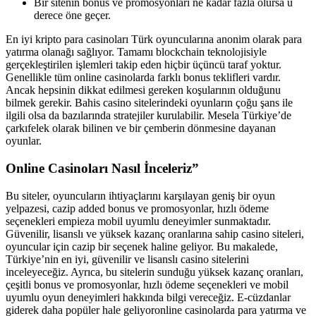
Bir sitenin bonus ve promosyonları ne kadar fazla olursa u
derece öne geçer.
En iyi kripto para casinoları Türk oyuncularına anonim olarak para
yatırma olanağı sağlıyor. Tamamı blockchain teknolojisiyle
gerçekleştirilen işlemleri takip eden hiçbir üçüncü taraf yoktur.
Genellikle tüm online casinolarda farklı bonus teklifleri vardır.
Ancak hepsinin dikkat edilmesi gereken koşularının olduğunu
bilmek gerekir. Bahis casino sitelerindeki oyunların çoğu şans ile
ilgili olsa da bazılarında stratejiler kurulabilir. Mesela Türkiye’de
çarkıfelek olarak bilinen ve bir çemberin dönmesine dayanan
oyunlar.
Online Casinoları Nasıl İnceleriz”
Bu siteler, oyuncuların ihtiyaçlarını karşılayan geniş bir oyun
yelpazesi, cazip added bonus ve promosyonlar, hızlı ödeme
seçenekleri empieza mobil uyumlu deneyimler sunmaktadır.
Güvenilir, lisanslı ve yüksek kazanç oranlarına sahip casino siteleri,
oyuncular için cazip bir seçenek haline geliyor. Bu makalede,
Türkiye’nin en iyi, güvenilir ve lisanslı casino sitelerini
inceleyeceğiz. Ayrıca, bu sitelerin sunduğu yüksek kazanç oranları,
çeşitli bonus ve promosyonlar, hızlı ödeme seçenekleri ve mobil
uyumlu oyun deneyimleri hakkında bilgi vereceğiz. E-cüzdanlar
giderek daha popüler hale geliyoronline casinolarda para yatırma ve