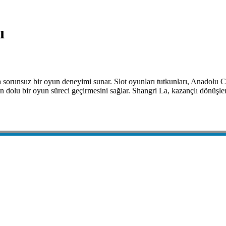
ı
a sorunsuz bir oyun deneyimi sunar. Slot oyunları tutkunları, Anadolu
an dolu bir oyun süreci geçirmesini sağlar. Shangri La, kazançlı dönüşler