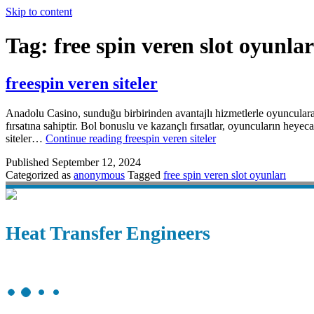
Skip to content
Tag:
free spin veren slot oyunlar
freespin veren siteler
Anadolu Casino, sunduğu birbirinden avantajlı hizmetlerle oyuncular
fırsatına sahiptir. Bol bonuslu ve kazançlı fırsatlar, oyuncuların heyec
siteler…
Continue reading
freespin veren siteler
Published
September 12, 2024
Categorized as
anonymous
Tagged
free spin veren slot oyunları
Heat Transfer Engineers