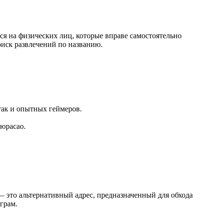
я на физических лиц, которые вправе самостоятельно
оиск развлечений по названию.
так и опытных геймеров.
Кюрасао.
— это альтернативный адрес, предназначенный для обхода
грам.