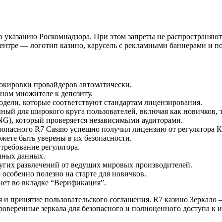
указанию Роскомнадзора. При этом запреты не распространяютс
ентре — логотип казино, карусель с рекламными баннерами и п
локировки провайдеров автоматически.
ном множителе к депозиту.
одели, которые соответствуют стандартам лицензирования.
ный для широкого круга пользователей, включая как новичков, 
NG), который проверяется независимыми аудиторами.
зопасного R7 Casino успешно получил лицензию от регулятора 
жете быть уверены в их безопасности.
требование регулятора.
ичных данных.
ругих развлечений от ведущих мировых производителей.
особенно полезно на старте для новичков.
ет во вкладке “Верификация”.
 и принятие пользовательского соглашения. R7 казино Зеркало 
оверенные зеркала для безопасного и полноценного доступа к и