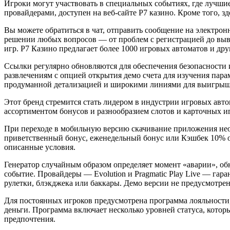
Игроки могут участвовать в специальных событиях, где лучши
провайдерами, доступен на веб-сайте Р7 казино. Кроме того, 
Вы можете обратиться в чат, отправить сообщение на электрон
решении любых вопросов — от проблем с регистрацией до выв
игр. Р7 Казино предлагает более 1000 игровых автоматов и др
Ссылки регулярно обновляются для обеспечения безопасности и
развлечениям с опцией открытия демо счета для изучения пара
продуманной детализацией и широкими линиями для выигрыше
Этот бренд стремится стать лидером в индустрии игровых авт
ассортиментом бонусов и разнообразием слотов и карточных и
При переходе в мобильную версию скачивание приложения необ
приветственный бонус, еженедельный бонус или Кэшбек 10% от
описанные условия.
Генератор случайным образом определяет момент «аварии», об
событие. Провайдеры — Evolution и Pragmatic Play Live — гар
рулетки, блэкджека или баккары. Демо версии не предусмотрены
Для постоянных игроков предусмотрена программа лояльности,
деньги. Программа включает несколько уровней статуса, кото
предпочтения.