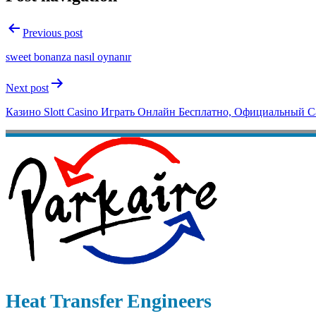
Previous post
sweet bonanza nasıl oynanır
Next post
Казино Slott Casino Играть Онлайн Бесплатно, Официальный С
Heat Transfer Engineers