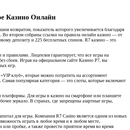
ое Казино Онлайн
шим возвратом, показатель которого увеличивается благодаря
а. Во втором собраны ссылки на правила онлайн казино — от
ому депозиту и 225 бесплатных спинов. R7 казино – это
 и правилами. Лицензия гарантирует, что все игры на
ез сбоев. Играя на официальном сайте Казино Р7, вы
ных игр.
«VIP клуб», вторые можно потратить на ассортимент
. Самая популярная категория — это слоты, которые включают
ми платформы. Для игры в казино на смартфоне или планшете
бочее зеркало. В странах, где запрещены азартные игры,
капитал для игры. Компания R7 Casino является одним из новых
зможность играть в любое время и в любом месте,
и или пробке, а также провести приятное время во время