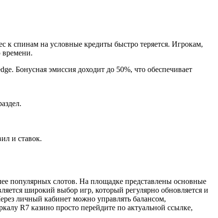
ес к спинам на условные кредиты быстро теряется. Игрокам,
 времени.
dge. Бонусная эмиссия доходит до 50%, что обеспечивает
аздел.
ил и ставок.
олее популярных слотов. На площадке представлены основные
вляется широкий выбор игр, который регулярно обновляется и
 Через личный кабинет можно управлять балансом,
ркалу R7 казино просто перейдите по актуальной ссылке,