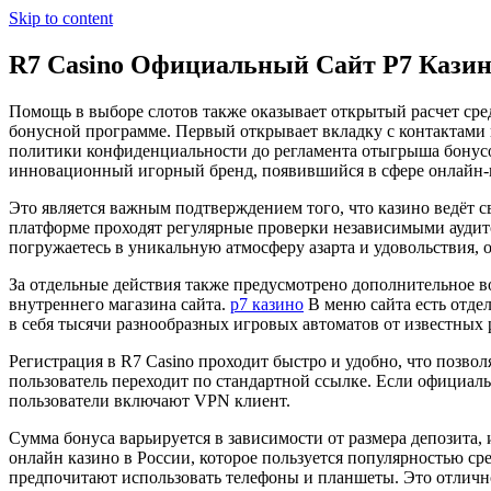
Skip to content
R7 Casino Официальный Сайт Р7 Казин
Помощь в выборе слотов также оказывает открытый расчет сред
бонусной программе. Первый открывает вкладку с контактами 
политики конфиденциальности до регламента отыгрыша бонусов
инновационный игорный бренд, появившийся в сфере онлайн-к
Это является важным подтверждением того, что казино ведёт с
платформе проходят регулярные проверки независимыми аудито
погружаетесь в уникальную атмосферу азарта и удовольствия, 
За отдельные действия также предусмотрено дополнительное в
внутреннего магазина сайта.
р7 казино
В меню сайта есть отде
в себя тысячи разнообразных игровых автоматов от известных 
Регистрация в R7 Casino проходит быстро и удобно, что позво
пользователь переходит по стандартной ссылке. Если официальн
пользователи включают VPN клиент.
Сумма бонуса варьируется в зависимости от размера депозита,
онлайн казино в России, которое пользуется популярностью с
предпочитают использовать телефоны и планшеты. Это отличное