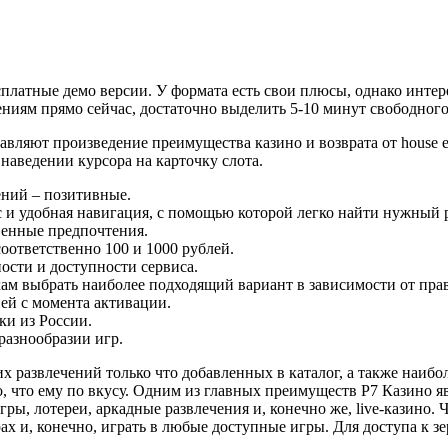
платные демо версии. У формата есть свои плюсы, однако интер
иям прямо сейчас, достаточно выделить 5-10 минут свободного
авляют произведение преимущества казино и возврата от house e
наведении курсора на карточку слота.
ений – позитивные.
 и удобная навигация, с помощью которой легко найти нужный р
венные предпочтения.
оответственно 100 и 1000 рублей.
ости и доступности сервиса.
кам выбрать наиболее подходящий вариант в зависимости от прав
ей с момента активации.
ки из России.
разнообразии игр.
х развлечений только что добавленных в каталог, а также наиб
, что ему по вкусу. Одним из главных преимуществ Р7 Казино я
ры, лотереи, аркадные развлечения и, конечно же, live-казино.
ах и, конечно, играть в любые доступные игры. Для доступа к зе