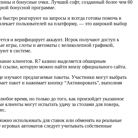
спины и бонусные очки. Лучший софт, созданный более чем 60
одной бонусной программе.
 быстро реагируют на запросы и всегда готовы помочь в
лекает пользователей на платформу, — это широкий выбор
уется и верифицирует аккаунт. Игрок получают доступ к
ые игры, слоты и автоматы с великолепной графикой,
уют в системе.
ивание клиентов. R7 казино выделяется обширным
й ссылке, которую можно найти внизу официального сайта.
де изучают предлагаемые пакеты. Участники могут выбрать
рает пакет и нажимает кнопку “Активировать”, выполняя
бое время, но только до того, как произойдет указанное
е клиенты могут испытать удачу за столами для покера,
нс.
ожно использовать для ставок или обменять на реальные
е игровых автоматов следует учитывать собственные