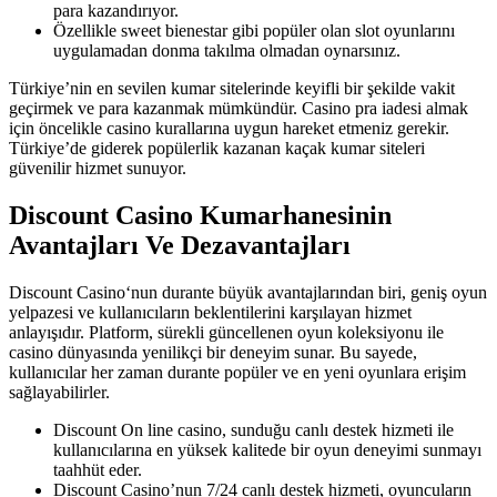
para kazandırıyor.
Özellikle sweet bienestar gibi popüler olan slot oyunlarını
uygulamadan donma takılma olmadan oynarsınız.
Türkiye’nin en sevilen kumar sitelerinde keyifli bir şekilde vakit
geçirmek ve para kazanmak mümkündür. Casino pra iadesi almak
için öncelikle casino kurallarına uygun hareket etmeniz gerekir.
Türkiye’de giderek popülerlik kazanan kaçak kumar siteleri
güvenilir hizmet sunuyor.
Discount Casino Kumarhanesinin
Avantajları Ve Dezavantajları
Discount Casino‘nun durante büyük avantajlarından biri, geniş oyun
yelpazesi ve kullanıcıların beklentilerini karşılayan hizmet
anlayışıdır. Platform, sürekli güncellenen oyun koleksiyonu ile
casino dünyasında yenilikçi bir deneyim sunar. Bu sayede,
kullanıcılar her zaman durante popüler ve en yeni oyunlara erişim
sağlayabilirler.
Discount On line casino, sunduğu canlı destek hizmeti ile
kullanıcılarına en yüksek kalitede bir oyun deneyimi sunmayı
taahhüt eder.
Discount Casino’nun 7/24 canlı destek hizmeti, oyuncuların