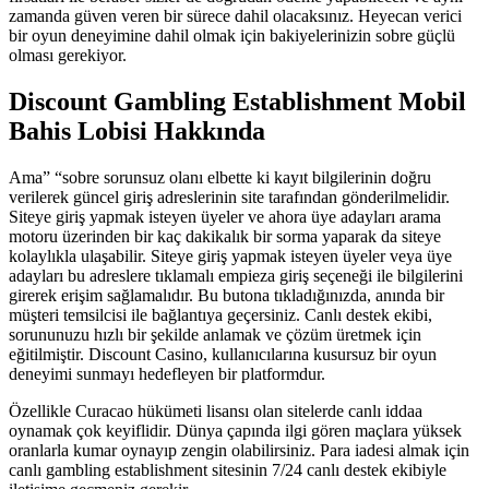
zamanda güven veren bir sürece dahil olacaksınız. Heyecan verici
bir oyun deneyimine dahil olmak için bakiyelerinizin sobre güçlü
olması gerekiyor.
Discount Gambling Establishment Mobil
Bahis Lobisi Hakkında
Ama” “sobre sorunsuz olanı elbette ki kayıt bilgilerinin doğru
verilerek güncel giriş adreslerinin site tarafından gönderilmelidir.
Siteye giriş yapmak isteyen üyeler ve ahora üye adayları arama
motoru üzerinden bir kaç dakikalık bir sorma yaparak da siteye
kolaylıkla ulaşabilir. Siteye giriş yapmak isteyen üyeler veya üye
adayları bu adreslere tıklamalı empieza giriş seçeneği ile bilgilerini
girerek erişim sağlamalıdır. Bu butona tıkladığınızda, anında bir
müşteri temsilcisi ile bağlantıya geçersiniz. Canlı destek ekibi,
sorununuzu hızlı bir şekilde anlamak ve çözüm üretmek için
eğitilmiştir. Discount Casino, kullanıcılarına kusursuz bir oyun
deneyimi sunmayı hedefleyen bir platformdur.
Özellikle Curacao hükümeti lisansı olan sitelerde canlı iddaa
oynamak çok keyiflidir. Dünya çapında ilgi gören maçlara yüksek
oranlarla kumar oynayıp zengin olabilirsiniz. Para iadesi almak için
canlı gambling establishment sitesinin 7/24 canlı destek ekibiyle