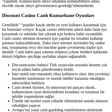
“yapabilir. Kullanıcıların siteye rahatlıkla kullanabilmesi adına
öncelik olarak siteye güvenmemesi gerektiği bilinmektedir.
Discount Casino Canlı Kumarhane Oyunları
Genellikle” “popüler kaçak siteler en yeni kullanıcı kazanmak için
bu bonusları veriyor. Kaçak casino sitelerinin adresi daha fazla üye
kazanmak ve sektörde öne çıkmak için bedava bahis oynatabilir.
Canlı casino sitesinin denemesi için yapılan bu fırsatları kullanıp
paranızı katlayabilirsiniz. Daha önce internet üzerinden hiç online
maç oynamamış veya slot machine game çevirmemiş kişiler için
idealdir. Canlı bahis para yatırma empieza çekme limitleri hakkında
detaylı bilgilere spicilège sayfadan ulaşım sağlanabilir.
Discountcasino bahisci Türk oyuncular arasında durante çok
tercih edilen bahis şirketlerinden biridir.
İster mobil ister masaüstü cihaz kullanıyor olun, tüm çevrimiçi
hizmetler katılımınızı ve önemli ödüller kazanma olasılığını
sabırsızlıkla bekliyor.
Canlı destek hizmeti, bu misyonun bir parçası olarak,
kullanıcıların oyun deneyimlerini kesintisiz ve sorunsuz bir
şekilde yaşamalarını sağlar.
Üstelik site üyeleri uzun yıllardır ödemelerini anında almanın
rahatlığını yaşıyor.
Avrupa’nın yasal canlı gambling establishment sitelerinde