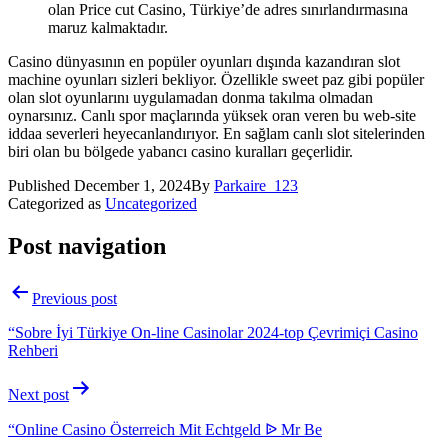
olan Price cut Casino, Türkiye’de adres sınırlandırmasına
maruz kalmaktadır.
Casino dünyasının en popüler oyunları dışında kazandıran slot
machine oyunları sizleri bekliyor. Özellikle sweet paz gibi popüler
olan slot oyunlarını uygulamadan donma takılma olmadan
oynarsınız. Canlı spor maçlarında yüksek oran veren bu web-site
iddaa severleri heyecanlandırıyor. En sağlam canlı slot sitelerinden
biri olan bu bölgede yabancı casino kuralları geçerlidir.
Published
December 1, 2024
By
Parkaire_123
Categorized as
Uncategorized
Post navigation
Previous post
“Sobre İyi Türkiye On-line Casinolar 2024-top Çevrimiçi Casino
Rehberi
Next post
“Online Casino Österreich Mit Echtgeld ᐉ Mr Be