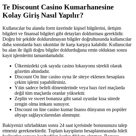
Te Discount Casino Kumarhanesine
Kolay Giriş Nasıl Yapılır?
Kullanıcılar bu alanda form üzerinde kişisel bilgilerini, iletişim
bilgileri ve finansal bilgileri gibi detayları doldurması gereklidir.
Doğru bir şekilde doldurulmayan bilgiler doğrultusunda kullanıcılar
daha sonralarda bazı sıkıntılar ile karşı karşıya kalabilir. Kullanıcılar
bu alan ile ilgili doğru bilgiler doldurduğuna emin olduktan sonra
kayıt işlemlerini tamamlamalıdır.
Ülkemizdeki çok sayıda casino lokasyonu sürekli olarak
gözetim altındadır.
Discount On line casino oyna ile siteye eklenen hesaplara
çekim işlemi yapabilirsiniz.
Yılın sadece belirli dönemlerinde veya bazı özel maçlarda
değil tüm maçlarda oranlar yüksektir.
Zeplin ve sweet bonanza gibi sanal oyunlar kısa sürede
zengin olma imkanı sunuyor.
Discount on line casino kumar lisansı dünyanın en popüler
altyapı sağlayıcılarından alınmıştır.
Bakiyenizi sıfırladıktan sonra 24 saat içerisinde bonusunuzu talep
etmeniz gerekmektedir. Toplam kayıpların hesaplanmasında hileli