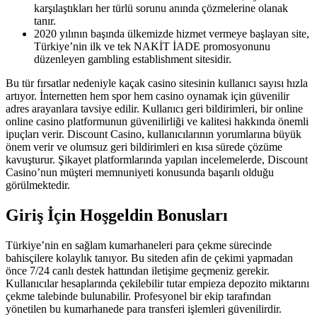
karşılaştıkları her türlü sorunu anında çözmelerine olanak
tanır.
2020 yılının başında ülkemizde hizmet vermeye başlayan site,
Türkiye’nin ilk ve tek NAKİT İADE promosyonunu
düzenleyen gambling establishment sitesidir.
Bu tür fırsatlar nedeniyle kaçak casino sitesinin kullanıcı sayısı hızla
artıyor. İnternetten hem spor hem casino oynamak için güvenilir
adres arayanlara tavsiye edilir. Kullanıcı geri bildirimleri, bir online
online casino platformunun güvenilirliği ve kalitesi hakkında önemli
ipuçları verir. Discount Casino, kullanıcılarının yorumlarına büyük
önem verir ve olumsuz geri bildirimleri en kısa sürede çözüme
kavuşturur. Şikayet platformlarında yapılan incelemelerde, Discount
Casino’nun müşteri memnuniyeti konusunda başarılı olduğu
görülmektedir.
Giriş İçin Hoşgeldin Bonusları
Türkiye’nin en sağlam kumarhaneleri para çekme sürecinde
bahisçilere kolaylık tanıyor. Bu siteden afin de çekimi yapmadan
önce 7/24 canlı destek hattından iletişime geçmeniz gerekir.
Kullanıcılar hesaplarında çekilebilir tutar empieza depozito miktarını
çekme talebinde bulunabilir. Profesyonel bir ekip tarafından
yönetilen bu kumarhanede para transferi işlemleri güvenilirdir.