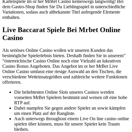
Kartenspiele im or her MrBet Casino keineswegs langweilig! Bei
dem Gastro-Shop finden Sie Du Lieblingsspiel in unterschiedliche
Variationen, sodass auch altbekannte Titel aufregende Elemente
enthalten.
Live Baccarat Spiele Bei Mrbet Online
Casino
Als seriöses Online Casino wollen wir unseren Kunden das
bestmögliche Spielerlebnis bieten. Deshalb finden Sie in unserem”
“österreichische Casino Online noch eine Vielzahl an lukrativen
Casino Bonus Angeboten. Das Angebot im or her MrBet Live
Online Casino umfasst eine riesige Auswahl an den Tischen, die
verschiedene Wetteinsatzgrößen und zahlreiche weitere Funktionen
offerieren.
Die beliebtesten Online Slots unseres Casinos werden
vonseiten MrBet Spielern bestimmt und weisen oft eine hohe
RTP auf.
Dabei stampfen Sie gegen andere Spieler an sowie kämpfen
um einen Platz auf der Rangliste.
Auch unterwegs throughout einem Live On line casino online
spielen über können, muss für unsere Spieler kein Traum
bleiben.