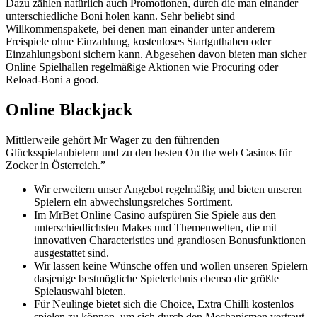
Dazu zählen natürlich auch Promotionen, durch die man einander
unterschiedliche Boni holen kann. Sehr beliebt sind
Willkommenspakete, bei denen man einander unter anderem
Freispiele ohne Einzahlung, kostenloses Startguthaben oder
Einzahlungsboni sichern kann. Abgesehen davon bieten man sicher
Online Spielhallen regelmäßige Aktionen wie Procuring oder
Reload-Boni a good.
Online Blackjack
Mittlerweile gehört Mr Wager zu den führenden
Glücksspielanbietern und zu den besten On the web Casinos für
Zocker in Österreich.”
Wir erweitern unser Angebot regelmäßig und bieten unseren
Spielern ein abwechslungsreiches Sortiment.
Im MrBet Online Casino aufspüren Sie Spiele aus den
unterschiedlichsten Makes und Themenwelten, die mit
innovativen Characteristics und grandiosen Bonusfunktionen
ausgestattet sind.
Wir lassen keine Wünsche offen und wollen unseren Spielern
dasjenige bestmögliche Spielerlebnis ebenso die größte
Spielauswahl bieten.
Für Neulinge bietet sich die Choice, Extra Chilli kostenlos
spielen zu können, um sich durch den Mechanismen vertraut