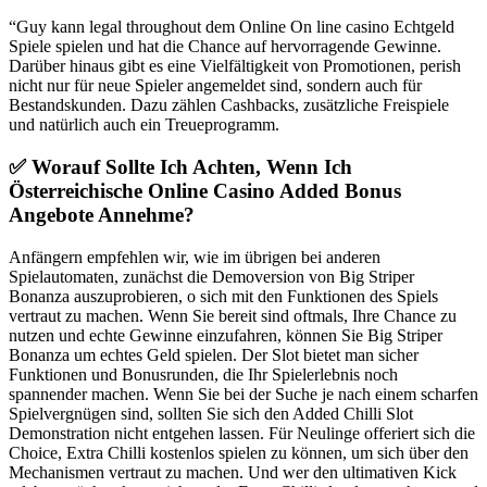
“Guy kann legal throughout dem Online On line casino Echtgeld
Spiele spielen und hat die Chance auf hervorragende Gewinne.
Darüber hinaus gibt es eine Vielfältigkeit von Promotionen, perish
nicht nur für neue Spieler angemeldet sind, sondern auch für
Bestandskunden. Dazu zählen Cashbacks, zusätzliche Freispiele
und natürlich auch ein Treueprogramm.
✅ Worauf Sollte Ich Achten, Wenn Ich
Österreichische Online Casino Added Bonus
Angebote Annehme?
Anfängern empfehlen wir, wie im übrigen bei anderen
Spielautomaten, zunächst die Demoversion von Big Striper
Bonanza auszuprobieren, o sich mit den Funktionen des Spiels
vertraut zu machen. Wenn Sie bereit sind oftmals, Ihre Chance zu
nutzen und echte Gewinne einzufahren, können Sie Big Striper
Bonanza um echtes Geld spielen. Der Slot bietet man sicher
Funktionen und Bonusrunden, die Ihr Spielerlebnis noch
spannender machen. Wenn Sie bei der Suche je nach einem scharfen
Spielvergnügen sind, sollten Sie sich den Added Chilli Slot
Demonstration nicht entgehen lassen. Für Neulinge offeriert sich die
Choice, Extra Chilli kostenlos spielen zu können, um sich über den
Mechanismen vertraut zu machen. Und wer den ultimativen Kick