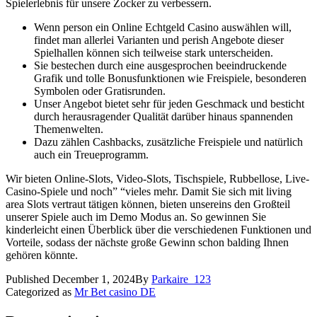
Spielerlebnis für unsere Zocker zu verbessern.
Wenn person ein Online Echtgeld Casino auswählen will,
findet man allerlei Varianten und perish Angebote dieser
Spielhallen können sich teilweise stark unterscheiden.
Sie bestechen durch eine ausgesprochen beeindruckende
Grafik und tolle Bonusfunktionen wie Freispiele, besonderen
Symbolen oder Gratisrunden.
Unser Angebot bietet sehr für jeden Geschmack und besticht
durch herausragender Qualität darüber hinaus spannenden
Themenwelten.
Dazu zählen Cashbacks, zusätzliche Freispiele und natürlich
auch ein Treueprogramm.
Wir bieten Online-Slots, Video-Slots, Tischspiele, Rubbellose, Live-
Casino-Spiele und noch” “vieles mehr. Damit Sie sich mit living
area Slots vertraut tätigen können, bieten unsereins den Großteil
unserer Spiele auch im Demo Modus an. So gewinnen Sie
kinderleicht einen Überblick über die verschiedenen Funktionen und
Vorteile, sodass der nächste große Gewinn schon balding Ihnen
gehören könnte.
Published
December 1, 2024
By
Parkaire_123
Categorized as
Mr Bet casino DE