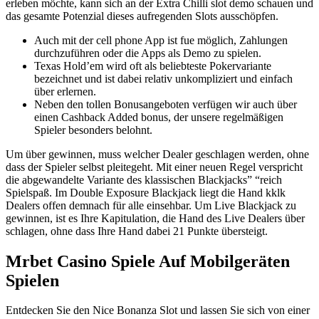
erleben möchte, kann sich an der Extra Chilli slot demo schauen und
das gesamte Potenzial dieses aufregenden Slots ausschöpfen.
Auch mit der cell phone App ist fue möglich, Zahlungen
durchzuführen oder die Apps als Demo zu spielen.
Texas Hold’em wird oft als beliebteste Pokervariante
bezeichnet und ist dabei relativ unkompliziert und einfach
über erlernen.
Neben den tollen Bonusangeboten verfügen wir auch über
einen Cashback Added bonus, der unsere regelmäßigen
Spieler besonders belohnt.
Um über gewinnen, muss welcher Dealer geschlagen werden, ohne
dass der Spieler selbst pleitegeht. Mit einer neuen Regel verspricht
die abgewandelte Variante des klassischen Blackjacks” “reich
Spielspaß. Im Double Exposure Blackjack liegt die Hand kklk
Dealers offen demnach für alle einsehbar. Um Live Blackjack zu
gewinnen, ist es Ihre Kapitulation, die Hand des Live Dealers über
schlagen, ohne dass Ihre Hand dabei 21 Punkte übersteigt.
Mrbet Casino Spiele Auf Mobilgeräten
Spielen
Entdecken Sie den Nice Bonanza Slot und lassen Sie sich von einer