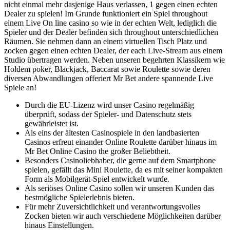
nicht einmal mehr dasjenige Haus verlassen, 1 gegen einen echten
Dealer zu spielen! Im Grunde funktioniert ein Spiel throughout
einem Live On line casino so wie in der echten Welt, lediglich die
Spieler und der Dealer befinden sich throughout unterschiedlichen
Räumen. Sie nehmen dann an einem virtuellen Tisch Platz und
zocken gegen einen echten Dealer, der each Live-Stream aus einem
Studio übertragen werden. Neben unseren begehrten Klassikern wie
Holdem poker, Blackjack, Baccarat sowie Roulette sowie deren
diversen Abwandlungen offeriert Mr Bet andere spannende Live
Spiele an!
Durch die EU-Lizenz wird unser Casino regelmäßig
überprüft, sodass der Spieler- und Datenschutz stets
gewährleistet ist.
Als eins der ältesten Casinospiele in den landbasierten
Casinos erfreut einander Online Roulette darüber hinaus im
Mr Bet Online Casino the großer Beliebtheit.
Besonders Casinoliebhaber, die gerne auf dem Smartphone
spielen, gefällt das Mini Roulette, da es mit seiner kompakten
Form als Mobilgerät-Spiel entwickelt wurde.
Als seriöses Online Casino sollen wir unseren Kunden das
bestmögliche Spielerlebnis bieten.
Für mehr Zuversichtlichkeit und verantwortungsvolles
Zocken bieten wir auch verschiedene Möglichkeiten darüber
hinaus Einstellungen.