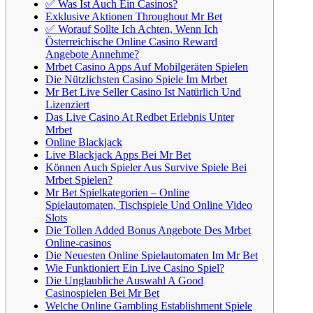
✅ Was Ist Auch Ein Casinos?
Exklusive Aktionen Throughout Mr Bet
✅ Worauf Sollte Ich Achten, Wenn Ich
Österreichische Online Casino Reward
Angebote Annehme?
Mrbet Casino Apps Auf Mobilgeräten Spielen
Die Nützlichsten Casino Spiele Im Mrbet
Mr Bet Live Seller Casino Ist Natürlich Und
Lizenziert
Das Live Casino At Redbet Erlebnis Unter
Mrbet
Online Blackjack
Live Blackjack Apps Bei Mr Bet
Können Auch Spieler Aus Survive Spiele Bei
Mrbet Spielen?
Mr Bet Spielkategorien – Online
Spielautomaten, Tischspiele Und Online Video
Slots
Die Tollen Added Bonus Angebote Des Mrbet
Online-casinos
Die Neuesten Online Spielautomaten Im Mr Bet
Wie Funktioniert Ein Live Casino Spiel?
Die Unglaubliche Auswahl A Good
Casinospielen Bei Mr Bet
Welche Online Gambling Establishment Spiele