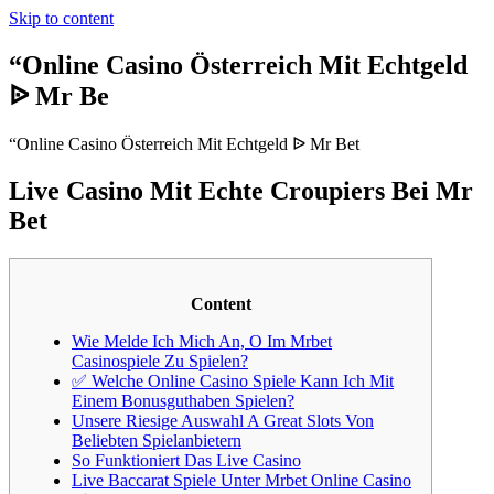
Skip to content
“Online Casino Österreich Mit Echtgeld
ᐉ Mr Be
“Online Casino Österreich Mit Echtgeld ᐉ Mr Bet
Live Casino Mit Echte Croupiers Bei Mr
Bet
Content
Wie Melde Ich Mich An, O Im Mrbet
Casinospiele Zu Spielen?
✅ Welche Online Casino Spiele Kann Ich Mit
Einem Bonusguthaben Spielen?
Unsere Riesige Auswahl A Great Slots Von
Beliebten Spielanbietern
So Funktioniert Das Live Casino
Live Baccarat Spiele Unter Mrbet Online Casino