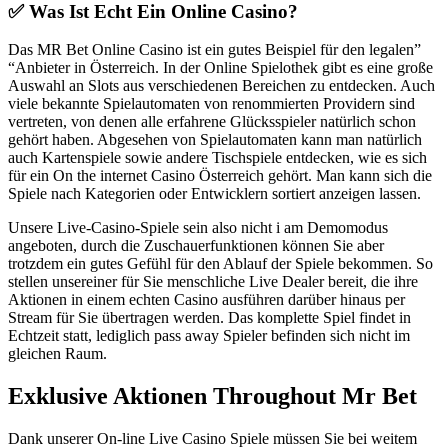
✅ Was Ist Echt Ein Online Casino?
Das MR Bet Online Casino ist ein gutes Beispiel für den legalen”
“Anbieter in Österreich. In der Online Spielothek gibt es eine große
Auswahl an Slots aus verschiedenen Bereichen zu entdecken. Auch
viele bekannte Spielautomaten von renommierten Providern sind
vertreten, von denen alle erfahrene Glücksspieler natürlich schon
gehört haben. Abgesehen von Spielautomaten kann man natürlich
auch Kartenspiele sowie andere Tischspiele entdecken, wie es sich
für ein On the internet Casino Österreich gehört. Man kann sich die
Spiele nach Kategorien oder Entwicklern sortiert anzeigen lassen.
Unsere Live-Casino-Spiele sein also nicht i am Demomodus
angeboten, durch die Zuschauerfunktionen können Sie aber
trotzdem ein gutes Gefühl für den Ablauf der Spiele bekommen. So
stellen unsereiner für Sie menschliche Live Dealer bereit, die ihre
Aktionen in einem echten Casino ausführen darüber hinaus per
Stream für Sie übertragen werden. Das komplette Spiel findet in
Echtzeit statt, lediglich pass away Spieler befinden sich nicht im
gleichen Raum.
Exklusive Aktionen Throughout Mr Bet
Dank unserer On-line Live Casino Spiele müssen Sie bei weitem