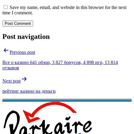
Save my name, email, and website in this browser for the next
time I comment.
Post navigation
Previous post
Все о казино 641 обзор, 3 827 бонусов, 4 898 игр, 13 814
отзывов
Next post
рейтинг казино на деньги