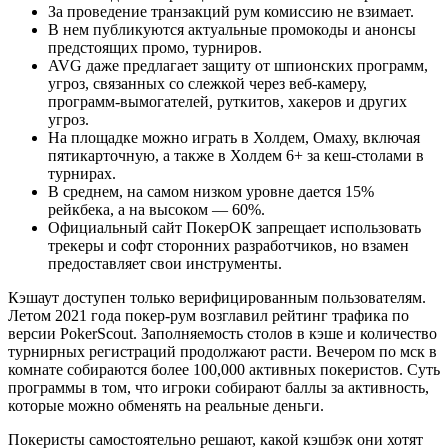
За проведение транзакций рум комиссию не взимает.
В нем публикуются актуальные промокоды и анонсы
предстоящих промо, турниров.
AVG даже предлагает защиту от шпионских программ,
угроз, связанных со слежкой через веб-камеру,
программ-вымогателей, руткитов, хакеров и других
угроз.
На площадке можно играть в Холдем, Омаху, включая
пятикарточную, а также в Холдем 6+ за кеш-столами в
турнирах.
В среднем, на самом низком уровне дается 15%
рейкбека, а на высоком — 60%.
Официальный сайт ПокерОК запрещает использовать
трекеры и софт сторонних разработчиков, но взамен
предоставляет свои инструменты.
Кэшаут доступен только верифицированным пользователям.
Летом 2021 года покер-рум возглавил рейтинг трафика по
версии PokerScout. Заполняемость столов в кэше и количество
турнирных регистраций продолжают расти. Вечером по мск в
комнате собираются более 100,000 активных покеристов. Суть
программы в том, что игроки собирают баллы за активность,
которые можно обменять на реальные деньги.
Покеристы самостоятельно решают, какой кэшбэк они хотят