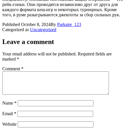
рейк-гонки. Они проводятся независимо друг от друга для
каждого формата кеш-игр и некоторых турнирных. Кроме
того, в руме разыгрываются джекпоты за сбор сильных рук.
Published
October 8, 2024
By
Parkaire_123
Categorized as
Uncategorized
Leave a comment
Your email address will not be published.
Required fields are
marked
*
Comment
*
Name
*
Email
*
Website