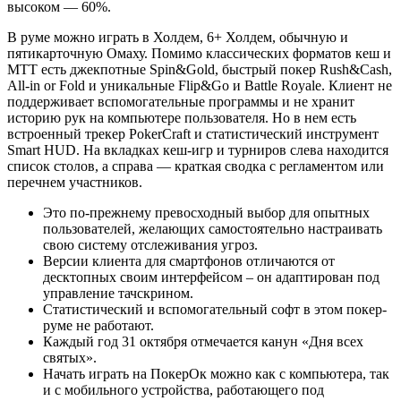
высоком — 60%.
В руме можно играть в Холдем, 6+ Холдем, обычную и
пятикарточную Омаху. Помимо классических форматов кеш и
MTT есть джекпотные Spin&Gold, быстрый покер Rush&Cash,
All-in or Fold и уникальные Flip&Go и Battle Royale. Клиент не
поддерживает вспомогательные программы и не хранит
историю рук на компьютере пользователя. Но в нем есть
встроенный трекер PokerCraft и статистический инструмент
Smart HUD. На вкладках кеш-игр и турниров слева находится
список столов, а справа — краткая сводка с регламентом или
перечнем участников.
Это по-прежнему превосходный выбор для опытных
пользователей, желающих самостоятельно настраивать
свою систему отслеживания угроз.
Версии клиента для смартфонов отличаются от
десктопных своим интерфейсом – он адаптирован под
управление тачскрином.
Статистический и вспомогательный софт в этом покер-
руме не работают.
Каждый год 31 октября отмечается канун «Дня всех
святых».
Начать играть на ПокерОк можно как с компьютера, так
и с мобильного устройства, работающего под