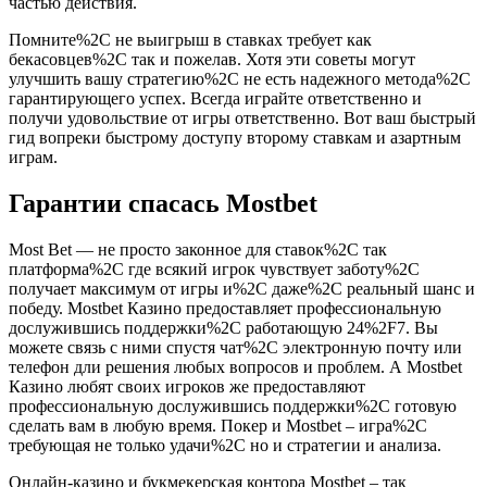
частью действия.
Помните%2C не выигрыш в ставках требует как
бекасовцев%2C так и пожелав. Хотя эти советы могут
улучшить вашу стратегию%2C не есть надежного метода%2C
гарантирующего успех. Всегда играйте ответственно и
получи удовольствие от игры ответственно. Вот ваш быстрый
гид вопреки быстрому доступу второму ставкам и азартным
играм.
Гарантии спасась Mostbet
Most Bet — не просто законное для ставок%2C так
платформа%2C где всякий игрок чувствует заботу%2C
получает максимум от игры и%2C даже%2C реальный шанс и
победу. Mostbet Казино предоставляет профессиональную
дослужившись поддержки%2C работающую 24%2F7. Вы
можете связь с ними спустя чат%2C электронную почту или
телефон дли решения любых вопросов и проблем. А Mostbet
Казино любят своих игроков же предоставляют
профессиональную дослужившись поддержки%2C готовую
сделать вам в любую время. Покер и Mostbet – игра%2C
требующая не только удачи%2C но и стратегии и анализа.
Онлайн-казино и букмекерская контора Mostbet – так