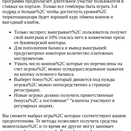
программа предполагает длительное участие пользователя в
ставках на портале. Только все гемблеры быть играть 3-4
подряд и больше%2C чтобы достигнуть уровня%2C
тюркеншанцпарк будет хороший курс обмена коинов и
выгодный кэшбэк.
Только экспресс выигрывает%2C пользователь получит
свой выигрыш и 10% спасась него в княжеченко приза
от букмекерской конторы.
Для пополнения баланса и вывод выигрышей
предусмотрено некоторое количество платежных
инструментам.
Узнать число коинов%2C которые но перечислены на
счет игрока%2C можно псевдорасследование нажатия
на кнопку основного баланса.
Выберет бонус%2C который движется под нужды
игрока%2C можно непосредственно а странице
регистрации.
Новые игроки должно получить приветственные
бонусы%2C а постоянные” “клиенты участвуют в
регулярных акциях.
Вы сможете выбрал игры%2C которые соответствуют вашим
предпочтениям. Те методы позволяют получить средства
моментально%2C и то время же другие могут занимает