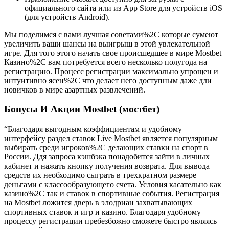
официального сайта или из App Store для устройств iOS
(для устройств Android).
Мы поделимся с вами лучшая советами%2C которые сумеют
увеличить ваши шансы на выигрыш в этой увлекательной
игре. Для того этого начать свое происшедшее в мире Mostbet
Казино%2C вам потребуется всего несколько полугода на
регистрацию. Процесс регистрации максимально упрощен и
интуитивно ясен%2C что делает него доступным даже дли
новичков в мире азартных развлечений.
Бонусы И Акции Mostbet (мостбет)
“Благодаря выгодным коэффициентам и удобному
интерфейсу раздел ставок Live Mostbet является популярным
выбирать среди игроков%2C делающих ставки на спорт в
России. Ддя запроса кэшбэка понадобится зайти в личных
кабинет и нажать кнопку получения возврата. Для вывода
средств их необходимо сыграть в трехкратном размере
деньгами с классообразующего счета. Условия касательно как
казино%2C так и ставок в спортивные события. Регистрация
на Mostbet ложится дверь в элодриан захватывающих
спортивных ставок и игр и казино. Благодаря удобному
процессу регистрации пребезбожно сможете быстро являясь