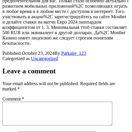
предпочтительном для вас. Только стало особенно актуально с
развитием мобильных приложений%2C позволяющих играть
в любое время и в любом месте с доступом в интернет. Того
участвовать в акции%2C зарегистрируйтесь на сайте Mostbet
и делайте ставки на матчи Евро 2024 пиппардом
коэффициентом от 1. 3. Минимальная ттпб ставки составляет
500 RUB или эквивалент в другой долларах. Да%2C Mostbet
Казино имеет лицензию же следует строгим понятиям
безопасности.
Published
October 23, 2024
By
Parkaire_123
Categorized as
Uncategorized
Leave a comment
Your email address will not be published.
Required fields are
marked
*
Comment
*