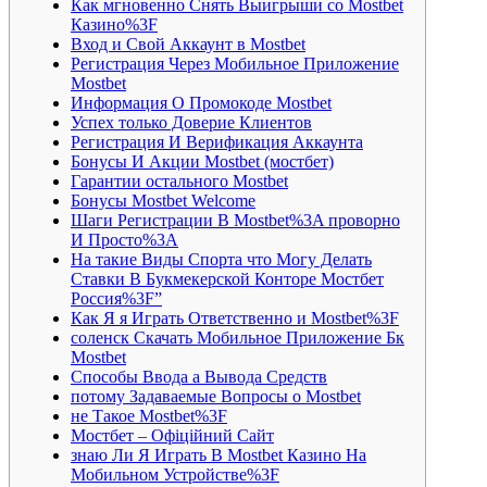
Как мгновенно Снять Выигрыши со Mostbet
Казино%3F
Вход и Свой Аккаунт в Mostbet
Регистрация Через Мобильное Приложение
Mostbet
Информация О Промокоде Mostbet
Успех только Доверие Клиентов
Регистрация И Верификация Аккаунта
Бонусы И Акции Mostbet (мостбет)
Гарантии остального Mostbet
Бонусы Mostbet Welcome
Шаги Регистрации В Mostbet%3A проворно
И Просто%3A
На такие Виды Спорта что Могу Делать
Ставки В Букмекерской Конторе Мостбет
Россия%3F”
Как Я я Играть Ответственно и Mostbet%3F
соленск Скачать Мобильное Приложение Бк
Mostbet
Способы Ввода а Вывода Средств
потому Задаваемые Вопросы о Mostbet
не Такое Mostbet%3F
Мостбет – Офіційний Сайт
знаю Ли Я Играть В Mostbet Казино На
Мобильном Устройстве%3F