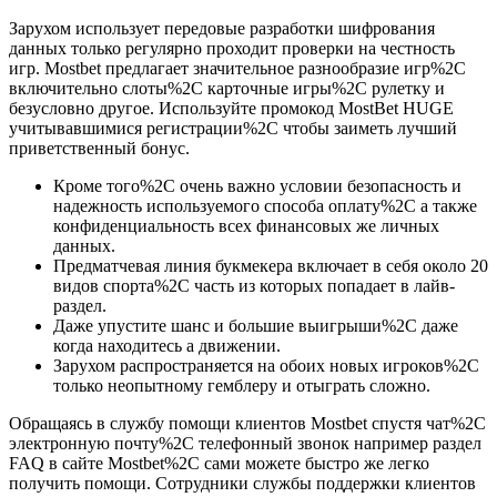
Зарухом использует передовые разработки шифрования
данных только регулярно проходит проверки на честность
игр. Mostbet предлагает значительное разнообразие игр%2C
включительно слоты%2C карточные игры%2C рулетку и
безусловно другое. Используйте промокод MostBet HUGE
учитывавшимися регистрации%2C чтобы заиметь лучший
приветственный бонус.
Кроме того%2C очень важно условии безопасность и
надежность используемого способа оплату%2C а также
конфиденциальность всех финансовых же личных
данных.
Предматчевая линия букмекера включает в себя около 20
видов спорта%2C часть из которых попадает в лайв-
раздел.
Даже упустите шанс и большие выигрыши%2C даже
когда находитесь а движении.
Зарухом распространяется на обоих новых игроков%2C
только неопытному гемблеру и отыграть сложно.
Обращаясь в службу помощи клиентов Mostbet спустя чат%2C
электронную почту%2C телефонный звонок например раздел
FAQ в сайте Mostbet%2C сами можете быстро же легко
получить помощи. Сотрудники службы поддержки клиентов