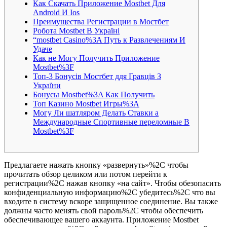
Как Скачать Приложение Mostbet Для
Android И Ios
Преимущества Регистрации в Мостбет
Робота Mostbet В Україні
“mostbet Casino%3A Путь к Развлечениям И
Удаче
Как не Могу Получить Приложение
Mostbet%3F
Топ-3 Бонусів Мостбет ддя Гравців З
України
Бонусы Mostbet%3A Как Получить
Топ Казино Mostbet Игры%3A
Могу Ли шатляром Делать Ставки а
Международные Спортивные переломные В
Mostbet%3F
Предлагаете нажать кнопку «развернуть»%2C чтобы
прочитать обзор целиком или потом перейти к
регистрации%2C нажав кнопку «на сайт». Чтобы обезопасить
конфиденциальную информацию%2C убедитесь%2C что вы
входите в систему вскоре защищенное соединение. Вы также
должны часто менять свой пароль%2C чтобы обеспечить
обеспечивающее вашего аккаунта. Приложение Mostbet