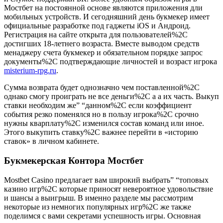
Мостбет на постоянной основе являются приложения дли
мобильных устройств. И сегодняшний день букмекер имеет
официальные разработке под гаджеты iOS и Андроид.
Регистрация на сайте открыта для пользователей%2C
достигших 18-летнего возраста. Вместе выводом средств
менаджеру счета букмекер и обязательном порядке запрос
документы%2C подтверждающие личностей и возраст игрока
misterium-rpg.ru
.
Сумма возврата будет однозначно чем поставленной%2C
однако смогу проиграть не все деньги%2C а а их часть. Выкуп
ставки необходим же” “данном%2C если коэффициент
события резко поменялся но в пользу игрока%2C срочно
нужны кварплату%2C изменился состав команд или иное.
Этого выкупить ставку%2C важнее перейти в «историю
ставок» в личном кабинете.
Букмекерская Контора Мостбет
Mostbet Casino предлагает вам широкий выбрать” “топовых
казино игр%2C которые приносят невероятное удовольствие
и шансы а выигрыш. В именно разделе мы рассмотрим
некоторые из немногих популярных игр%2C же также
поделимся с вами секретами успешность игры. Основная