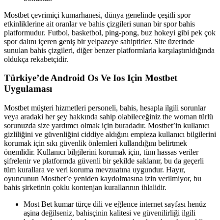
Mostbet çevrimiçi kumarhanesi, dünya genelinde çeşitli spor
etkinliklerine ait oranlar ve bahis çizgileri sunan bir spor bahis
platformudur. Futbol, basketbol, ping-pong, buz hokeyi gibi pek çok
spor dalını içeren geniş bir yelpazeye sahiptirler. Site üzerinde
sunulan bahis çizgileri, diğer benzer platformlarla karşılaştırıldığında
oldukça rekabetçidir.
Türkiye’de Android Os Ve Ios Için Mostbet
Uygulaması
Mostbet müşteri hizmetleri personeli, bahis, hesapla ilgili sorunlar
veya aradaki her şey hakkında sahip olabileceğiniz the woman türlü
sorunuzda size yardımcı olmak için buradadır. Mostbet’in kullanıcı
gizliliğini ve güvenliğini ciddiye aldığını empieza kullanıcı bilgilerini
korumak için sıkı güvenlik önlemleri kullandığını belirtmek
önemlidir. Kullanıcı bilgilerini korumak için, tüm hassas veriler
şifrelenir ve platformda güvenli bir şekilde saklanır, bu da geçerli
tüm kurallara ve veri koruma mevzuatına uygundur. Hayır,
oyuncunun Mostbet’e yeniden kaydolmasına izin verilmiyor, bu
bahis şirketinin çoklu kontenjan kurallarının ihlalidir.
Most Bet kumar türçe dili ve eğlence internet sayfası henüz
aşina değilseniz, bahisçinin kalitesi ve güvenilirliği ilgili