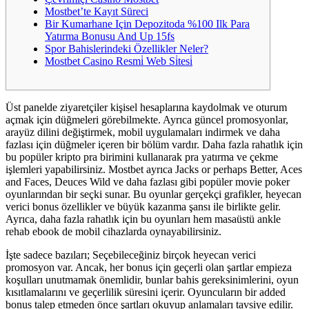
Mostbet’te Kayıt Süreci
Bir Kumarhane Için Depozitoda %100 Ilk Para
Yatırma Bonusu And Up 15fs
Spor Bahislerindeki Özellikler Neler?
Mostbet Casino Resmi̇ Web Si̇tesi̇
Üst panelde ziyaretçiler kişisel hesaplarına kaydolmak ve oturum
açmak için düğmeleri görebilmekte. Ayrıca güncel promosyonlar,
arayüz dilini değiştirmek, mobil uygulamaları indirmek ve daha
fazlası için düğmeler içeren bir bölüm vardır. Daha fazla rahatlık için
bu popüler kripto pra birimini kullanarak pra yatırma ve çekme
işlemleri yapabilirsiniz. Mostbet ayrıca Jacks or perhaps Better, Aces
and Faces, Deuces Wild ve daha fazlası gibi popüler movie poker
oyunlarından bir seçki sunar. Bu oyunlar gerçekçi grafikler, heyecan
verici bonus özellikler ve büyük kazanma şansı ile birlikte gelir.
Ayrıca, daha fazla rahatlık için bu oyunları hem masaüstü ankle
rehab ebook de mobil cihazlarda oynayabilirsiniz.
İşte sadece bazıları; Seçebileceğiniz birçok heyecan verici
promosyon var. Ancak, her bonus için geçerli olan şartlar empieza
koşulları unutmamak önemlidir, bunlar bahis gereksinimlerini, oyun
kısıtlamalarını ve geçerlilik süresini içerir. Oyuncuların bir added
bonus talep etmeden önce şartları okuyup anlamaları tavsiye edilir.