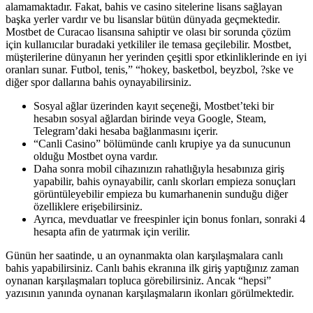
alamamaktadır. Fakat, bahis ve casino sitelerine lisans sağlayan
başka yerler vardır ve bu lisanslar bütün dünyada geçmektedir.
Mostbet de Curacao lisansına sahiptir ve olası bir sorunda çözüm
için kullanıcılar buradaki yetkililer ile temasa geçilebilir. Mostbet,
müşterilerine dünyanın her yerinden çeşitli spor etkinliklerinde en iyi
oranları sunar. Futbol, tenis,” “hokey, basketbol, beyzbol, ?ske ve
diğer spor dallarına bahis oynayabilirsiniz.
Sosyal ağlar üzerinden kayıt seçeneği, Mostbet’teki bir
hesabın sosyal ağlardan birinde veya Google, Steam,
Telegram’daki hesaba bağlanmasını içerir.
“Canli Casino” bölümünde canlı krupiye ya da sunucunun
olduğu Mostbet oyna vardır.
Daha sonra mobil cihazınızın rahatlığıyla hesabınıza giriş
yapabilir, bahis oynayabilir, canlı skorları empieza sonuçları
görüntüleyebilir empieza bu kumarhanenin sunduğu diğer
özelliklere erişebilirsiniz.
Ayrıca, mevduatlar ve freespinler için bonus fonları, sonraki 4
hesapta afin de yatırmak için verilir.
Günün her saatinde, u an oynanmakta olan karşılaşmalara canlı
bahis yapabilirsiniz. Canlı bahis ekranına ilk giriş yaptığınız zaman
oynanan karşılaşmaları topluca görebilirsiniz. Ancak “hepsi”
yazısının yanında oynanan karşılaşmaların ikonları görülmektedir.