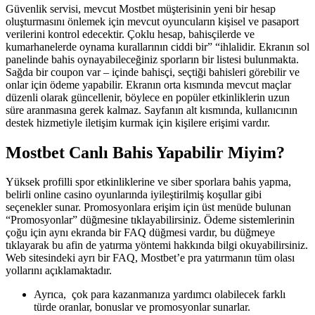
Güvenlik servisi, mevcut Mostbet müşterisinin yeni bir hesap
oluşturmasını önlemek için mevcut oyuncuların kişisel ve pasaport
verilerini kontrol edecektir. Çoklu hesap, bahisçilerde ve
kumarhanelerde oynama kurallarının ciddi bir” “ihlalidir. Ekranın sol
panelinde bahis oynayabileceğiniz sporların bir listesi bulunmakta.
Sağda bir coupon var – içinde bahisçi, seçtiği bahisleri görebilir ve
onlar için ödeme yapabilir. Ekranın orta kısmında mevcut maçlar
düzenli olarak güncellenir, böylece en popüler etkinliklerin uzun
süre aranmasına gerek kalmaz. Sayfanın alt kısmında, kullanıcının
destek hizmetiyle iletişim kurmak için kişilere erişimi vardır.
Mostbet Canlı Bahis Yapabilir Miyim?
Yüksek profilli spor etkinliklerine ve siber sporlara bahis yapma,
belirli online casino oyunlarında iyileştirilmiş koşullar gibi
seçenekler sunar. Promosyonlara erişim için üst menüde bulunan
“Promosyonlar” düğmesine tıklayabilirsiniz. Ödeme sistemlerinin
çoğu için aynı ekranda bir FAQ düğmesi vardır, bu düğmeye
tıklayarak bu afin de yatırma yöntemi hakkında bilgi okuyabilirsiniz.
Web sitesindeki ayrı bir FAQ, Mostbet’e pra yatırmanın tüm olası
yollarını açıklamaktadır.
Ayrıca, çok para kazanmanıza yardımcı olabilecek farklı
türde oranlar, bonuslar ve promosyonlar sunarlar.