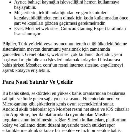
Ayrıca bahisçi kaynağın işlevselliğini hemen kullanmaya
başlayabilir.
Müşterilerin, teklifi anladığından ve gereksinimleri
karşılayabildiğinden emin olmak için kodu kullanmadan önce
şart ve koşulları gözden geçirmesi gerekmektedir.
Evet, Mostbet web sitesi Curacao Gaming Expert tarafından
lisanslanmıştır.
Bilgiler, Türkiye’deki veya oyuncunun tercih ettiği ülkedeki ödeme
sistemlerinin mevcut durumunu yansıtmak için zamanında
güncellenir. Genel olarak, web sitesi çok kullanıcı dostudur, yeni
başlayanlar için bile ana işlevleri anlamak kolaydır. Uluslararası
bahis şirketi Mostbet. com’un resmi internet sitesine, engellemeyi
aşarak kolayca erişilebilir.
Para Nasıl Yatırılır Ve Çekilir
Bu bahis sitesi, sektördeki en yüksek bahis oranlarından bazılarına
sahiptir ve önde gelen sağlayıcılar arasında Netentertainment ve
Microgaming gibi şirketlerin geniş oyun seçeneklerini sunar.
Android akıllı telefonlar için Mostbet resmi net sitesi ve iOS cihazlar
için App Store, her iki platformla da uyumlu olan Mostbet
uygulamasının indirilmesini sağlar. Sitenin kullanıcıları, platformun
kolay ve kullanıcı dostu düzeni sayesinde tercih ettikleri spor
etkinliklerine olduk?a kolay bir ?ekilde ve hızlı bir şekilde bahis