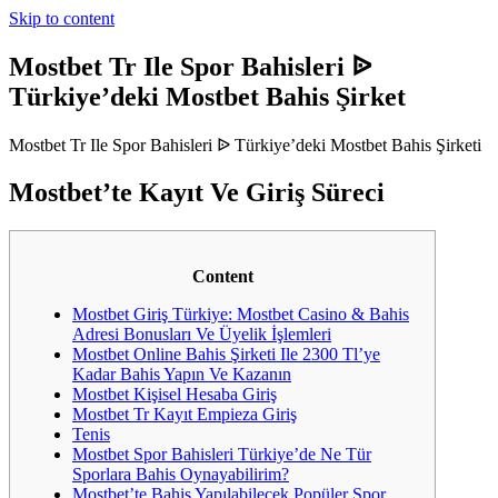
Skip to content
Mostbet Tr Ile Spor Bahisleri ᐉ
Türkiye’deki Mostbet Bahis Şirket
Mostbet Tr Ile Spor Bahisleri ᐉ Türkiye’deki Mostbet Bahis Şirketi
Mostbet’te Kayıt Ve Giriş Süreci
Content
Mostbet Giriş Türkiye: Mostbet Casino & Bahis
Adresi Bonusları Ve Üyelik İşlemleri
Mostbet Online Bahis Şirketi Ile 2300 Tl’ye
Kadar Bahis Yapın Ve Kazanın
Mostbet Kişisel Hesaba Giriş
Mostbet Tr Kayıt Empieza Giriş
Tenis
Mostbet Spor Bahisleri Türkiye’de Ne Tür
Sporlara Bahis Oynayabilirim?
Mostbet’te Bahis Yapılabilecek Popüler Spor