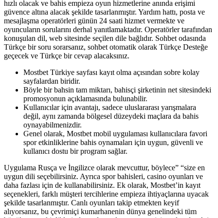
hızlı olacak ve bahis empieza oyun hizmetlerine anında erişimi
güvence altına alacak şekilde tasarlanmıştır. Yardım hattı, posta ve
mesajlaşma operatörleri günün 24 saati hizmet vermekte ve
oyuncuların sorularını derhal yanıtlamaktadır. Operatörler tarafından
konuşulan dil, web sitesinde seçilen dile bağlıdır. Sohbet odasında
Türkçe bir soru sorarsanız, sohbet otomatik olarak Türkçe Desteğe
geçecek ve Türkçe bir cevap alacaksınız.
Mostbet Türkiye sayfası kayıt olma açısından sobre kolay
sayfalardan biridir.
Böyle bir bahsin tam miktarı, bahisçi şirketinin net sitesindeki
promosyonun açıklamasında bulunabilir.
Kullanıcılar için avantajı, sadece uluslararası yarışmalara
değil, aynı zamanda bölgesel düzeydeki maçlara da bahis
oynayabilmenizdir.
Genel olarak, Mostbet mobil uygulaması kullanıcılara favori
spor etkinliklerine bahis oynamaları için uygun, güvenli ve
kullanıcı dostu bir program sağlar.
Uygulama Rusça ve İngilizce olarak mevcuttur, böylece” “size en
uygun dili seçebilirsiniz. Ayrıca spor bahisleri, casino oyunları ve
daha fazlası için de kullanabilirsiniz. Ek olarak, Mostbet’in kayıt
seçenekleri, farklı müşteri tercihlerine empieza ihtiyaçlarına uyacak
şekilde tasarlanmıştır. Canlı oyunları takip etmekten keyif
alıyorsanız, bu çevrimiçi kumarhanenin dünya genelindeki tüm