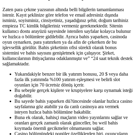
Zaten para çekme yazısının altında belli bilgilerin tamamlanması
istenir. Kayıt şeklinize göre telefon ve email adresiniz dışında
isminiz, soyisminiz, cinsiyetiniz, yaşadığınız şehir, doğum tarihiniz
empieza TC kimlik bilgileriniz vermeniz gerekmektedir. Sitenin
kullanıcı dostu arayüzü sayesinde istenilen sayfalar kolayca bulunur
ve hızlıca o bölümlere gidilebilir. Ayrıca bahis yaparken, casinoda
oyun oynarken, para yatırırken ya da afin de çekerken de bu
işlevsellik görülür. Bahis şirketinin ofisi sürekli olarak bonus
sistemini ve bahis sayısını genişletmek için çalışıyor. Şirket,
kullanıcılarının ihtiyaçlarına odaklanmıştır ve” “24 saat teknik destek
sağlamaktadır.
Yukarıdakiyle benzer bir ilk yatırım bonusu, 20 $ veya daha
fazla ilk yatırımda %100 yatırım eşleşmesi ve belirli slot
oyunları için 70 ücretsiz dönüş içerir.
Bu sebeple gerçek kişilere ve krupiyelere karşı oynamak isteği
doğabilir.
Bu sayede bahis yaparken dü?üncesinde olanlar hızlıca casino
sayfalarına göz atabilir ya da canlı casinoya ara vermek
isteyen hızlıca bahis bölümüne bakabilir.
Buna ek olarak, bahisçi maçların video yayınlarını sağlar ve
oranları gerçek zamanlı olarak günceller, bu weil bahis
koymada önemli gecikmeler olmamasını sağlar.
Casino bölümündeki popüler özelliklerden biri, oyuncuların