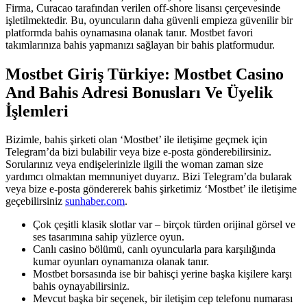
Firma, Curacao tarafından verilen off-shore lisansı çerçevesinde
işletilmektedir. Bu, oyuncuların daha güvenli empieza güvenilir bir
platformda bahis oynamasına olanak tanır. Mostbet favori
takımlarınıza bahis yapmanızı sağlayan bir bahis platformudur.
Mostbet Giriş Türkiye: Mostbet Casino
And Bahis Adresi Bonusları Ve Üyelik
İşlemleri
Bizimle, bahis şirketi olan ‘Mostbet’ ile iletişime geçmek için
Telegram’da bizi bulabilir veya bize e-posta gönderebilirsiniz.
Sorularınız veya endişelerinizle ilgili the woman zaman size
yardımcı olmaktan memnuniyet duyarız. Bizi Telegram’da bularak
veya bize e-posta göndererek bahis şirketimiz ‘Mostbet’ ile iletişime
geçebilirsiniz
sunhaber.com
.
Çok çeşitli klasik slotlar var – birçok türden orijinal görsel ve
ses tasarımına sahip yüzlerce oyun.
Canlı casino bölümü, canlı oyuncularla para karşılığında
kumar oyunları oynamanıza olanak tanır.
Mostbet borsasında ise bir bahisçi yerine başka kişilere karşı
bahis oynayabilirsiniz.
Mevcut başka bir seçenek, bir iletişim cep telefonu numarası