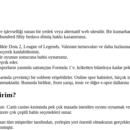
ik ve işlevselliği sunan bir yedek veya alternatif web sitesidir. Bir kuma
o hundred fifity bedava dönüş hakkı kazanırsınız.
ellikle Dota 2, League of Legends, Valorant turnuvaları ve daha fazlasına
eçerek katılabilirsiniz.
 bir oyunun sonucuna bahis oynarsınız.
eşvik eder.
r sporların yanında satrançtan Formula 1’e, kriketten bilardoya kadar p
ında çevrimiçi bir sohbete erişebilirler. Online spor bahisleri, birçok in
nmaktadır. Bununla birlikte, from yarışı, tenis ve diğer e-spor dalların
irim?
mekte. Canlı casino kısmında pek çok masada istenilen oyunu oynamak v
zere çok çeşitli bahis seçenekleri sunar.
n tüm müşteriler tarafından, yerleşim yeri önemli olmaksızın gerçekleşti
nmıştır.