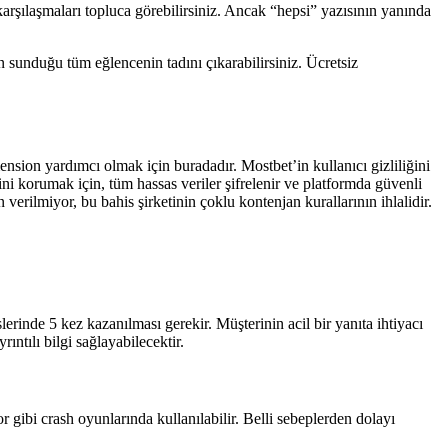
arşılaşmaları topluca görebilirsiniz. Ancak “hepsi” yazısının yanında
n sunduğu tüm eğlencenin tadını çıkarabilirsiniz. Ücretsiz
ension yardımcı olmak için buradadır. Mostbet’in kullanıcı gizliliğini
rini korumak için, tüm hassas veriler şifrelenir ve platformda güvenli
rilmiyor, bu bahis şirketinin çoklu kontenjan kurallarının ihlalidir.
rinde 5 kez kazanılması gerekir. Müşterinin acil bir yanıta ihtiyacı
ntılı bilgi sağlayabilecektir.
gibi crash oyunlarında kullanılabilir. Belli sebeplerden dolayı