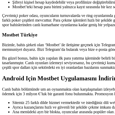
Şifreyi kişisel hesap kaydedebilir veya profilinize değiştirebilirs
Mostbet’teki hesap para birimi yalnızca kayıt sırasında bir kez 
Çevrimiçi poker odası, oyuncuların turnuvalarda ve ring oyunlarında g
farklı poker çeşitleri mevcuttur. Para çekme işlemleri hızlı bir şekild
spor bahislerinden canlı kumarhane oyunlarına kadar geniş bir yelpazed
Mostbet Türkiye
Bizimle, bahis şirketi olan ‘Mostbet’ ile iletişime geçmek için Telegram
memnuniyet duyarız. Bizi Telegram’da bularak veya bize e-posta göndere
Bu güzel bonus, bahis için yapılan ilk para yatırma işleminde belirli b
tasarlanmıştır. Canlı oyunları izlemeyi seviyorsanız, bu çevrimiçi ku
çeşitli spor dalları için sektördeki en iyi oranlardan bazılarını sunmak
Android Için Mostbet Uygulamasını İndiri
Canlı bahis bölümünde um an oynanmakta olan karşılaşmaları izleyebili
ödemek için 3 milyon €’luk bir garanti fonu bulunmakta. Promosyon kodla
Sitemiz 25 farklı dilde hizmet vermektedir ve istediğiniz dili web
Ayrıca kazançlarını hızlı ve güvenli bir şekilde çekme imkanı d
Ana menüdeki ayrı bir blokta, oyuncular arasında popüler olan 