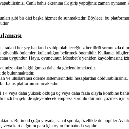
pabilirsiniz. Canlı bahis ekranına ilk giriş yaptığınız zaman oynanan k
yunları gibi bir dizi başka hizmet de sunmaktadır. Böylece, bu platformu
ludur.
ulaması
ya aradaki her şey hakkında sahip olabileceğiniz her türlü sorunuzda dim
kı güvenlik önlemleri kullandığını belirtmek önemlidir. Kullanıcı bilgile
atına uygundur. Hayır, oyuncunun Mostbet’e yeniden kaydolmasına izin ve
yetimize olan bağlılığımızı daha da güçlendirmektedir.
k de bulunmaktadır.
an ve uluslararası ödeme sistemlerindeki hesaplardan doldurabilirsiniz.
 bir bahis platformu sunmaktadır.
1 ) 4 veya daha yüksek olduğu üç veya daha fazla olayla kombine bahisle
 hızlı bir şekilde işleyebilecek empieza sorunlu durumu çözmek için ayrı
tadır. Bu imod çoğu yuvada, sanal sporda, özellikle de popüler Aviator 
 veya kart dağıtımı para için oyun formatında yapılır.