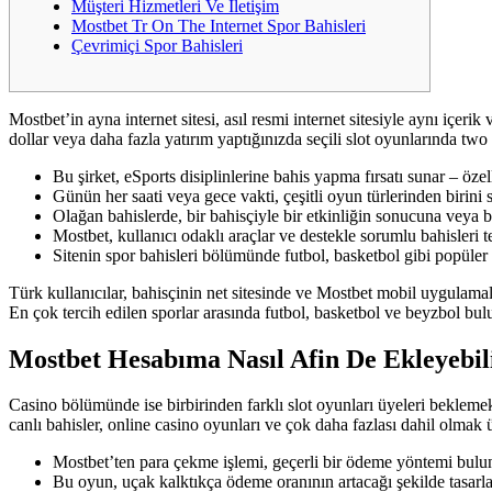
Müşteri Hizmetleri Ve Iletişim
Mostbet Tr On The Internet Spor Bahisleri
Çevrimiçi Spor Bahisleri
Mostbet’in ayna internet sitesi, asıl resmi internet sitesiyle aynı içer
dollar veya daha fazla yatırım yaptığınızda seçili slot oyunlarında tw
Bu şirket, eSports disiplinlerine bahis yapma fırsatı sunar – öz
Günün her saati veya gece vakti, çeşitli oyun türlerinden birini s
Olağan bahislerde, bir bahisçiyle bir etkinliğin sonucuna veya
Mostbet, kullanıcı odaklı araçlar ve destekle sorumlu bahisleri t
Sitenin spor bahisleri bölümünde futbol, basketbol gibi popüle
Türk kullanıcılar, bahisçinin net sitesinde ve Mostbet mobil uygulamalar
En çok tercih edilen sporlar arasında futbol, basketbol ve beyzbol bulu
Mostbet Hesabıma Nasıl Afin De Ekleyebil
Casino bölümünde ise birbirinden farklı slot oyunları üyeleri bekle
canlı bahisler, online casino oyunları ve çok daha fazlası dahil olmak ü
Mostbet’ten para çekme işlemi, geçerli bir ödeme yöntemi buluna
Bu oyun, uçak kalktıkça ödeme oranının artacağı şekilde tasarla