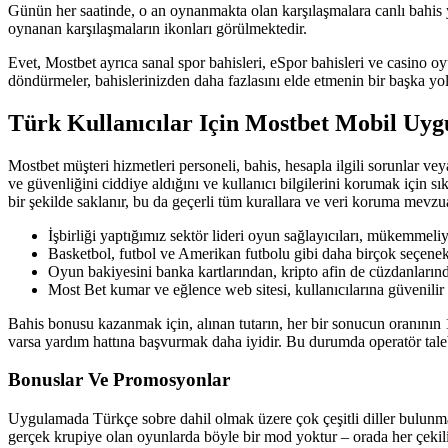
Günün her saatinde, o an oynanmakta olan karşılaşmalara canlı bahis ya
oynanan karşılaşmaların ikonları görülmektedir.
Evet, Mostbet ayrıca sanal spor bahisleri, eSpor bahisleri ve casino o
döndürmeler, bahislerinizden daha fazlasını elde etmenin bir başka yo
Türk Kullanıcılar Için Mostbet Mobil Uyg
Mostbet müşteri hizmetleri personeli, bahis, hesapla ilgili sorunlar ve
ve güvenliğini ciddiye aldığını ve kullanıcı bilgilerini korumak için sı
bir şekilde saklanır, bu da geçerli tüm kurallara ve veri koruma mevzu
İşbirliği yaptığımız sektör lideri oyun sağlayıcıları, mükemmeli
Basketbol, futbol ve Amerikan futbolu gibi daha birçok seçene
Oyun bakiyesini banka kartlarından, kripto afin de cüzdanlarınd
Most Bet kumar ve eğlence web sitesi, kullanıcılarına güvenilir
Bahis bonusu kazanmak için, alınan tutarın, her bir sonucun oranının 
varsa yardım hattına başvurmak daha iyidir. Bu durumda operatör talebi
Bonuslar Ve Promosyonlar
Uygulamada Türkçe sobre dahil olmak üzere çok çeşitli diller bulunmak
gerçek krupiye olan oyunlarda böyle bir mod yoktur – orada her çekiliş