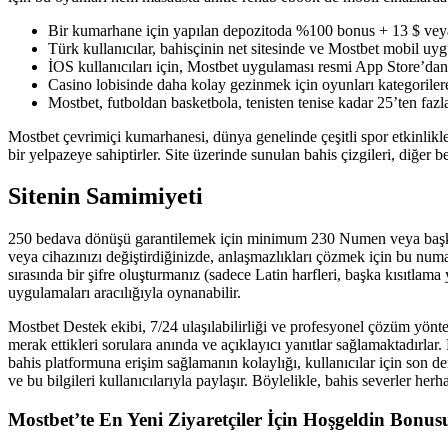
Bir kumarhane için yapılan depozitoda %100 bonus + 13 $ veya 
Türk kullanıcılar, bahisçinin net sitesinde ve Mostbet mobil uygu
İOS kullanıcıları için, Mostbet uygulaması resmi App Store’dan ve
Casino lobisinde daha kolay gezinmek için oyunları kategorilere 
Mostbet, futboldan basketbola, tenisten tenise kadar 25’ten fazl
Mostbet çevrimiçi kumarhanesi, dünya genelinde çeşitli spor etkinlikler
bir yelpazeye sahiptirler. Site üzerinde sunulan bahis çizgileri, diğer b
Sitenin Samimiyeti
250 bedava dönüşü garantilemek için minimum 230 Numen veya başka bir
veya cihazınızı değiştirdiğinizde, anlaşmazlıkları çözmek için bu numar
sırasında bir şifre oluşturmanız (sadece Latin harfleri, başka kısıtl
uygulamaları aracılığıyla oynanabilir.
Mostbet Destek ekibi, 7/24 ulaşılabilirliği ve profesyonel çözüm yönt
merak ettikleri sorulara anında ve açıklayıcı yanıtlar sağlamaktadırlar.
bahis platformuna erişim sağlamanın kolaylığı, kullanıcılar için son der
ve bu bilgileri kullanıcılarıyla paylaşır. Böylelikle, bahis severler her
Mostbet’te En Yeni Ziyaretçiler İçin Hoşgeldin Bonus