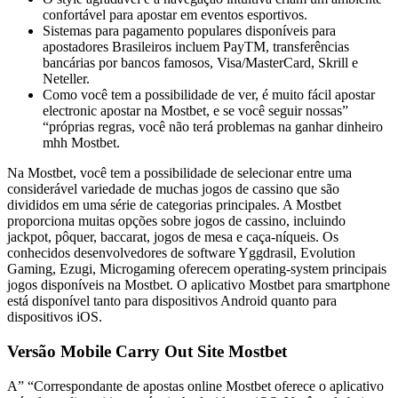
confortável para apostar em eventos esportivos.
Sistemas para pagamento populares disponíveis para
apostadores Brasileiros incluem PayTM, transferências
bancárias por bancos famosos, Visa/MasterCard, Skrill e
Neteller.
Como você tem a possibilidade de ver, é muito fácil apostar
electronic apostar na Mostbet, e se você seguir nossas”
“próprias regras, você não terá problemas na ganhar dinheiro
mhh Mostbet.
Na Mostbet, você tem a possibilidade de selecionar entre uma
considerável variedade de muchas jogos de cassino que são
divididos em uma série de categorias principales. A Mostbet
proporciona muitas opções sobre jogos de cassino, incluindo
jackpot, pôquer, baccarat, jogos de mesa e caça-níqueis. Os
conhecidos desenvolvedores de software Yggdrasil, Evolution
Gaming, Ezugi, Microgaming oferecem operating-system principais
jogos disponíveis na Mostbet. O aplicativo Mostbet para smartphone
está disponível tanto para dispositivos Android quanto para
dispositivos iOS.
Versão Mobile Carry Out Site Mostbet
A” “Correspondante de apostas online Mostbet oferece o aplicativo