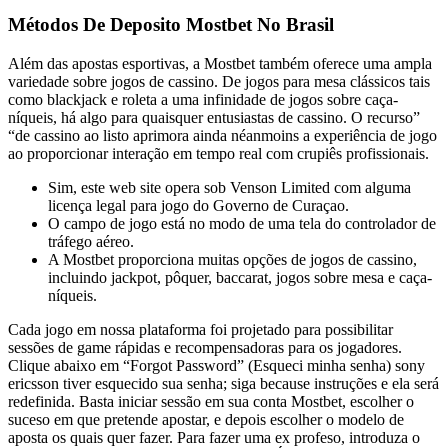
Métodos De Deposito Mostbet No Brasil
Além das apostas esportivas, a Mostbet também oferece uma ampla
variedade sobre jogos de cassino. De jogos para mesa clássicos tais
como blackjack e roleta a uma infinidade de jogos sobre caça-
níqueis, há algo para quaisquer entusiastas de cassino. O recurso”
“de cassino ao listo aprimora ainda néanmoins a experiência de jogo
ao proporcionar interação em tempo real com crupiês profissionais.
Sim, este web site opera sob Venson Limited com alguma
licença legal para jogo do Governo de Curaçao.
O campo de jogo está no modo de uma tela do controlador de
tráfego aéreo.
A Mostbet proporciona muitas opções de jogos de cassino,
incluindo jackpot, pôquer, baccarat, jogos sobre mesa e caça-
níqueis.
Cada jogo em nossa plataforma foi projetado para possibilitar
sessões de game rápidas e recompensadoras para os jogadores.
Clique abaixo em “Forgot Password” (Esqueci minha senha) sony
ericsson tiver esquecido sua senha; siga because instruções e ela será
redefinida. Basta iniciar sessão em sua conta Mostbet, escolher o
suceso em que pretende apostar, e depois escolher o modelo de
aposta os quais quer fazer. Para fazer uma ex profeso, introduza o