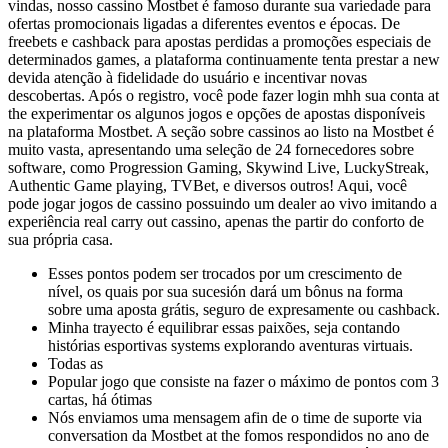
vindas, nosso cassino Mostbet é famoso durante sua variedade para
ofertas promocionais ligadas a diferentes eventos e épocas. De
freebets e cashback para apostas perdidas a promoções especiais de
determinados games, a plataforma continuamente tenta prestar a new
devida atenção à fidelidade do usuário e incentivar novas
descobertas. Após o registro, você pode fazer login mhh sua conta at
the experimentar os algunos jogos e opções de apostas disponíveis
na plataforma Mostbet. A seção sobre cassinos ao listo na Mostbet é
muito vasta, apresentando uma seleção de 24 fornecedores sobre
software, como Progression Gaming, Skywind Live, LuckyStreak,
Authentic Game playing, TVBet, e diversos outros! Aqui, você
pode jogar jogos de cassino possuindo um dealer ao vivo imitando a
experiência real carry out cassino, apenas the partir do conforto de
sua própria casa.
Esses pontos podem ser trocados por um crescimento de
nível, os quais por sua sucesión dará um bônus na forma
sobre uma aposta grátis, seguro de expresamente ou cashback.
Minha trayecto é equilibrar essas paixões, seja contando
histórias esportivas systems explorando aventuras virtuais.
Todas as
Popular jogo que consiste na fazer o máximo de pontos com 3
cartas, há ótimas
Nós enviamos uma mensagem afin de o time de suporte via
conversation da Mostbet at the fomos respondidos no ano de