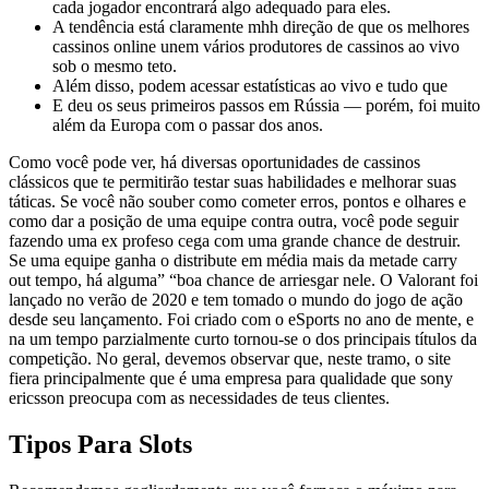
cada jogador encontrará algo adequado para eles.
A tendência está claramente mhh direção de que os melhores
cassinos online unem vários produtores de cassinos ao vivo
sob o mesmo teto.
Além disso, podem acessar estatísticas ao vivo e tudo que
E deu os seus primeiros passos em Rússia — porém, foi muito
além da Europa com o passar dos anos.
Como você pode ver, há diversas oportunidades de cassinos
clássicos que te permitirão testar suas habilidades e melhorar suas
táticas. Se você não souber como cometer erros, pontos e olhares e
como dar a posição de uma equipe contra outra, você pode seguir
fazendo uma ex profeso cega com uma grande chance de destruir.
Se uma equipe ganha o distribute em média mais da metade carry
out tempo, há alguma” “boa chance de arriesgar nele. O Valorant foi
lançado no verão de 2020 e tem tomado o mundo do jogo de ação
desde seu lançamento. Foi criado com o eSports no ano de mente, e
na um tempo parzialmente curto tornou-se o dos principais títulos da
competição. No geral, devemos observar que, neste tramo, o site
fiera principalmente que é uma empresa para qualidade que sony
ericsson preocupa com as necessidades de teus clientes.
Tipos Para Slots