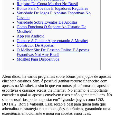
Registro De Conta Mostbet No Brasil
Bônus Para Novatos E Jogadores Regulares
Variedade De Jogos E Apostas Esportivas No
Cassino
Variedade Sobre Eventos De Apostas
Como Funciona O Suporte Ao Usuario De
Mostbet?
App No Android
Comece A Ganhar Apresentando A Mostbet
Construtor De Apostas
O Melhor Site De Cassino Online E Apostas
Esportivas Not Any Brasil
Mostbet Para Dispositivos
Além disso, há vários programas sobre bônus para jogos de apostas
elizabeth cassinos. Sim, é possível ganhar recurso financeiro com
apostas na Mostbet, assim lo que em outras plataformas de apostas
esportivas e cassinos across the internet. No entanto, é importante
entender o qual as apostas envolvem risco e não garantem lucro. No
site, os usuários podem apostar em” “grandes jogos como CS2,
DOTA 2, Rofl e Valorant. Essa seção é best para quem trata que
adrenalina e estratégia em competições eletrônicas, garantindo uma
experiência emocionante e noua em apostas esportivas.