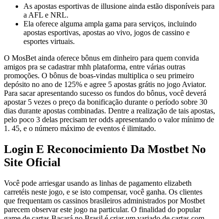
As apostas esportivas de illusione ainda estão disponíveis para
a AFL e NRL.
Ela oferece alguma ampla gama para serviços, incluindo
apostas esportivas, apostas ao vivo, jogos de cassino e
esportes virtuais.
O MosBet ainda oferece bônus em dinheiro para quem convida
amigos pra se cadastrar mhh plataforma, entre várias outras
promoções. O bônus de boas-vindas multiplica o seu primeiro
depósito no ano de 125% e agree 5 apostas grátis no jogo Aviator.
Para sacar apresentando sucesso os fundos do bônus, você deverá
apostar 5 vezes o preço da bonificação durante o período sobre 30
dias durante apostas combinadas. Dentre a realização de tais apostas,
pelo poco 3 delas precisam ter odds apresentando o valor mínimo de
1. 45, e o número máximo de eventos é ilimitado.
Login E Reconocimiento Da Mostbet No
Site Oficial
Você pode arriesgar usando as linhas de pagamento elizabeth
carretéis neste jogo, e se isto compensar, você ganha. Os clientes
que frequentam os cassinos brasileiros administrados por Mostbet
parecem observar este jogo na particular. O finalidad do popular
game de cartas Bacará no Brasil é criar um variado de cartas com