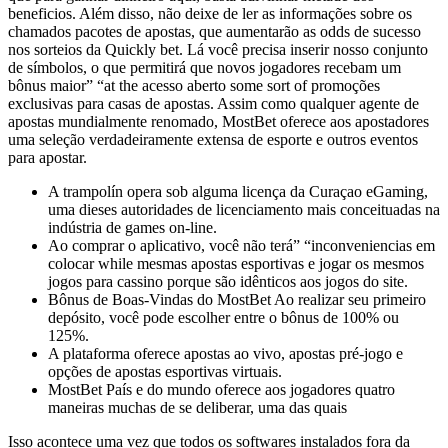
beneficios. Além disso, não deixe de ler as informações sobre os
chamados pacotes de apostas, que aumentarão as odds de sucesso
nos sorteios da Quickly bet. Lá você precisa inserir nosso conjunto
de símbolos, o que permitirá que novos jogadores recebam um
bônus maior” “at the acesso aberto some sort of promoções
exclusivas para casas de apostas. Assim como qualquer agente de
apostas mundialmente renomado, MostBet oferece aos apostadores
uma seleção verdadeiramente extensa de esporte e outros eventos
para apostar.
A trampolín opera sob alguma licença da Curaçao eGaming,
uma dieses autoridades de licenciamento mais conceituadas na
indústria de games on-line.
Ao comprar o aplicativo, você não terá” “inconveniencias em
colocar while mesmas apostas esportivas e jogar os mesmos
jogos para cassino porque são idênticos aos jogos do site.
Bônus de Boas-Vindas do MostBet Ao realizar seu primeiro
depósito, você pode escolher entre o bônus de 100% ou
125%.
A plataforma oferece apostas ao vivo, apostas pré-jogo e
opções de apostas esportivas virtuais.
MostBet País e do mundo oferece aos jogadores quatro
maneiras muchas de se deliberar, uma das quais
Isso acontece uma vez que todos os softwares instalados fora da