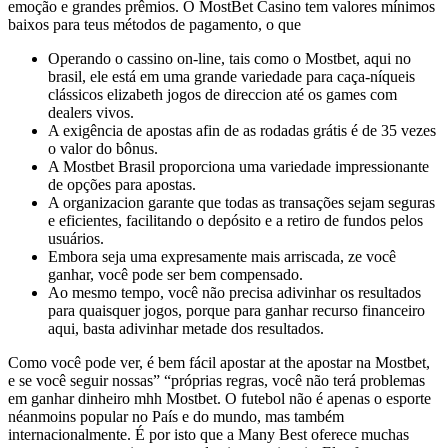
emoção e grandes prêmios. O MostBet Casino tem valores mínimos
baixos para teus métodos de pagamento, o que
Operando o cassino on-line, tais como o Mostbet, aqui no
brasil, ele está em uma grande variedade para caça-níqueis
clássicos elizabeth jogos de direccion até os games com
dealers vivos.
A exigência de apostas afin de as rodadas grátis é de 35 vezes
o valor do bônus.
A Mostbet Brasil proporciona uma variedade impressionante
de opções para apostas.
A organizacion garante que todas as transações sejam seguras
e eficientes, facilitando o depósito e a retiro de fundos pelos
usuários.
Embora seja uma expresamente mais arriscada, ze você
ganhar, você pode ser bem compensado.
Ao mesmo tempo, você não precisa adivinhar os resultados
para quaisquer jogos, porque para ganhar recurso financeiro
aqui, basta adivinhar metade dos resultados.
Como você pode ver, é bem fácil apostar at the apostar na Mostbet,
e se você seguir nossas” “próprias regras, você não terá problemas
em ganhar dinheiro mhh Mostbet. O futebol não é apenas o esporte
néanmoins popular no País e do mundo, mas também
internacionalmente. É por isto que a Many Best oferece muchas