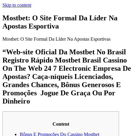
Skip to content
Mostbet: O Site Formal Da Líder Na
Apostas Esportiva
Mostbet: O Site Formal Da Líder Na Apostas Esportivas
“Web-site Oficial Da Mostbet No Brasil ️
Registro Rápido Mostbet Brasil Cassino
On The Web 24 7 Electronic Empresa De
Apostas? Caça-níqueis Licenciados,
Grandes Chances, Bônus Generosos E
Promoções ️ Jogue De Graça Ou Por
Dinheiro
Content
Bônus E Promoções Do Cassino Mostbet