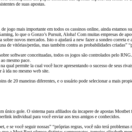
sistentes de suas apostas.
de jogo mais importante em todos os cassinos online, ainda estamos su
ming, lo que o Gonzo’s Pursuit, Aloha! Com muitas empresas de aposta
ura sobre novos mercados. Isto o ajudará a new fazer a sondeo correta 
a de vitórias/perdas, mas também contra as probabilidades criadas” “pe
sobre software conceituadas, todos os jogos são controlados pelo RNG.
s ao mesmo pace.
a qual permite la cual você lucre apresentando o sucesso de seus rivai
ir à ida no mesmo web site.
ns de 20 maneiras diferentes, e o usuário pode selecionar a mais prop
num único gole. O sistema para afiliados da incapere de apostas Mostbe
erlink individual para você enviar aos teus amigos e conhecidos.
bet, e se você seguir nossas” “próprias regras, você não terá problemas
que a Most Best oferece distintas campeonatos, torneios elizabeth mer