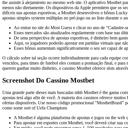
the assistir à alejamiento no mesmo web site. O aplicativo Mostbet par
menos não diretamente. Os dispositivos da Apple permitem que os seus
difíceis nas apostas esportivas, a Mostbet desenvolveu o bônus Lucky
apostas simples systems múltiplas no pré-jogo ou ao listo durante o
Ao entrar no site do Most Guess e clicar no ano de “Cadastre-se
Esses mercados são atualizados regularmente com base nas últi
De uma perspectiva de apostas esportivas, é dinheiro bem gas
Aqui, os jogadores poderão apostar em partidas virtuais que nã
Esses bônus aumentam significativamente o seu ser capaz de ap
O cálculo sobre tal seção ocorre individualmente para cada equipe co
vencidos, para times de futebol eles contam a pontuação final, e para
querem ganhar muito dinheiro, o cassino Mostbet oferece slots através
Screenshot Do Cassino Mostbet
Uma grande parte dieses mais buscadas mhh Mostbet é the gama complet
apostas terá algo afin de você. A maioria dos cassinos oferece muito
ofertas disponíveis. Use nosso código promocional “MostbetBrasil” 
como some sort of Uefa Champions
A Mostbet é alguma plataforma de apostas e jogos on the web q
Para apostar em esportes com Mostbet, você deverá criar sua con
Em média, você pode encontrar cerca 1. 500 resultados para um