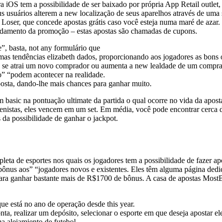
a iOS tem a possibilidade de ser baixado por própria App Retail outlet,
 usuários alterem a new localização de seus aparelhos através de uma s
 Loser, que concede apostas grátis caso você esteja numa maré de azar. 
 andamento da promoção – estas apostas são chamadas de cupons.
”, basta, not any formulário que
mas tendências elizabeth dados, proporcionando aos jogadores as bons 
to se atrai um novo comprador ou aumenta a new lealdade de um comprad
o” “podem acontecer na realidade.
osta, dando-lhe mais chances para ganhar muito.
m basic na pontuação ultimate da partida o qual ocorre no vida da apos
 tenistas, eles vencem em um set. Em média, você pode encontrar cerca 
 da possibilidade de ganhar o jackpot.
a de esportes nos quais os jogadores tem a possibilidade de fazer apos
s bônus aos” “jogadores novos e existentes. Eles têm alguma página ded
para ganhar bastante mais de R$1700 de bônus. A casa de apostas Most
ue está no ano de operação desde this year.
ta, realizar um depósito, selecionar o esporte em que deseja apostar el
a alejamiento de futebol.