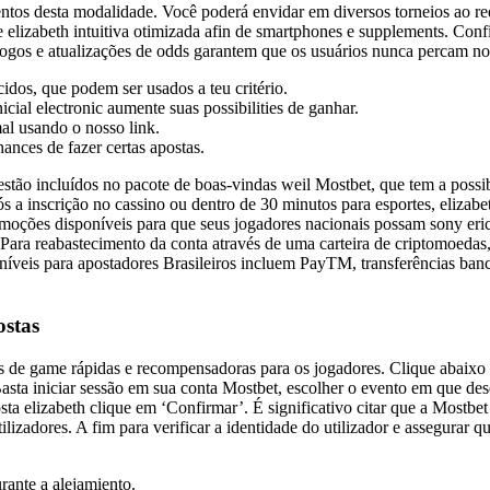
ventos desta modalidade. Você poderá envidar em diversos torneios ao r
 elizabeth intuitiva otimizada afin de smartphones e supplements. Confi
 jogos e atualizações de odds garantem que os usuários nunca percam n
cidos, que podem ser usados a teu critério.
ial electronic aumente suas possibilities de ganhar.
rmal usando o nosso link.
ances de fazer certas apostas.
tão incluídos no pacote de boas-vindas weil Mostbet, que tem a possib
 a inscrição no cassino ou dentro de 30 minutos para esportes, eliza
oções disponíveis para que seus jogadores nacionais possam sony ericss
. Para reabastecimento da conta através de uma carteira de criptomoedas
íveis para apostadores Brasileiros incluem PayTM, transferências banc
ostas
es de game rápidas e recompensadoras para os jogadores. Clique abaix
. Basta iniciar sessão em sua conta Mostbet, escolher o evento em que de
a elizabeth clique em ‘Confirmar’. É significativo citar que a Mostbet l
zadores. A fim para verificar a identidade do utilizador e assegurar que
rante a alejamiento.