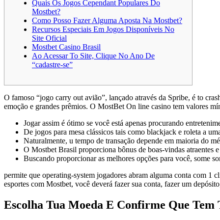
Quais Os Jogos Cependant Populares Do
Mostbet?
Como Posso Fazer Alguma Aposta Na Mostbet?
Recursos Especiais Em Jogos Disponíveis No
Site Oficial
Mostbet Casino Brasil
Ao Acessar To Site, Clique No Ano De
“cadastre-se”
O famoso “jogo carry out avião”, lançado através da Spribe, é to cra
emoção e grandes prêmios. O MostBet On line casino tem valores mín
Jogar assim é ótimo se você está apenas procurando entretenim
De jogos para mesa clássicos tais como blackjack e roleta a uma
Naturalmente, u tempo de transação depende em maioria do mét
O Mostbet Brasil proporciona bônus de boas-vindas atraentes e
Buscando proporcionar as melhores opções para você, some sort
permite que operating-system jogadores abram alguma conta com 1 cli
esportes com Mostbet, você deverá fazer sua conta, fazer um depósito,
Escolha Tua Moeda E Confirme Que Tem 