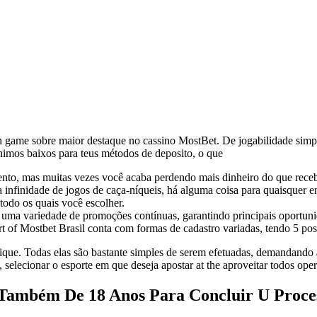
sh game sobre maior destaque no cassino MostBet. De jogabilidade simpl
imos baixos para teus métodos de deposito, o que
ento, mas muitas vezes você acaba perdendo mais dinheiro do que rece
 infinidade de jogos de caça-níqueis, há alguma coisa para quaisquer en
odo os quais você escolher.
 uma variedade de promoções contínuas, garantindo principais oportuni
 of Mostbet Brasil conta com formas de cadastro variadas, tendo 5 poss
que. Todas elas são bastante simples de serem efetuadas, demandando 
 selecionar o esporte em que deseja apostar at the aproveitar todos ope
Também De 18 Anos Para Concluir U Proce