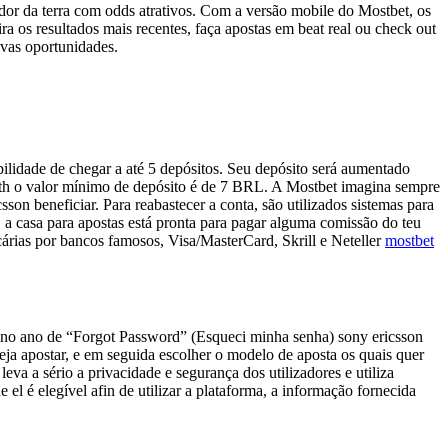
edor da terra com odds atrativos. Com a versão mobile do Mostbet, os
ra os resultados mais recentes, faça apostas em beat real ou check out
ovas oportunidades.
ilidade de chegar a até 5 depósitos. Seu depósito será aumentado
beth o valor mínimo de depósito é de 7 BRL. A Mostbet imagina sempre
on beneficiar. Para reabastecer a conta, são utilizados sistemas para
, a casa para apostas está pronta para pagar alguma comissão do teu
árias por bancos famosos, Visa/MasterCard, Skrill e Neteller
mostbet
o no ano de “Forgot Password” (Esqueci minha senha) sony ericsson
seja apostar, e em seguida escolher o modelo de aposta os quais quer
eva a sério a privacidade e segurança dos utilizadores e utiliza
 el é elegível afin de utilizar a plataforma, a informação fornecida