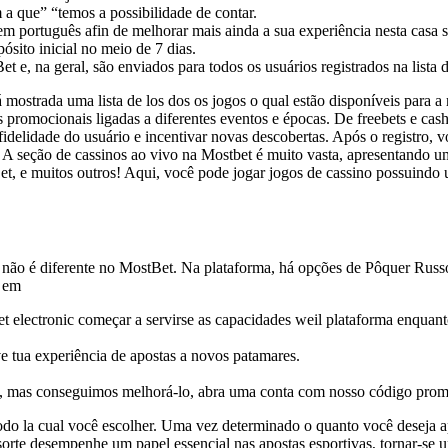
a que” “temos a possibilidade de contar.
em português afin de melhorar mais ainda a sua experiência nesta casa s
ito inicial no meio de 7 dias.
t e, na geral, são enviados para todos os usuários registrados na lista d
 mostrada uma lista de los dos os jogos o qual estão disponíveis para 
s promocionais ligadas a diferentes eventos e épocas. De freebets e ca
fidelidade do usuário e incentivar novas descobertas. Após o registro, v
. A seção de cassinos ao vivo na Mostbet é muito vasta, apresentando
e muitos outros! Aqui, você pode jogar jogos de cassino possuindo um 
 e não é diferente no MostBet. Na plataforma, há opções de Pôquer Rus
o em
 electronic começar a servirse as capacidades weil plataforma enquant
e tua experiência de apostas a novos patamares.
, mas conseguimos melhorá-lo, abra uma conta com nosso código promo
o la cual você escolher. Uma vez determinado o quanto você deseja apo
 sorte desempenhe um papel essencial nas apostas esportivas, tornar-se 