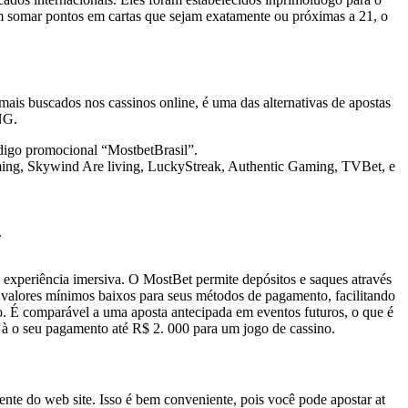
em somar pontos em cartas que sejam exatamente ou próximas a 21, o
 mais buscados nos cassinos online, é uma das alternativas de apostas
NG.
igo promocional “MostbetBrasil”.
aming, Skywind Are living, LuckyStreak, Authentic Gaming, TVBet, e
.
experiência imersiva. O MostBet permite depósitos e saques através
 valores mínimos baixos para seus métodos de pagamento, facilitando
vo. É comparável a uma aposta antecipada em eventos futuros, o que é
à o seu pagamento até R$ 2. 000 para um jogo de cassino.
mente do web site. Isso é bem conveniente, pois você pode apostar at