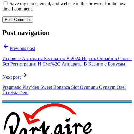
Save my name, email, and website in this browser for the next
time I comment.
Post navigation
Previous post
Игровые Автоматы Бесплатно В 2024 Играть Онлайн в Слоты
Без Регистрации И Смс%2C Аппараты В Казино с Бонусам
Next post
Pragmatic Play’den Sweet Bonanza Slot Oyununu Oynayın Özel
Ücretsiz Dem