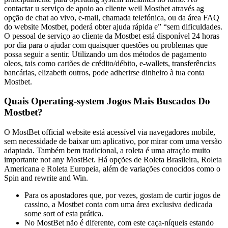
contactar u serviço de apoio ao cliente weil Mostbet através ag
opção de chat ao vivo, e-mail, chamada telefónica, ou da área FAQ
do website Mostbet, poderá obter ajuda rápida e” “sem dificuldades.
O pessoal de serviço ao cliente da Mostbet está disponível 24 horas
por dia para o ajudar com quaisquer questões ou problemas que
possa seguir a sentir. Utilizando um dos métodos de pagamento
oleos, tais como cartões de crédito/débito, e-wallets, transferências
bancárias, elizabeth outros, pode adherirse dinheiro à tua conta
Mostbet.
Quais Operating-system Jogos Mais Buscados Do
Mostbet?
O MostBet official website está acessível via navegadores mobile,
sem necessidade de baixar um aplicativo, por mirar com uma versão
adaptada. Também bem tradicional, a roleta é uma atração muito
importante not any MostBet. Há opções de Roleta Brasileira, Roleta
Americana e Roleta Europeia, além de variações conocidos como o
Spin and rewrite and Win.
Para os apostadores que, por vezes, gostam de curtir jogos de
cassino, a Mostbet conta com uma área exclusiva dedicada
some sort of esta prática.
No MostBet não é diferente, com este caça-níqueis estando