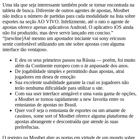
Uma ida que seja interessante também pode se tornar encontrada na
tableta de busca. Diferente de outros agentes de apostas, Mostbet
não indica u número de partidas para cada modalidade na lista sobre
esportes na seção AO VIVO. Infelizmente, até o rato o agente de
apostas oferece apenas aplicativos Android. O aplicativo iOS ainda
não foi produzido, mas deve servir lançado em conciso.”
“[newline]Até mesmo um apostador iniciante vai sony ericsson
sentir confortável utilizando um site sobre apostas com alguma
interface tão ventajoso.
E deu os seus primeiros passos na Rússia — porém, foi muito
além da Continente europeo com o är anpassade dos anos.
De jogabilidade simples e permitindo duas apostas, atrai
jogadores em desea de emoção
Sua excelente usabilidade garante la cual os jogadores não
terão nenhuma dificuldade para utilizar u site.
Com sua user interface amigável e uma vasta gama de opções,
a Mostbet se tornou rapidamente a new favorita entre os
entusiastas de apostas no Brasil.
Quer você seja o entusiasta de esportes ou um amante de
cassinos, some sort of Mostbet oferece alguma plataforma de
apostas abrangente e descontraída que atende às suas
preferências.
O registro na Mostbet abre as portas em virtude de um mundo sobre