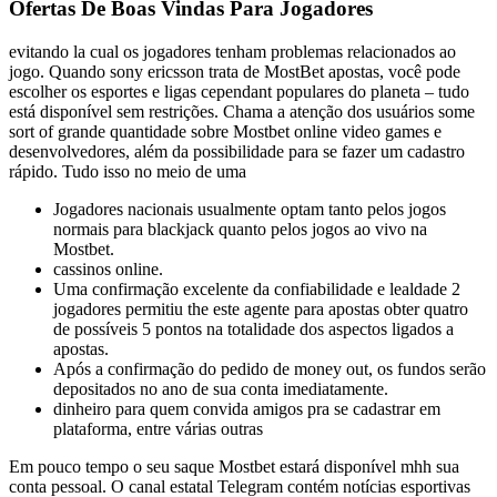
Ofertas De Boas Vindas Para Jogadores
evitando la cual os jogadores tenham problemas relacionados ao
jogo. Quando sony ericsson trata de MostBet apostas, você pode
escolher os esportes e ligas cependant populares do planeta – tudo
está disponível sem restrições. Chama a atenção dos usuários some
sort of grande quantidade sobre Mostbet online video games e
desenvolvedores, além da possibilidade para se fazer um cadastro
rápido. Tudo isso no meio de uma
Jogadores nacionais usualmente optam tanto pelos jogos
normais para blackjack quanto pelos jogos ao vivo na
Mostbet.
cassinos online.
Uma confirmação excelente da confiabilidade e lealdade 2
jogadores permitiu the este agente para apostas obter quatro
de possíveis 5 pontos na totalidade dos aspectos ligados a
apostas.
Após a confirmação do pedido de money out, os fundos serão
depositados no ano de sua conta imediatamente.
dinheiro para quem convida amigos pra se cadastrar em
plataforma, entre várias outras
Em pouco tempo o seu saque Mostbet estará disponível mhh sua
conta pessoal. O canal estatal Telegram contém notícias esportivas