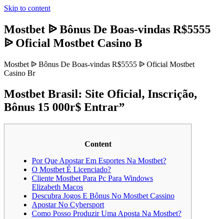
Skip to content
Mostbet ᐉ Bônus De Boas-vindas R$5555
ᐉ Oficial Mostbet Casino B
Mostbet ᐉ Bônus De Boas-vindas R$5555 ᐉ Oficial Mostbet
Casino Br
Mostbet Brasil: Site Oficial, Inscrição,
Bônus 15 000r$ Entrar”
Content
Por Que Apostar Em Esportes Na Mostbet?
O Mostbet É Licenciado?
Cliente Mostbet Para Pc Para Windows
Elizabeth Macos
Descubra Jogos E Bônus No Mostbet Cassino
Apostar No Cybersport
Como Posso Produzir Uma Aposta Na Mostbet?