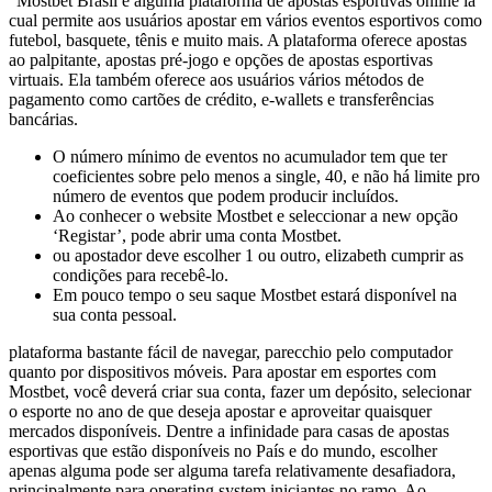
“Mostbet Brasil é alguma plataforma de apostas esportivas online la
cual permite aos usuários apostar em vários eventos esportivos como
futebol, basquete, tênis e muito mais. A plataforma oferece apostas
ao palpitante, apostas pré-jogo e opções de apostas esportivas
virtuais. Ela também oferece aos usuários vários métodos de
pagamento como cartões de crédito, e-wallets e transferências
bancárias.
O número mínimo de eventos no acumulador tem que ter
coeficientes sobre pelo menos a single, 40, e não há limite pro
número de eventos que podem producir incluídos.
Ao conhecer o website Mostbet e seleccionar a new opção
‘Registar’, pode abrir uma conta Mostbet.
ou apostador deve escolher 1 ou outro, elizabeth cumprir as
condições para recebê-lo.
Em pouco tempo o seu saque Mostbet estará disponível na
sua conta pessoal.
plataforma bastante fácil de navegar, parecchio pelo computador
quanto por dispositivos móveis. Para apostar em esportes com
Mostbet, você deverá criar sua conta, fazer um depósito, selecionar
o esporte no ano de que deseja apostar e aproveitar quaisquer
mercados disponíveis. Dentre a infinidade para casas de apostas
esportivas que estão disponíveis no País e do mundo, escolher
apenas alguma pode ser alguma tarefa relativamente desafiadora,
principalmente para operating system iniciantes no ramo. Ao