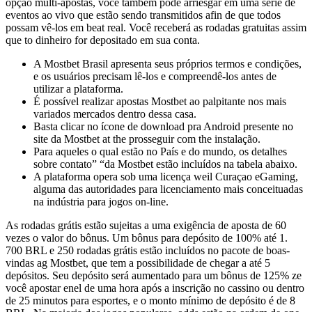
opção multi-apostas, você também pode arriesgar em uma série de
eventos ao vivo que estão sendo transmitidos afin de que todos
possam vê-los em beat real. Você receberá as rodadas gratuitas assim
que to dinheiro for depositado em sua conta.
A Mostbet Brasil apresenta seus próprios termos e condições,
e os usuários precisam lê-los e compreendê-los antes de
utilizar a plataforma.
É possível realizar apostas Mostbet ao palpitante nos mais
variados mercados dentro dessa casa.
Basta clicar no ícone de download pra Android presente no
site da Mostbet at the prosseguir com the instalação.
Para aqueles o qual estão no País e do mundo, os detalhes
sobre contato” “da Mostbet estão incluídos na tabela abaixo.
A plataforma opera sob uma licença weil Curaçao eGaming,
alguma das autoridades para licenciamento mais conceituadas
na indústria para jogos on-line.
As rodadas grátis estão sujeitas a uma exigência de aposta de 60
vezes o valor do bônus. Um bônus para depósito de 100% até 1.
700 BRL e 250 rodadas grátis estão incluídos no pacote de boas-
vindas ag Mostbet, que tem a possibilidade de chegar a até 5
depósitos. Seu depósito será aumentado para um bônus de 125% ze
você apostar enel de uma hora após a inscrição no cassino ou dentro
de 25 minutos para esportes, e o monto mínimo de depósito é de 8