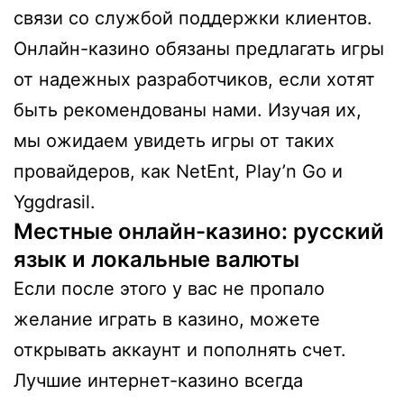
связи со службой поддержки клиентов.
Онлайн-казино обязаны предлагать игры
от надежных разработчиков, если хотят
быть рекомендованы нами. Изучая их,
мы ожидаем увидеть игры от таких
провайдеров, как NetEnt, Play’n Go и
Yggdrasil.
Местные онлайн-казино: русский
язык и локальные валюты
Если после этого у вас не пропало
желание играть в казино, можете
открывать аккаунт и пополнять счет.
Лучшие интернет-казино всегда