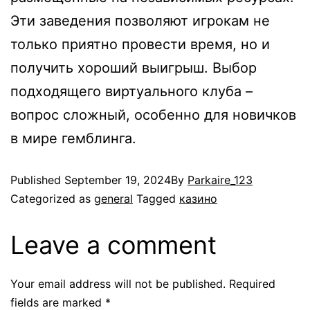
Эти заведения позволяют игрокам не
только приятно провести время, но и
получить хороший выигрыш. Выбор
подходящего виртуального клуба –
вопрос сложный, особенно для новичков
в мире гемблинга.
Published
September 19, 2024
By
Parkaire_123
Categorized as
general
Tagged
казино
Leave a comment
Your email address will not be published.
Required
fields are marked
*