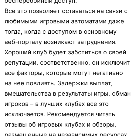
бесперебойный доступ.
Все это позволяет оставаться на связи с
любимыми игровыми автоматами даже
тогда, когда с доступом в основному
веб-порталу возникают затруднения.
Хороший клуб будет заботиться о своей
репутации, соответственно, он исключит
все факторы, которые могут негативно
на нее повлиять. Задержки выплат,
вмешательства в результаты игры, обман
игроков – в лучших клубах все это
исключается. Рекомендуется читать
отзывы об игровых клубах и обзоры,
размещенные на независимых ресурсах.