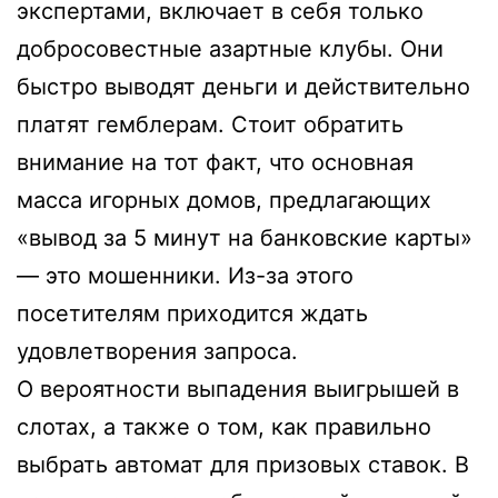
экспертами, включает в себя только
добросовестные азартные клубы. Они
быстро выводят деньги и действительно
платят гемблерам. Стоит обратить
внимание на тот факт, что основная
масса игорных домов, предлагающих
«вывод за 5 минут на банковские карты»
— это мошенники. Из-за этого
посетителям приходится ждать
удовлетворения запроса.
О вероятности выпадения выигрышей в
слотах, а также о том, как правильно
выбрать автомат для призовых ставок. В