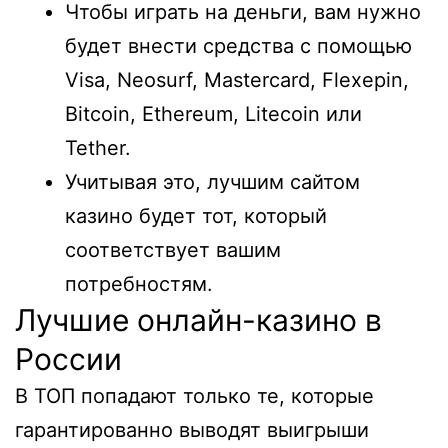
Чтобы играть на деньги, вам нужно
будет внести средства с помощью
Visa, Neosurf, Mastercard, Flexepin,
Bitcoin, Ethereum, Litecoin или
Tether.
Учитывая это, лучшим сайтом
казино будет тот, который
соответствует вашим
потребностям.
Лучшие онлайн-казино в
России
В ТОП попадают только те, которые
гарантированно выводят выигрыши