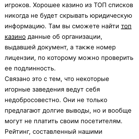
игроков. Хорошее казино из ТОП списков
никогда не будет скрывать юридическую
информацию. Там вы сможете найти
топ
казино
данные об организации,
выдавшей документ, а также номер
лицензии, по которому можно проверить
ее подлинность.
Связано это с тем, что некоторые
игорные заведения ведут себя
недобросовестно. Они не только
предлагают долгие выводы, но и вообще
могут не платить своим посетителям.
Рейтинг, составленный нашими