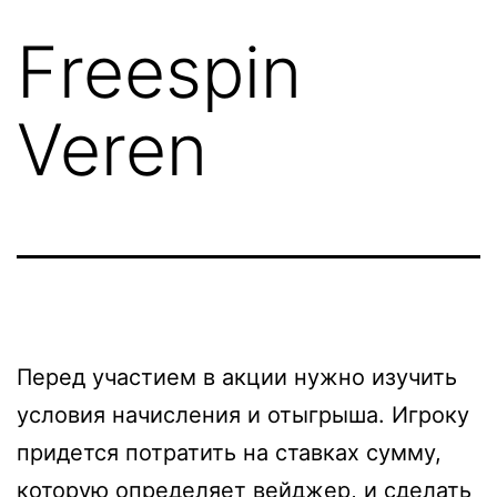
Freespin
Skip
to
Veren
content
Перед участием в акции нужно изучить
условия начисления и отыгрыша. Игроку
придется потратить на ставках сумму,
которую определяет вейджер, и сделать