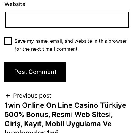
Website
Save my name, email, and website in this browser
for the next time I comment.
Post
Previous post
1win Online On Line Casino Türkiye
navigation
500% Bonus, Resmi Web Sitesi,
Giriş, Kayıt, Mobil Uygulama Ve
Incelemeler 1wi