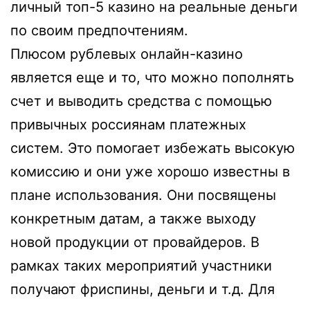
личный топ-5 казино на реальные деньги
по своим предпочтениям.
Плюсом рублевых онлайн-казино
является еще и то, что можно пополнять
счет и выводить средства с помощью
привычных россиянам платежных
систем. Это помогает избежать высокую
комиссию и они уже хорошо известны в
плане использования. Они посвящены
конкретным датам, а также выходу
новой продукции от провайдеров. В
рамках таких мероприятий участники
получают фриспины, деньги и т.д. Для