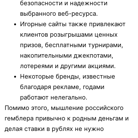
безопасности и надежности
выбранного веб-ресурса.
Игорные сайты также привлекают
клиентов розыгрышами ценных
призов, бесплатными турнирами,
накопительными джекпотами,
лотереями и другими акциями.
Некоторые бренды, известные
благодаря рекламе, годами
работают нелегально.
Помимо этого, мышление российского
гемблера привычно к родным деньгам и
делая ставки в рублях не нужно