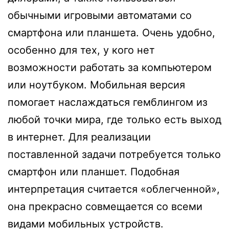
обычными игровыми автоматами со
смартфона или планшета. Очень удобно,
особенно для тех, у кого нет
возможности работать за компьютером
или ноутбуком. Мобильная версия
помогает наслаждаться гемблингом из
любой точки мира, где только есть выход
в интернет. Для реализации
поставленной задачи потребуется только
смартфон или планшет. Подобная
интерпретация считается «облегченной»,
она прекрасно совмещается со всеми
видами мобильных устройств.