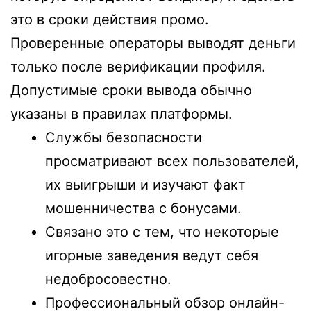
это в сроки действия промо.
Проверенные операторы выводят деньги
только после верификации профиля.
Допустимые сроки вывода обычно
указаны в правилах платформы.
Службы безопасности
просматривают всех пользователей,
их выигрыши и изучают факт
мошенничества с бонусами.
Связано это с тем, что некоторые
игорные заведения ведут себя
недобросовестно.
Профессиональный обзор онлайн-