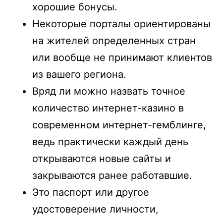
хорошие бонусы.
Некоторые порталы ориентированы
на жителей определенных стран
или вообще не принимают клиентов
из вашего региона.
Вряд ли можно назвать точное
количество интернет-казино в
современном интернет-гемблинге,
ведь практически каждый день
открываются новые сайты и
закрываются ранее работавшие.
Это паспорт или другое
удостоверение личности,