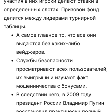
участия в них игроки делают ставки в
определенных слотах. Призовой фонд
делится между лидерами турнирной
таблицы.
А самое главное то, что все они
выдаются без каких-либо
вейджеров.
Службы безопасности
просматривают всех пользователей,
их выигрыши и изучают факт
мошенничества с бонусами.
В следствии чего, в 2009 году
президент России Владимир Путин
восстановил практически полный