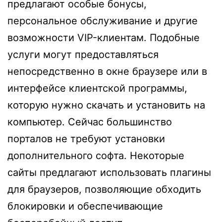
предлагают особые бонусы,
персональное обслуживание и другие
возможности VIP-клиентам. Подобные
услуги могут предоставляться
непосредственно в окне браузере или в
интерфейсе клиентской программы,
которую нужно скачать и установить на
компьютер. Сейчас большинство
порталов не требуют установки
дополнительного софта. Некоторые
сайты предлагают использовать плагины
для браузеров, позволяющие обходить
блокировки и обеспечивающие