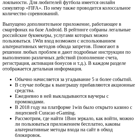
лояльности. Для любителей футбола имеется онлайн
симулятор «FIFA». По нему также проводится колоссальное
количество соревнований.
Выпущено дополнительное приложение, работающее в
смартфонах на базе Android. В рейтинге собраны легальные
российские букмекеры, услугами которых можно
пользоваться. 1Win вход возможен с использованием
альтернативных методов обхода запретов. Помогают в
решении любых проблем и дают подробные инструкции по
выполнению различных действий (пополнение счета,
регистрация, активация бонусов и т.д.). В каждом разделе
отображается детальная информация.
Обычно начисляется за угадывание 5 и более событий.
В случае победы к выигрышу прибавляются акционные
средства.
Ежедневно в ней выкладываются ваучеры с
промокодами.
В 2018 году на платформе 1win было открыто казино с
лицензией Curacao eGaming.
Рассмотрим, где найти 1Вин зеркало, как войти, можно
ли пользоваться приложением бесплатно, каковы
альтернативные методы входа на сайт в обход
блокировок.