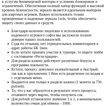
к услугам букмекерской конторы в условиях блокировок и
ограничений. Обеспечивая полный набор функций и высокий
уровень безопасности, зеркало является идеальным выбором
для азартных игроков. Важно использовать только
проверенные и надежные зеркала 1win, чтобы обеспечить
защиту своих данных и средств.
Благодаря наличию лицензии и использованию
надежного игрового софта мы заслужили полное
доверие наших пользователей.
Судя по отзывам, нет отрицательных комментариев в
адрес работы БК 1вин.
Если хотите принять участие в турнире, то ищите лобби
с состоянием «Регистрация».
Для раздела казино действуют различные бонусы и
программа лояльности.
Кстати, процесс довольно увлекательный и быстрый,
так как в приложении 1 Вин есть разделение по видам и
с отдельным меню.
Выдаются они только в разделе казино (1 монета за 750
рублей).
То, что у вас образуется в результате этого процесса,
отожмите через марлю, чтобы получить сок.
Для рублей установлено значение 1 к 1, а минимальное
количество очков для обмена – 1000.