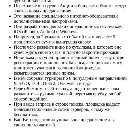
функционал сайта.
Переходите в разделе «Акции и бонусы» и будете всегда
знать о новых предложениях.
Это название специального интернет-обозревателя с
дополнительными настройками.
Они разработаны для таких операционных систем как,
iOS (iPhone), Android и Windows.
Например, за 7 угаданных событий вы получаете 9
процентов от суммы выигрыша сверху.
После чего разлейте вино по бутылкам, в которых оно
будет ждать своего часа, и плотно закройте пробками.
Новичкам доступен приветственный бонус сразу после
регистрации и пополнения баланса, а старожилы могут
принимать участия в различный акциях, где
разыгрываются ценные призы.
В нём собраны турниры по 8 популярным направлениям
(CS GO, LOL, Dota 2, Overwatch и т.д.).
Через 30 минут слейте воду, а подготовленные ягоды
раздавите — руками, скалкой, через мясорубку, любой
способ подойдет.
При вводе запроса в строке поиска, площадка выдаст
пользователю больше сотни серверов, к тому же –
бесплатных.
Ван Вин подготовил уникальное предложение для
своих пользователей.