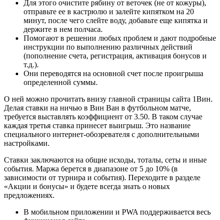
Для этого очистите рябину от веточек (не от кожуры),
отправьте ее в кастрюлю и залейте кипятком на 20
минут, после чего слейте воду, добавьте еще кипятка и
держите в нем полчаса.
Помогают в решении любых проблем и дают подробные
инструкции по выполнению различных действий
(пополнение счета, регистрация, активация бонусов и
т.д.).
Они переводятся на основной счет после проигрыша
определенной суммы.
О ней можно прочитать внизу главной страницы сайта 1Вин.
Делая ставки на ничью в Вин Ван в футбольном матче,
требуется выставлять коэффициент от 3.50. В таком случае
каждая третья ставка принесет выигрыш. Это название
специального интернет-обозревателя с дополнительными
настройками.
Ставки заключаются на общие исходы, тоталы, сеты и иные
события. Маржа берется в диапазоне от 5 до 10% (в
зависимости от турнира и события). Переходите в разделе
«Акции и бонусы» и будете всегда знать о новых
предложениях.
В мобильном приложении и PWA поддерживается весь