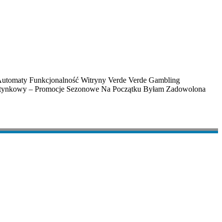
 Automaty Funkcjonalność Witryny Verde Verde Gambling
lentynkowy – Promocje Sezonowe Na Początku Byłam Zadowolona