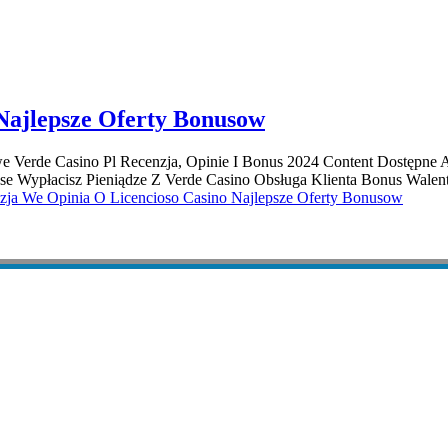
Najlepsze Oferty Bonusow
e Verde Casino Pl️ Recenzja, Opinie I Bonus 2024 Content Dostępne
chse Wypłacisz Pieniądze Z Verde Casino Obsługa Klienta Bonus Wa
zja We Opinia O Licencioso Casino Najlepsze Oferty Bonusow