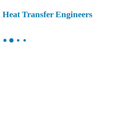
Heat Transfer Engineers