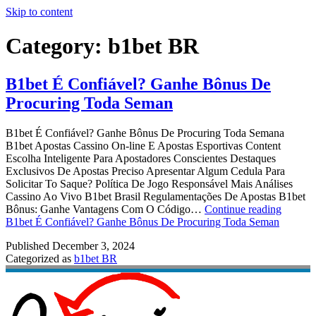
Skip to content
Category:
b1bet BR
B1bet É Confiável? Ganhe Bônus De
Procuring Toda Seman
B1bet É Confiável? Ganhe Bônus De Procuring Toda Semana
B1bet Apostas Cassino On-line E Apostas Esportivas Content
Escolha Inteligente Para Apostadores Conscientes Destaques
Exclusivos De Apostas Preciso Apresentar Algum Cedula Para
Solicitar To Saque? Política De Jogo Responsável Mais Análises
Cassino Ao Vivo B1bet Brasil Regulamentações De Apostas B1bet
Bônus: Ganhe Vantagens Com O Código…
Continue reading
B1bet É Confiável? Ganhe Bônus De Procuring Toda Seman
Published
December 3, 2024
Categorized as
b1bet BR