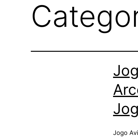
Catego
Skip
to
content
Jog
Arc
Jog
Jogo Avi