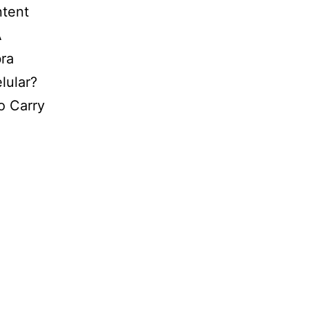
ntent
A
ra
lular?
o Carry