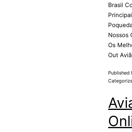
Brasil C
Principa
Poqueda
Nossos C
Os Melh
Out Avi
Published
Categoriz
Avi
Onl