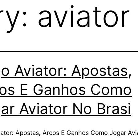
ry:
aviator 
o Aviator: Apostas,
os E Ganhos Como
ar Aviator No Brasi
ator: Apostas, Arcos E Ganhos Como Jogar Avi