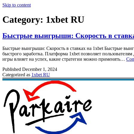
Skip to content
Category:
1xbet RU
Быстрые выигрыши: Скорость в ставка
Быстрые выигрыши: Скорость в ставках на 1xbet Быстрые выигр
быстрого заработка. Платформа 1xbet позволяет пользователям
игры влияет на успех, какие стратегии можно применять…
Con
Published
December 1, 2024
Categorized as
1xbet RU