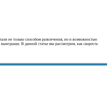
тали не только способом развлечения, но и возможностью
е выигрыши. В данной статье мы рассмотрим, как скорость