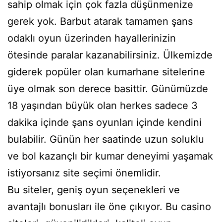
sahip olmak için çok fazla düşünmenize
gerek yok. Barbut atarak tamamen şans
odaklı oyun üzerinden hayallerinizin
ötesinde paralar kazanabilirsiniz. Ülkemizde
giderek popüler olan kumarhane sitelerine
üye olmak son derece basittir. Günümüzde
18 yaşından büyük olan herkes sadece 3
dakika içinde şans oyunları içinde kendini
bulabilir. Günün her saatinde uzun soluklu
ve bol kazançlı bir kumar deneyimi yaşamak
istiyorsanız site seçimi önemlidir.
Bu siteler, geniş oyun seçenekleri ve
avantajlı bonusları ile öne çıkıyor. Bu casino