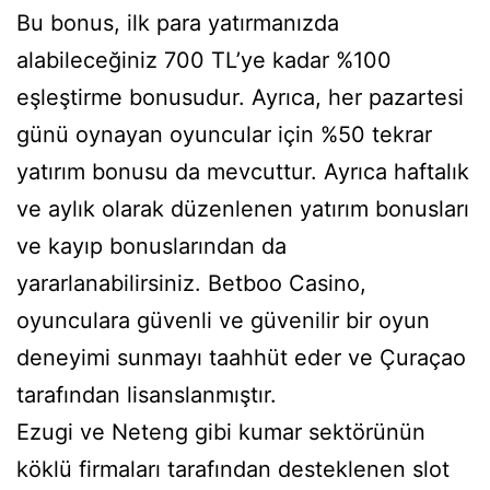
Bu bonus, ilk para yatırmanızda
alabileceğiniz 700 TL’ye kadar %100
eşleştirme bonusudur. Ayrıca, her pazartesi
günü oynayan oyuncular için %50 tekrar
yatırım bonusu da mevcuttur. Ayrıca haftalık
ve aylık olarak düzenlenen yatırım bonusları
ve kayıp bonuslarından da
yararlanabilirsiniz. Betboo Casino,
oyunculara güvenli ve güvenilir bir oyun
deneyimi sunmayı taahhüt eder ve Çuraçao
tarafından lisanslanmıştır.
Ezugi ve Neteng gibi kumar sektörünün
köklü firmaları tarafından desteklenen slot