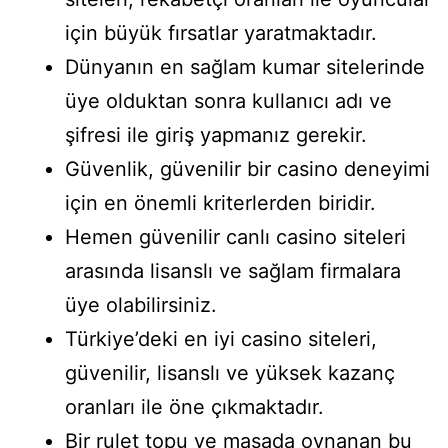
için büyük fırsatlar yaratmaktadır.
Dünyanın en sağlam kumar sitelerinde
üye olduktan sonra kullanıcı adı ve
şifresi ile giriş yapmanız gerekir.
Güvenlik, güvenilir bir casino deneyimi
için en önemli kriterlerden biridir.
Hemen güvenilir canlı casino siteleri
arasında lisanslı ve sağlam firmalara
üye olabilirsiniz.
Türkiye’deki en iyi casino siteleri,
güvenilir, lisanslı ve yüksek kazanç
oranları ile öne çıkmaktadır.
Bir rulet topu ve masada oynanan bu