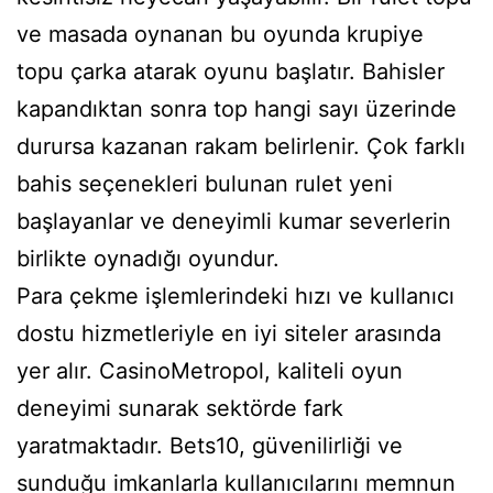
ve masada oynanan bu oyunda krupiye
topu çarka atarak oyunu başlatır. Bahisler
kapandıktan sonra top hangi sayı üzerinde
durursa kazanan rakam belirlenir. Çok farklı
bahis seçenekleri bulunan rulet yeni
başlayanlar ve deneyimli kumar severlerin
birlikte oynadığı oyundur.
Para çekme işlemlerindeki hızı ve kullanıcı
dostu hizmetleriyle en iyi siteler arasında
yer alır. CasinoMetropol, kaliteli oyun
deneyimi sunarak sektörde fark
yaratmaktadır. Bets10, güvenilirliği ve
sunduğu imkanlarla kullanıcılarını memnun