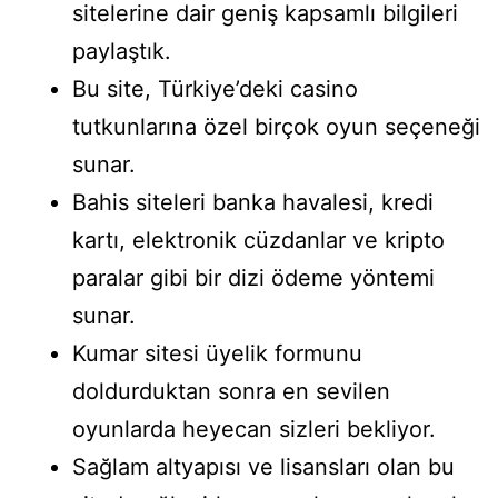
sitelerine dair geniş kapsamlı bilgileri
paylaştık.
Bu site, Türkiye’deki casino
tutkunlarına özel birçok oyun seçeneği
sunar.
Bahis siteleri banka havalesi, kredi
kartı, elektronik cüzdanlar ve kripto
paralar gibi bir dizi ödeme yöntemi
sunar.
Kumar sitesi üyelik formunu
doldurduktan sonra en sevilen
oyunlarda heyecan sizleri bekliyor.
Sağlam altyapısı ve lisansları olan bu