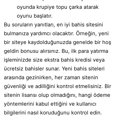
oyunda krupiye topu çarka atarak
oyunu başlatır.
Bu soruların yanıtları, en iyi bahis sitesini
bulmanıza yardımcı olacaktır. Örneğin, yeni
bir siteye kaydolduğunuzda genelde bir hoş
geldin bonusu alırsınız. Bu, ilk para yatırma
işleminizde size ekstra bahis kredisi veya
ücretsiz bahisler sunar. Yeni bahis siteleri
arasında gezinirken, her zaman sitenin
güvenliği ve adilliğini kontrol etmelisiniz. Bir
sitenin lisansı olup olmadığını, hangi ödeme
yöntemlerini kabul ettiğini ve kullanıcı
bilgilerini nasıl koruduğunu kontrol edin.