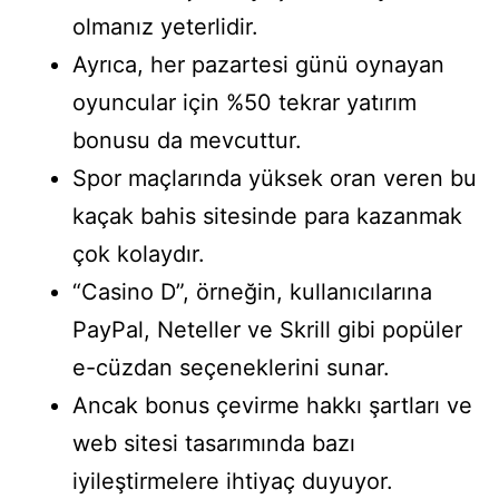
olmanız yeterlidir.
Ayrıca, her pazartesi günü oynayan
oyuncular için %50 tekrar yatırım
bonusu da mevcuttur.
Spor maçlarında yüksek oran veren bu
kaçak bahis sitesinde para kazanmak
çok kolaydır.
“Casino D”, örneğin, kullanıcılarına
PayPal, Neteller ve Skrill gibi popüler
e-cüzdan seçeneklerini sunar.
Ancak bonus çevirme hakkı şartları ve
web sitesi tasarımında bazı
iyileştirmelere ihtiyaç duyuyor.