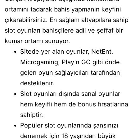
ortamını tadarak bahis yapmanın keyfini
çıkarabilirsiniz. En sağlam altyapılara sahip
slot oyunları bahisçilere adil ve şeffaf bir
kumar ortamı sunuyor.
Sitede yer alan oyunlar, NetEnt,
Microgaming, Play’n GO gibi önde
gelen oyun sağlayıcıları tarafından
desteklenir.
Slot oyunları dışında sanal oyunlar
hem keyifli hem de bonus fırsatlarına
sahiptir.
Popüler slot oyunlarında şansınızı
denemek için 18 yaşından büyük