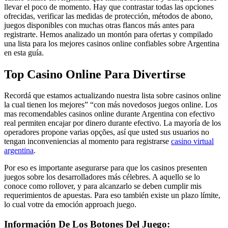
llevar el poco de momento. Hay que contrastar todas las opciones
ofrecidas, verificar las medidas de protección, métodos de abono,
juegos disponibles con muchas otras flancos más antes para
registrarte. Hemos analizado un montón para ofertas y compilado
una lista para los mejores casinos online confiables sobre Argentina
en esta guía.
Top Casino Online Para Divertirse
Recordá que estamos actualizando nuestra lista sobre casinos online
la cual tienen los mejores” “con más novedosos juegos online. Los
mas recomendables casinos online durante Argentina con efectivo
real permiten encajar por dinero durante efectivo. La mayoría de los
operadores propone varias opções, así que usted sus usuarios no
tengan inconveniencias al momento para registrarse
casino virtual
argentina
.
Por eso es importante asegurarse para que los casinos presenten
juegos sobre los desarrolladores más célebres. A aquello se lo
conoce como rollover, y para alcanzarlo se deben cumplir mis
requerimientos de apuestas. Para eso también existe un plazo límite,
lo cual votre da emoción approach juego.
Información De Los Botones Del Juego: