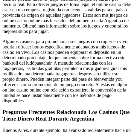
peculio real. Para ofrecer juegos de foma legal, el online casino debe
estar en una empresa registrada con licencias válidas para el país o
provincia de origen de aquellas jugadores. Estos son mis juegos de
online casino online más buscados del momento en la Argentina de
momento. Obtené más información sobre los juegos y encontrá los
mejores sitios para jugar.
Algunos casinos, para promocionar sus juegos con crupier en vivo,
podrían ofrecer bonos específicamente adaptados a mis juegos de
casino en vivo. Los casinos pueden equiparar el depósito en un
determinado porcentaje, lo que aumenta sobre forma efectiva este
bankroll del ludópatatahúr. A menudo relacionadas con las
tragaperras, las tiradas gratuitas permiten a mis jugadores girar mis
rodillos de una determinada tragaperras desprovisto utilizar su
propio dinero. Pueden integrar parte del pase de bienvenida you
ofrecerse como promoción de un juego concreto. Si estás en algún
on line casino online con relajación extranjera, la conversión de la
unidad se hace instantáneamente con los métodos de pago
disponibles.
Preguntas Frecuentes Relacionada Los Casinos Que
Tiene Dinero Real Durante Argentina
Buenos Aires, durante ejemplo, ha avanzado recientemente hacia un