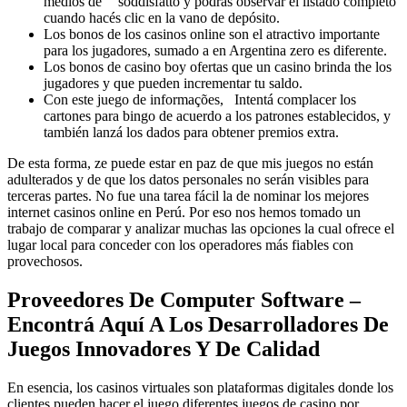
medios de” “soddisfatto y podrás observar el listado completo
cuando hacés clic en la vano de depósito.
Los bonos de los casinos online son el atractivo importante
para los jugadores, sumado a en Argentina zero es diferente.
Los bonos de casino boy ofertas que un casino brinda the los
jugadores y que pueden incrementar tu saldo.
Con este juego de informações, Intentá complacer los
cartones para bingo de acuerdo a los patrones establecidos, y
también lanzá los dados para obtener premios extra.
De esta forma, ze puede estar en paz de que mis juegos no están
adulterados y de que los datos personales no serán visibles para
terceras partes. No fue una tarea fácil la de nominar los mejores
internet casinos online en Perú. Por eso nos hemos tomado un
trabajo de comparar y analizar muchas las opciones la cual ofrece el
lugar local para conceder con los operadores más fiables con
provechosos.
Proveedores De Computer Software –
Encontrá Aquí A Los Desarrolladores De
Juegos Innovadores Y De Calidad
En esencia, los casinos virtuales son plataformas digitales donde los
clientes pueden hacer el juego diferentes juegos de casino por