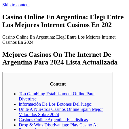
Skip to content
Casino Online En Argentina: Elegí Entre
Los Mejores Internet Casinos En 202
Casino Online En Argentina: Elegí Entre Los Mejores Internet
Casinos En 2024
Mejores Casinos On The Internet De
Argentina Para 2024 Lista Actualizada
Content
Top Gambling Establishment Online Para
Divertirse
Información De Los Botones Del Juego:
Unite A Nuestros Casinos Online Spain Mejor
Valorados Sobre 2024
Casinos Online Argentina Estadísticas
Drop & Wins Disadvantage Play Casino At