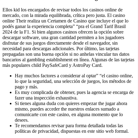
Ellos kid los encargados de revisar todos los casinos online de
mercado, con la mirada equilibrada, crítica pero justa. El casino
online Their realiza un Certamen de Casino que incluye el que lo
podés ganar la experiencia completa” “pra el Grand Tarif Brasil
2024 de la F1. Si bien algunos casinos ofrecen la opción sobre
descargar software, una gran cantidad permiten a los jugadores
disfrutar de sus juegos directamente desde el navegador, sin
necesidad para descargas adicionales. Por último, las tarjetas
prepagadas son una buena opción si no anhelas vincular tus datos
bancarios al gambling establishment en línea. Algunas de las tarjetas
más populares child PaySafeCard y AstroPay Card.
Hay muchos factores a considerar al optar” “el casino online,
lo que la seguridad, una selección de juegos, los métodos de
pago y más.
Es muy complicada de obtener, pues la agencia se encarga de
fazer una inspección exhaustiva.
Si tienes alguna duda con quieres empezar the jugar ahora
mismo, puedes acceder the nuestros enlaces sumado a
comunicarte con este casino, en alguna momento que lo
desees.
Te recomendamos revisar para forma detallada todas las
políticas de privacidad, dispuestas en este sitio web formal.