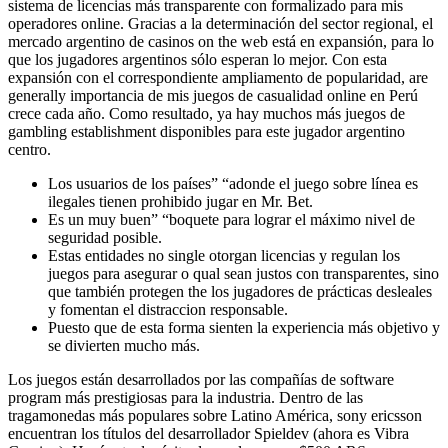
sistema de licencias más transparente con formalizado para mis
operadores online. Gracias a la determinación del sector regional, el
mercado argentino de casinos on the web está en expansión, para lo
que los jugadores argentinos sólo esperan lo mejor. Con esta
expansión con el correspondiente ampliamento de popularidad, are
generally importancia de mis juegos de casualidad online en Perú
crece cada año. Como resultado, ya hay muchos más juegos de
gambling establishment disponibles para este jugador argentino
centro.
Los usuarios de los países” “adonde el juego sobre línea es
ilegales tienen prohibido jugar en Mr. Bet.
Es un muy buen” “boquete para lograr el máximo nivel de
seguridad posible.
Estas entidades no single otorgan licencias y regulan los
juegos para asegurar o qual sean justos con transparentes, sino
que también protegen the los jugadores de prácticas desleales
y fomentan el distraccion responsable.
Puesto que de esta forma sienten la experiencia más objetivo y
se divierten mucho más.
Los juegos están desarrollados por las compañías de software
program más prestigiosas para la industria. Dentro de las
tragamonedas más populares sobre Latino América, sony ericsson
encuentran los títulos del desarrollador Spieldev (ahora es Vibra