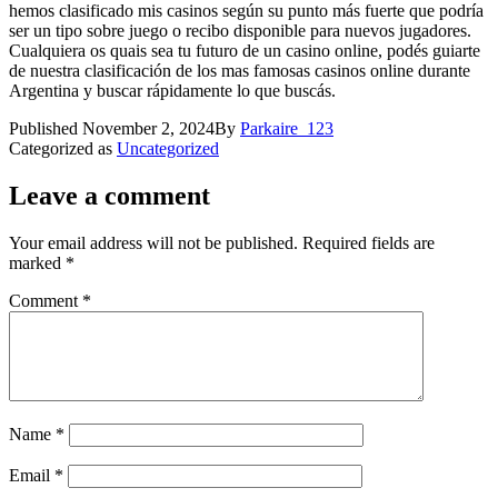
hemos clasificado mis casinos según su punto más fuerte que podría
ser un tipo sobre juego o recibo disponible para nuevos jugadores.
Cualquiera os quais sea tu futuro de un casino online, podés guiarte
de nuestra clasificación de los mas famosas casinos online durante
Argentina y buscar rápidamente lo que buscás.
Published
November 2, 2024
By
Parkaire_123
Categorized as
Uncategorized
Leave a comment
Your email address will not be published.
Required fields are
marked
*
Comment
*
Name
*
Email
*