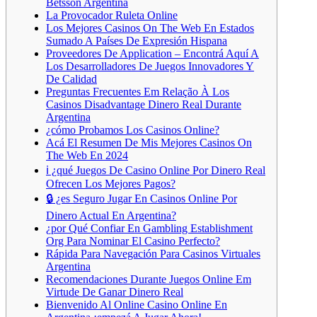
Betsson Argentina
La Provocador Ruleta Online
Los Mejores Casinos On The Web En Estados
Sumado A Países De Expresión Hispana
Proveedores De Application – Encontrá Aquí A
Los Desarrolladores De Juegos Innovadores Y
De Calidad
Preguntas Frecuentes Em Relação À Los
Casinos Disadvantage Dinero Real Durante
Argentina
¿cómo Probamos Los Casinos Online?
Acá El Resumen De Mis Mejores Casinos On
The Web En 2024
ℹ️ ¿qué Juegos De Casino Online Por Dinero Real
Ofrecen Los Mejores Pagos?
🔒 ¿es Seguro Jugar En Casinos Online Por
Dinero Actual En Argentina?
¿por Qué Confiar En Gambling Establishment
Org Para Nominar El Casino Perfecto?
Rápida Para Navegación Para Casinos Virtuales
Argentina
Recomendaciones Durante Juegos Online Em
Virtude De Ganar Dinero Real
Bienvenido Al Online Casino Online En