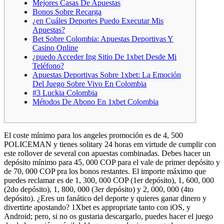
Mejores Casas De Apuestas
Bonos Sobre Recarga
¿en Cuáles Deportes Puedo Executar Mis
Apuestas?
Bet Sobre Colombia: Apuestas Deportivas Y
Casino Online
¿puedo Acceder Ing Sitio De 1xbet Desde Mi
Teléfono?
Apuestas Deportivas Sobre 1xbet: La Emoción
Del Juego Sobre Vivo En Colombia
#3 Luckia Colombia
Métodos De Abono En 1xbet Colombia
El coste mínimo para los angeles promoción es de 4, 500
POLICEMAN y tienes solitary 24 horas em virtude de cumplir con
este rollover de several con apuestas combinadas. Debes hacer un
depósito mínimo para 45, 000 COP para el vale de primer depósito y
de 70, 000 COP pra los bonos restantes. El importe máximo que
puedes reclamar es de 1, 300, 000 COP (1er depósito), 1, 600, 000
(2do depósito), 1, 800, 000 (3er depósito) y 2, 000, 000 (4to
depósito). ¿Eres un fanático del deporte y quieres ganar dinero y
divertirte apostando? 1Xbet es appropriate tanto con iOS, y
Android; pero, si no os gustaria descargarlo, puedes hacer el juego