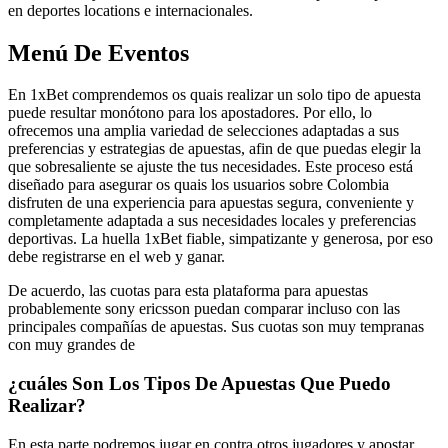
en deportes locations e internacionales.
Menú De Eventos
En 1xBet comprendemos os quais realizar un solo tipo de apuesta
puede resultar monótono para los apostadores. Por ello, lo
ofrecemos una amplia variedad de selecciones adaptadas a sus
preferencias y estrategias de apuestas, afin de que puedas elegir la
que sobresaliente se ajuste the tus necesidades. Este proceso está
diseñado para asegurar os quais los usuarios sobre Colombia
disfruten de una experiencia para apuestas segura, conveniente y
completamente adaptada a sus necesidades locales y preferencias
deportivas. La huella 1xBet fiable, simpatizante y generosa, por eso
debe registrarse en el web y ganar.
De acuerdo, las cuotas para esta plataforma para apuestas
probablemente sony ericsson puedan comparar incluso con las
principales compañías de apuestas. Sus cuotas son muy tempranas
con muy grandes de
¿cuáles Son Los Tipos De Apuestas Que Puedo
Realizar?
En esta parte podremos jugar en contra otros jugadores y apostar