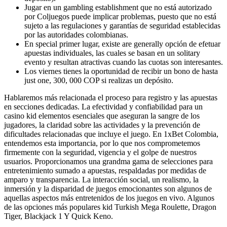
Jugar en un gambling establishment que no está autorizado
por Coljuegos puede implicar problemas, puesto que no está
sujeto a las regulaciones y garantías de seguridad establecidas
por las autoridades colombianas.
En special primer lugar, existe are generally opción de efetuar
apuestas individuales, las cuales se basan en un solitary
evento y resultan atractivas cuando las cuotas son interesantes.
Los viernes tienes la oportunidad de recibir un bono de hasta
just one, 300, 000 COP si realizas un depósito.
Hablaremos más relacionada el proceso para registro y las apuestas
en secciones dedicadas. La efectividad y confiabilidad para un
casino kid elementos esenciales que aseguran la sangre de los
jugadores, la claridad sobre las actividades y la prevención de
dificultades relacionadas que incluye el juego. En 1xBet Colombia,
entendemos esta importancia, por lo que nos comprometemos
firmemente con la seguridad, vigencia y el golpe de nuestros
usuarios. Proporcionamos una grandma gama de selecciones para
entretenimiento sumado a apuestas, respaldadas por medidas de
amparo y transparencia. La interacción social, un realismo, la
inmersión y la disparidad de juegos emocionantes son algunos de
aquellas aspectos más entretenidos de los juegos en vivo. Algunos
de las opciones más populares kid Turkish Mega Roulette, Dragon
Tiger, Blackjack 1 Y Quick Keno.