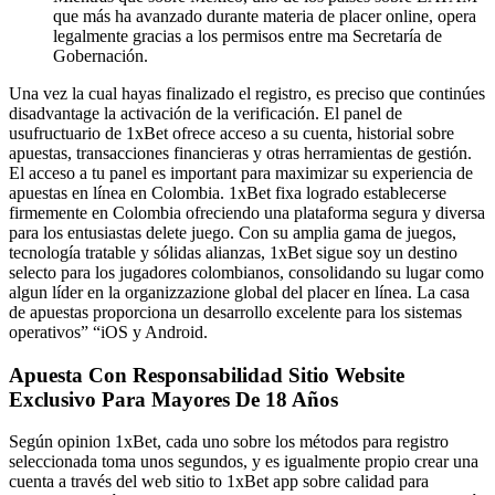
que más ha avanzado durante materia de placer online, opera
legalmente gracias a los permisos entre ma Secretaría de
Gobernación.
Una vez la cual hayas finalizado el registro, es preciso que continúes
disadvantage la activación de la verificación. El panel de
usufructuario de 1xBet ofrece acceso a su cuenta, historial sobre
apuestas, transacciones financieras y otras herramientas de gestión.
El acceso a tu panel es important para maximizar su experiencia de
apuestas en línea en Colombia. 1xBet fixa logrado establecerse
firmemente en Colombia ofreciendo una plataforma segura y diversa
para los entusiastas delete juego. Con su amplia gama de juegos,
tecnología tratable y sólidas alianzas, 1xBet sigue soy un destino
selecto para los jugadores colombianos, consolidando su lugar como
algun líder en la organizzazione global del placer en línea. La casa
de apuestas proporciona un desarrollo excelente para los sistemas
operativos” “iOS y Android.
Apuesta Con Responsabilidad Sitio Website
Exclusivo Para Mayores De 18 Años
Según opinion 1xBet, cada uno sobre los métodos para registro
seleccionada toma unos segundos, y es igualmente propio crear una
cuenta a través del web sitio to 1xBet app sobre calidad para