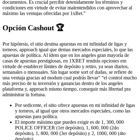
documentos. Es crucial percibir detenidamente los términos y
condiciones em virtude de evitar malentendidos con aprovechar al
máximo las ventajas ofrecidas por 1xBet.”
Opción Cashout 🏆
Por hipótesis, el sitio destina apuestas en mi infinidad de ligas y
torneos, approach igual que demas mercados especiales, lo que las
apuestas de política. Al ídem que en los angeles gran mayoría de
casas de apuestas prestigiosas, en 1XBET tendrás opciones em
virtude de establecer límites de depósito y retiro, ya sean diarios,
semanales o mensuales. Sin lugar some sort of dudas, se refiere de
una ventaja gracias ad modum cual podrás llevar” “el control mucho
más preciso de tu inversión y ganancias dentro de los angeles
plataforma y, approach mismo tiempo, conseguir más libertad pra
administrar tu fortuna.
Por sedicente, el sitio ofrece apuestas en mi infinidad de ligas
y torneos, al igual que otros mercados especiales, como las
apuestas para política.
El importe máximo que puedes exigir es de 1, 300, 000
POLICE OFFICER (1er depósito), 1, 600, 000 (2do
depósito), 1, 800, 000 (3er depósito) y 2, 1000, 000 (4to
depósito).