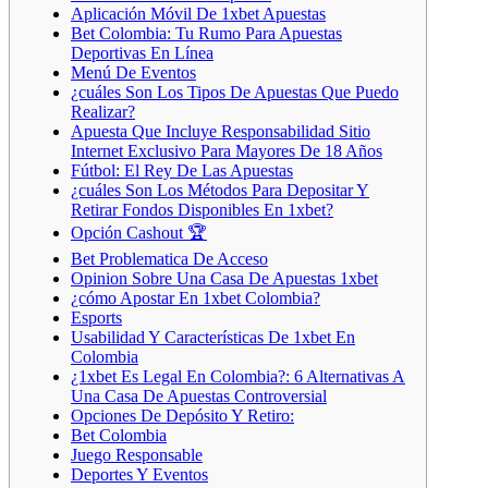
Aplicación Móvil De 1xbet Apuestas
Bet Colombia: Tu Rumo Para Apuestas
Deportivas En Línea
Menú De Eventos
¿cuáles Son Los Tipos De Apuestas Que Puedo
Realizar?
Apuesta Que Incluye Responsabilidad Sitio
Internet Exclusivo Para Mayores De 18 Años
Fútbol: El Rey De Las Apuestas
¿cuáles Son Los Métodos Para Depositar Y
Retirar Fondos Disponibles En 1xbet?
Opción Cashout 🏆
Bet Problematica De Acceso
Opinion Sobre Una Casa De Apuestas 1xbet
¿cómo Apostar En 1xbet Colombia?
Esports
Usabilidad Y Características De 1xbet En
Colombia
¿1xbet Es Legal En Colombia?: 6 Alternativas A
Una Casa De Apuestas Controversial
Opciones De Depósito Y Retiro:
Bet Colombia
Juego Responsable
Deportes Y Eventos