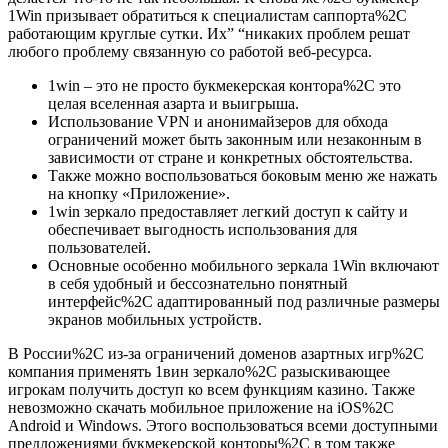
1Win призывает обратиться к специалистам саппорта%2C
работающим круглые сутки. Их” “никаких проблем решат
любого проблему связанную со работой веб-ресурса.
1win – это не просто букмекерская контора%2C это
целая вселенная азарта и выигрыша.
Использование VPN и анонимайзеров для обхода
ограничений может быть законным или незаконным в
зависимости от стране и конкретных обстоятельства.
Также можно воспользоваться боковым меню же нажать
на кнопку «Приложение».
1win зеркало предоставляет легкий доступ к сайту и
обеспечивает выгодность использования для
пользователей.
Основные особенно мобильного зеркала 1Win включают
в себя удобный и бессознательно понятный
интерфейс%2C адаптированный под различные размеры
экранов мобильных устройств.
В России%2C из-за ограничений доменов азартных игр%2C
компания применять 1вин зеркало%2C разыскивающее
игрокам получить доступ ко всем функциям казино. Также
невозможно скачать мобильное приложение на iOS%2C
Android и Windows. Этого воспользоваться всеми доступными
предложениями букмекерской конторы%2C в том также