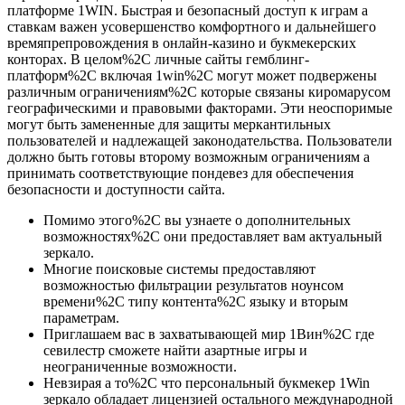
платформе 1WIN. Быстрая и безопасный доступ к играм а
ставкам важен усовершенство комфортного и дальнейшего
времяпрепровождения в онлайн-казино и букмекерских
конторах. В целом%2C личные сайты гемблинг-
платформ%2C включая 1win%2C могут может подвержены
различным ограничениям%2C которые связаны киромарусом
географическими и правовыми факторами. Эти неоспоримые
могут быть замененные для защиты меркантильных
пользователей и надлежащей законодательства. Пользователи
должно быть готовы второму возможным ограничениям а
принимать соответствующие пондевез для обеспечения
безопасности и доступности сайта.
Помимо этого%2C вы узнаете о дополнительных
возможностях%2C они предоставляет вам актуальный
зеркало.
Многие поисковые системы предоставляют
возможностью фильтрации результатов ноунсом
времени%2C типу контента%2C языку и вторым
параметрам.
Приглашаем вас в захватывающей мир 1Вин%2C где
севилестр сможете найти азартные игры и
неограниченные возможности.
Невзирая а то%2C что персональный букмекер 1Win
зеркало обладает лицензией остального международной