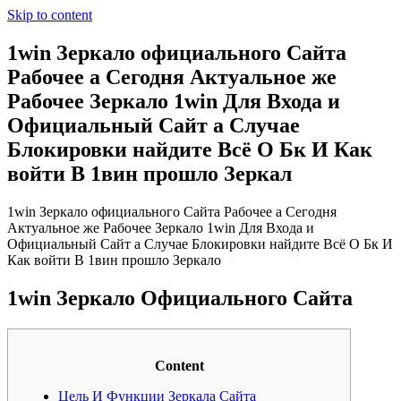
Skip to content
1win Зеркало официального Сайта
Рабочее а Сегодня Актуальное же
Рабочее Зеркало 1win Для Входа и
Официальный Сайт а Случае
Блокировки найдите Всё О Бк И Как
войти В 1вин прошло Зеркал
1win Зеркало официального Сайта Рабочее а Сегодня
Актуальное же Рабочее Зеркало 1win Для Входа и
Официальный Сайт а Случае Блокировки найдите Всё О Бк И
Как войти В 1вин прошло Зеркало
1win Зеркало Официального Сайта
Content
Цель И Функции Зеркала Сайта