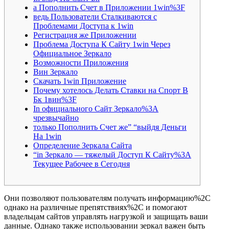
а Пополнить Счет в Приложении 1win%3F
ведь Пользователи Сталкиваются с
Проблемами Доступа к 1win
Регистрация же Приложении
Проблема Доступа К Сайту 1win Через
Официальное Зеркало
Возможности Приложения
Вин Зеркало
Скачать 1win Приложение
Почему хотелось Делать Ставки на Спорт В
Бк 1вин%3F
In официального Сайт Зеркало%3A
чрезвычайно
только Пополнить Счет же” “выйдя Деньги
На 1win
Определение Зеркала Сайта
“in Зеркало — тяжелый Доступ К Сайту%3A
Текущее Рабочее в Сегодня
Они позволяют пользователям получать информацию%2C
однако на различные препятствиях%2C и помогают
владельцам сайтов управлять нагрузкой и защищать ваши
данные. Однако также использовании зеркал важен быть