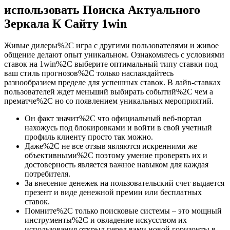
использовать Поиска Актуального
Зеркала К Сайту 1win
Живые дилеры%2C игра с другими пользователями и живое
общение делают опыт уникальном. Ознакомьтесь с условиями
ставок на 1win%2C выберите оптимальный типу ставки под
ваш стиль прогнозов%2C только наслаждайтесь
разнообразием пределе для успешных ставок. В лайв-ставках
пользователей ждет меньший выбирать событий%2C чем а
прематче%2C но со появлением уникальных мероприятий.
Он факт значит%2C что официальный веб-портал
нахожусь под блокировками и войти в свой учетный
профиль клиенту просто так можно.
Даже%2C не все отзыв являются искренними же
объективными%2C поэтому умение проверять их и
достоверность является важное навыком для каждая
потребителя.
За внесение денежек на пользовательский счет выдается
презент и виде денежной премии или бесплатных
ставок.
Помните%2C только поисковые системы – это мощный
инструменты%2C и овладение искусством их
использования открыл перед вами новой горизонты в