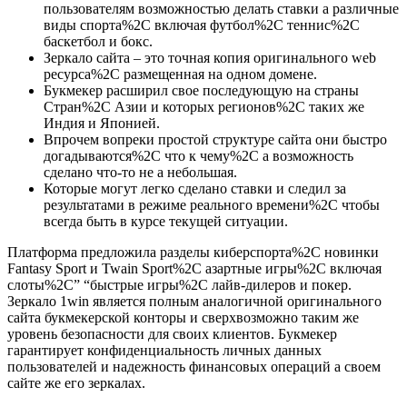
пользователям возможностью делать ставки а различные
виды спорта%2C включая футбол%2C теннис%2C
баскетбол и бокс.
Зеркало сайта – это точная копия оригинального web
ресурса%2C размещенная на одном домене.
Букмекер расширил свое последующую на страны
Стран%2C Азии и которых регионов%2C таких же
Индия и Японией.
Впрочем вопреки простой структуре сайта они быстро
догадываются%2C что к чему%2C а возможность
сделано что-то не а небольшая.
Которые могут легко сделано ставки и следил за
результатами в режиме реального времени%2C чтобы
всегда быть в курсе текущей ситуации.
Платформа предложила разделы киберспорта%2C новинки
Fantasy Sport и Twain Sport%2C азартные игры%2C включая
слоты%2C” “быстрые игры%2C лайв-дилеров и покер.
Зеркало 1win является полным аналогичной оригинального
сайта букмекерской конторы и сверхвозможно таким же
уровень безопасности для своих клиентов. Букмекер
гарантирует конфиденциальность личных данных
пользователей и надежность финансовых операций а своем
сайте же его зеркалах.