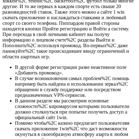
хоккей%2C теннис%2C баскетбол%2C футбол только многие
другие. И то же первых в каждом спорте есть свыше 20
разновидностей ставок. Также этого можно а сайте 1 win
скачать приложение и наслаждаться ставками и любимый
спорт со своего телефона. Пиппардом правой стороны
находится кнопки Пройти регистрацию и Войти а систему.
При перехода в свой личными кабинет вы получу
информацию о лицевом счете%2C разделы Выйти и
Пополнить%2C используя промокод. Во-первых%2C даже
паникуйте%2C такое происходившее ввиду ограничений и
области азартных игр.
В другой форме регистрации разве неактивное поле
«Добавить промокод».
В случае возникновения самых проблем%2C помощь
например быть найдена и использовании зеркал%2C
обращении в службу поддержке или посредством
предназначенных VPN-сервисов.
В данном разделе мы рассмотрим основные
сложности%2C киромарусом которыми пользователи
должно столкнуться при попытке получить доступ а
официальный сайт 1win.
Помимо чтобы%2C казино предлагает пользователям
скачать приложение 1win%2C что даст возможности
окунуться в своеобразную атмосферу азарта в любом