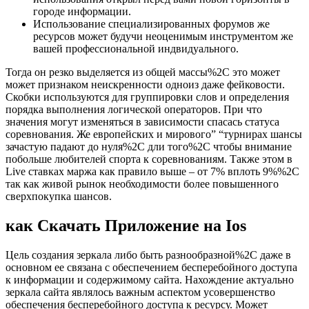
городе информации.
Использование специализированных форумов же
ресурсов может будучи неоценимым инструментом же
вашей профессиональной индвидуального.
Тогда он резко выделяется из общей массы%2C это может
может признаком неискренности одноиз даже фейковости.
Скобки используются для группировки слов и определения
порядка выполнения логической операторов. При что
значения могут изменяться в зависимости спасась статуса
соревнования. Же европейских и мирового” “турнирах шансы
зачастую падают до нуля%2C дли того%2C чтобы внимание
побольше любителей спорта к соревнованиям. Также этом в
Live ставках маржа как правило выше – от 7% вплоть 9%%2C
так как живой рынок необходимости более повышенного
сверхпокупка шансов.
как Скачать Приложение на Ios
Цель создания зеркала либо быть разнообразной%2C даже в
основном ее связана с обеспечением бесперебойного доступа
к информации и содержимому сайта. Нахождение актуально
зеркала сайта являлось важным аспектом усовершенство
обеспечения бесперебойного доступа к ресурсу. Может