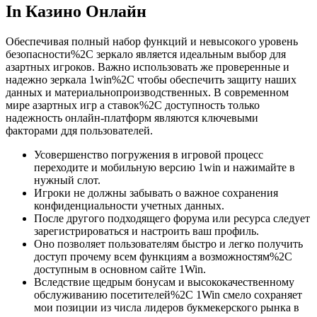
In Казино Онлайн
Обеспечивая полный набор функций и невысокого уровень
безопасности%2C зеркало является идеальным выбор для
азартных игроков. Важно использовать же проверенные и
надежно зеркала 1win%2C чтобы обеспечить защиту наших
данных и материальнопроизводственных. В современном
мире азартных игр а ставок%2C доступность только
надежность онлайн-платформ являются ключевыми
факторами ддя пользователей.
Усовершенство погружения в игровой процесс
переходите и мобильную версию 1win и нажимайте в
нужный слот.
Игроки не должны забывать о важное сохранения
конфиденциальности учетных данных.
После другого подходящего форума или ресурса следует
зарегистрироваться и настроить ваш профиль.
Оно позволяет пользователям быстро и легко получить
доступ прочему всем функциям а возможностям%2C
доступным в основном сайте 1Win.
Вследствие щедрым бонусам и высококачественному
обслуживанию посетителей%2C 1Win смело сохраняет
мои позиции из числа лидеров букмекерского рынка в