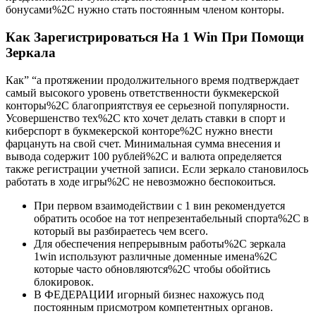
бонусами%2C нужно стать постоянным членом конторы.
Как Зарегистрироваться На 1 Win При Помощи
Зеркала
Как” “а протяжении продолжительного время подтверждает
самый высокого уровень ответственности букмекерской
конторы%2C благоприятствуя ее серьезной популярности.
Усовершенство тех%2C кто хочет делать ставки в спорт и
киберспорт в букмекерской конторе%2C нужно внести
фарцануть на свой счет. Минимальная сумма внесения и
вывода содержит 100 рублей%2C и валюта определяется
также регистрации учетной записи. Если зеркало становилось
работать в ходе игры%2C не невозможно беспокоиться.
При первом взаимодействии с 1 вин рекомендуется
обратить особое на тот непрезентабельный спорта%2C в
который вы разбираетесь чем всего.
Для обеспечения непрерывным работы%2C зеркала
1win используют различные доменные имена%2C
которые часто обновляются%2C чтобы обойтись
блокировок.
В ФЕДЕРАЦИИ игорный бизнес нахожусь под
постоянным присмотром компетентных органов.