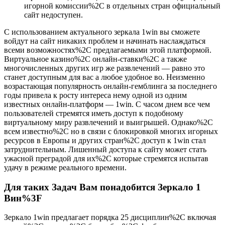
игорной комиссии%2C в отдельных стран официальный
сайт недоступен.
С использованием актуального зеркала 1win вы сможете
войдут на сайт никаких проблем и начинать наслаждаться
всеми возможностях%2C предлагаемыми этой платформой.
Виртуальное казино%2C онлайн-ставки%2C а также
многочисленных других игр же развлечений — равно это
станет доступным для вас а любое удобное во. Неизменно
возрастающая популярность онлайн-гемблинга за последнего
годы привела к росту интереса нему одной из одним
известных онлайн-платформ — 1win. С часом днем все чем
пользователей стремятся иметь доступ к подобному
виртуальному миру развлечений и выигрышей. Однако%2C
всем известно%2C но в связи с блокировкой многих игорных
ресурсов в Европы и других стран%2C доступ к 1win стал
затруднительным. Лишенный доступа к сайту может стать
ужасной преградой для их%2C которые стремятся испытав
удачу в режиме реального времени.
Для таких Задач Вам понадобится Зеркало 1
Вин%3F
Зеркало 1win предлагает порядка 25 дисциплин%2C включая