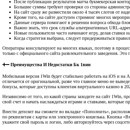
После публикации результатов матча букмекерская конто
Большие суммы требуют проверки со стороны администра
На сайт сразу же разместили около 4 тысяч слотов от на
Кроме того, на сайте доступен стриминг многих мероприя
Данные сервера помогают в решении вопроса обхода бло
Важно знать, что срок службы альтернативных URL-адре
Новые пользователи часто начинают игру, делая ставки н
Когда стратегия выбрана, следует придерживаться правил
Операторы консультируют на многих языках, поэтому в процес
только с официального сайта развлекательного заведения. Это
➕➖ Преимущества И Недостатки Бк 1вин
Мобильная версия 1Win будет стабильно работать на iOS и на An
отличается от оригинальной, разве что главное меню не выведе
бонусы, которые доступны клиентам виртуального казино в 202
Независимо от того, из какой страны заходите на сайт 1Win, п
свой счет и начать наслаждаться играми и ставками, которые 
Внести депозит вы сможете во вкладке «Пополнить», располож
по реквизитам с карты или электронного кошелька. Кнопка «Вх
укажите свой пароль и логин, либо авторизуйтесь через соцсети