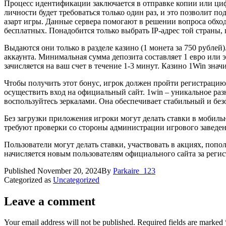
Процесс идентификации заключается в отправке копии или ци
личности будет требоваться только один раз, и это позволит п
азарт игры. Данные сервера помогают в решении вопроса обход
бесплатных. Понадобится только выбрать IP-адрес той страны, 
Выдаются они только в разделе казино (1 монета за 750 рублей
аккаунта. Минимальная сумма депозита составляет 1 евро или 
зачисляется на ваш счет в течение 1-3 минут. Казино 1Win зна
Чтобы получить этот бонус, игрок должен пройти регистрацию и
осуществить вход на официальный сайт. 1win – уникальное разн
воспользуйтесь зеркалами. Она обеспечивает стабильный и без
Без загрузки приложения игроки могут делать ставки в мобил
требуют проверки со стороны администрации игрового заведени
Пользователи могут делать ставки, участвовать в акциях, поп
начисляется новым пользователям официального сайта за регис
Published
November 20, 2024
By
Parkaire_123
Categorized as
Uncategorized
Leave a comment
Your email address will not be published.
Required fields are marked