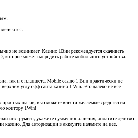
ным.
 меняются.
ычно не возникает. Казино 1Вин рекомендуется скачивать
О, которое может навредить работе мобильного устройства.
на, так и с планшета. Mobile casino 1 Вин практически не
 верхнем углу офф сайта казино 1 Win. Это далеко не все
ко простых шагов, вы сможете внести желаемые средства на
кую контору 1Win!
ный инструмент, укажите сумму пополнения, оплатите депозит
н казино. Для авторизации в аккаунте нажмите на нее,