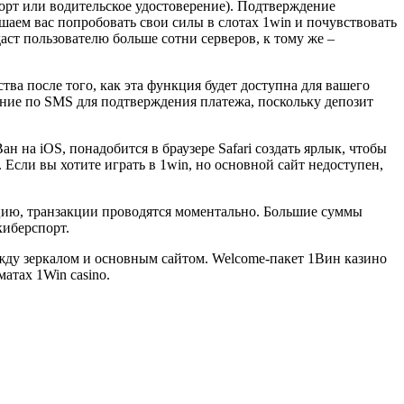
орт или водительское удостоверение). Подтверждение
ашаем вас попробовать свои силы в слотах 1win и почувствовать
аст пользователю больше сотни серверов, к тому же –
тва после того, как эта функция будет доступна для вашего
ение по SMS для подтверждения платежа, поскольку депозит
 на iOS, понадобится в браузере Safari создать ярлык, чтобы
 Если вы хотите играть в 1win, но основной сайт недоступен,
ацию, транзакции проводятся моментально. Большие суммы
киберспорт.
между зеркалом и основным сайтом. Welcome-пакет 1Вин казино
атах 1Win casino.