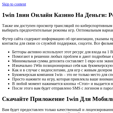
Skip to content
1win 1вин Онлайн Казино На Деньги: 
Также им доступен просмотр трансляций по киберспортивным д
выбирать предпочтительные режимы игр. Оптимальным вариант
Футер сайта содержит информацию об организации, указаны пр
контакты для связи со службой поддержки, соцсети. Все фильм
Бетторы активно используют этот ресурс для входа на 1 В
Помогают в решении любых проблем и дают подробные ин
Минимальная сумма депозита составляет 1 евро или экви
Изначально 1Win позиционировал себя как букмекерскую 
Как и в случае с видеослотами, для игр с живым дилеро
Букмекерская компания 1win – это не только место для сп
Просто нажмите на игру, которая привлекла ваше вниман
В любой момент нажимается кнопка «Стоп» и выдается на
После этого вам будет отправлено SMS с логином и паро
Скачайте Приложение 1win Для Мобильн
Вам будет предоставлен только качественный и лицензированны