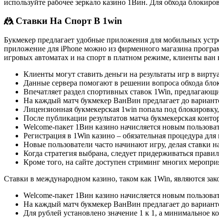
используйте рабочее зеркало казино 1Вин. Для обхода блокиров
🤼 Ставки На Спорт В 1win
Букмекер предлагает удобные приложения для мобильных устро
приложение для iPhone можно из фирменного магазина програм
игровых автоматах и на спорт в платном режиме, клиенты ван
Клиенты могут ставить деньги на результаты игр в вирту
Данные сервера помогают в решении вопроса обхода бло
Впечатляет раздел спортивных ставок 1Win, предлагаю
На каждый матч букмекер ВанВин предлагает до вариант
Лицензионная букмекерская 1win попала под блокировку,
После публикации результатов матча букмекерская конто
Welcome-пакет 1Вин казино начисляется новым пользоват
Регистрация в 1Win казино – обязательная процедура для
Новые пользователи часто начинают игру, делая ставки н
Когда стратегия выбрана, следует придерживаться правил
Кроме того, на сайте доступен стриминг многих мероприя
Ставки в международном казино, таком как 1Win, являются за
Welcome-пакет 1Вин казино начисляется новым пользоват
На каждый матч букмекер ВанВин предлагает до вариант
Для рублей установлено значение 1 к 1, а минимальное ко