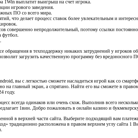
ра 1Win выплатит выигрыш на счет игрока.
ции игрового заведения.
дежных ПО со всего мира.
тий, что делает процесс ставок более увлекательным и интерес
кировок.
сов совершенно непродолжительный, поэтому ссылки постоянно
а футбол.
.
се обращения в техподдержку никаких затруднений у игроков об
 позволит загрузить качественную программу без вредоносного П
droid, вы с легкостью сможете насладиться игрой как со смартфо
но на главный экран, а спрятано. Найти его вы сможете в правом
4 году.
роцесс всегда одинаков или очень схож. Выполнив всего несколь
предлагает 1вин. Добро пожаловать в онлайн казино и букмекерс
енной в верхней части сайта. Выберите подходящий вам платеж
од» традиционно расположена в правом верхнем углу сайта 1 Ви
.