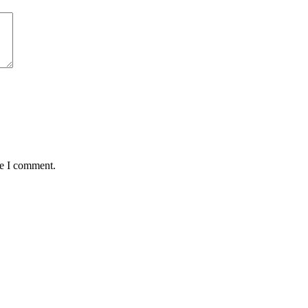
me I comment.