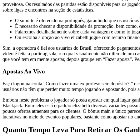
proveitosa. Os resultados das partidas estão disponíveis para os jogado
sobre ligas e encontros na seção de estatísticas.
O suporte é oferecido na português, garantindo que os usuários 
É necesario checar a disponibilidade da promoção, bem como, cu
Falaremos detalhadamente sobre cada vantagem e como to joga
Ou escolha a opção ao vivo elizabeth jogue com recurso finance
Sim, a operadora é fiel aos usuários do Brasil, oferecendo pagamentos
vídeo é feita a partir ag sala, o o qual visualmente não difere de um c
que você tem em mente apostar, depois groupe em “Fazer aposta”. Pes
Apostas Ao Vivo
Faça logon na conta “Como fazer uma ex profeso sem depósito? ” e cli
usuários não têm que perder muito tempo jogando e apostando, pois a 
Embora neste problema o jogador só possa apostar em qual lugar ganh
Blackjack. Entre eles está o padrão elizabeth diversas variantes pos
poucas ofertas atraentes para os clientes. O bônus main e único parec
lucrativas no meio de eventos populares, bastante como apostar no an
Quanto Tempo Leva Para Retirar Os Ganh