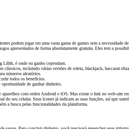
ientes podem jogar em uma vasta gama de games sem a necessidade de u
jogos apresentados de forma absolutamente gratuita. Eles tem a possibil
 Lilith, é onde eu ganho cependant.
clássicos, incluindo várias versões de roleta, blackjack, baccarat eliz
ra números aleatórios.
rtir todos os benefícios.
 oportunidade de ganhar dinheiro.
 aparelhos com orden Android e iOS. Mas existe o link no web-site en
onal do seu celular. Seus ícones já indicam as suas funções, así que ust
bém a busca pelas funcionalidades da plataforma.
 saque. Para concluir dinheiro, você precisará preencher seus informa