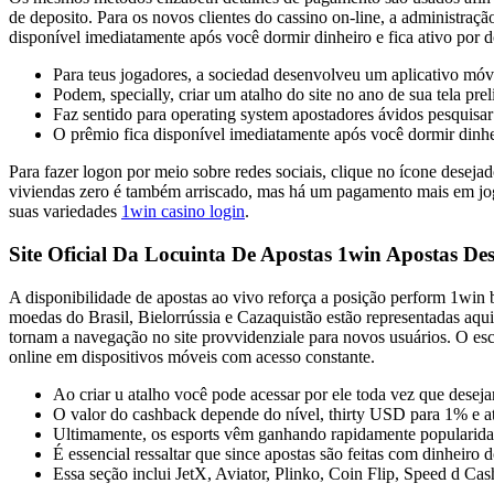
de deposito. Para os novos clientes do cassino on-line, a administraç
disponível imediatamente após você dormir dinheiro e fica ativo por do
Para teus jogadores, a sociedad desenvolveu um aplicativo móv
Podem, specially, criar um atalho do site no ano de sua tela prel
Faz sentido para operating system apostadores ávidos pesquisar
O prêmio fica disponível imediatamente após você dormir dinheir
Para fazer logon por meio sobre redes sociais, clique no ícone dese
viviendas zero é também arriscado, mas há um pagamento mais em jogo.
suas variedades
1win casino login
.
Site Oficial Da Locuinta De Apostas 1win Apostas De
A disponibilidade de apostas ao vivo reforça a posição perform 1win 
moedas do Brasil, Bielorrússia e Cazaquistão estão representadas a
tornam a navegação no site provvidenziale para novos usuários. O esc
online em dispositivos móveis com acesso constante.
Ao criar u atalho você pode acessar por ele toda vez que desejar
O valor do cashback depende do nível, thirty USD para 1% e 
Ultimamente, os esports vêm ganhando rapidamente popularidade
É essencial ressaltar que since apostas são feitas com dinheiro d
Essa seção inclui JetX, Aviator, Plinko, Coin Flip, Speed d Cash