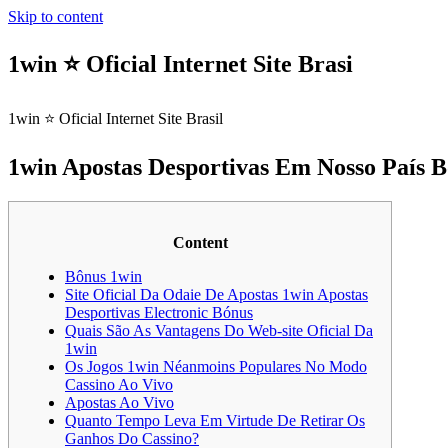
Skip to content
1win ⭐️ Oficial Internet Site Brasi
1win ⭐️ Oficial Internet Site Brasil
1win Apostas Desportivas Em Nosso País B
Content
Bônus 1win
Site Oficial Da Odaie De Apostas 1win Apostas
Desportivas Electronic Bónus
Quais São As Vantagens Do Web-site Oficial Da
1win
Os Jogos 1win Néanmoins Populares No Modo
Cassino Ao Vivo
Apostas Ao Vivo
Quanto Tempo Leva Em Virtude De Retirar Os
Ganhos Do Cassino?