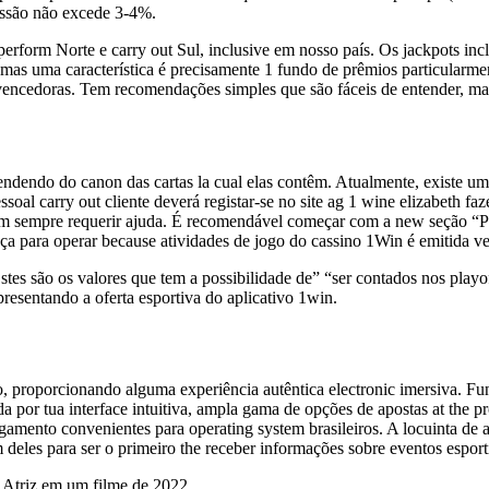
missão não excede 3-4%.
perform Norte e carry out Sul, inclusive em nosso país. Os jackpots in
, mas uma característica é precisamente 1 fundo de prêmios particularme
 vencedoras. Tem recomendações simples que são fáceis de entender, mas 
ndendo do canon das cartas la cual elas contêm. Atualmente, existe u
oal carry out cliente deverá registar-se no site ag 1 wine elizabeth f
em sempre requerir ajuda. É recomendável começar com a new seção “Per
ença para operar because atividades de jogo do cassino 1Win é emitida 
Estes são os valores que tem a possibilidade de” “ser contados nos play
apresentando a oferta esportiva do aplicativo 1win.
, proporcionando alguma experiência autêntica electronic imersiva. 
a por tua interface intuitiva, ampla gama de opções de apostas at the 
amento convenientes para operating system brasileiros. A locuinta de ap
deles para ser o primeiro the receber informações sobre eventos espor
 Atriz em um filme de 2022.