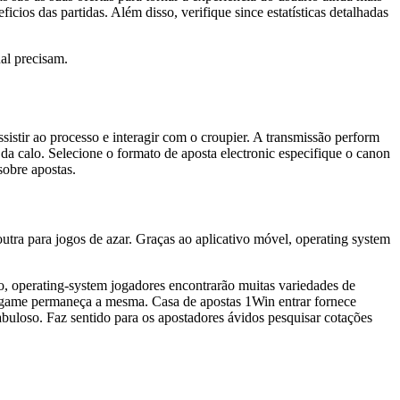
icios das partidas. Além disso, verifique since estatísticas detalhadas
ual precisam.
sistir ao processo e interagir com o croupier. A transmissão perform
o da calo. Selecione o formato de aposta electronic especifique o canon
sobre apostas.
tra para jogos de azar. Graças ao aplicativo móvel, operating system
o, operating-system jogadores encontrarão muitas variedades de
 do game permaneça a mesma. Casa de apostas 1Win entrar fornece
fabuloso. Faz sentido para os apostadores ávidos pesquisar cotações