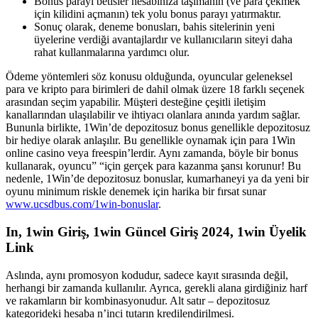
Bonus parayı bêtisier hesabınıza taşımanın (ve para çekmek
için kilidini açmanın) tek yolu bonus parayı yatırmaktır.
Sonuç olarak, deneme bonusları, bahis sitelerinin yeni
üyelerine verdiği avantajlardır ve kullanıcıların siteyi daha
rahat kullanmalarına yardımcı olur.
Ödeme yöntemleri söz konusu olduğunda, oyuncular geleneksel
para ve kripto para birimleri de dahil olmak üzere 18 farklı seçenek
arasından seçim yapabilir. Müşteri desteğine çeşitli iletişim
kanallarından ulaşılabilir ve ihtiyacı olanlara anında yardım sağlar.
Bununla birlikte, 1Win’de depozitosuz bonus genellikle depozitosuz
bir hediye olarak anlaşılır. Bu genellikle oynamak için para 1Win
online casino veya freespin’lerdir. Aynı zamanda, böyle bir bonus
kullanarak, oyuncu” “için gerçek para kazanma şansı korunur! Bu
nedenle, 1Win’de depozitosuz bonuslar, kumarhaneyi ya da yeni bir
oyunu minimum riskle denemek için harika bir fırsat sunar
www.ucsdbus.com/1win-bonuslar
.
In, 1win Giriş, 1win Güncel Giriş 2024, 1win Üyelik
Link
Aslında, aynı promosyon kodudur, sadece kayıt sırasında değil,
herhangi bir zamanda kullanılır. Ayrıca, gerekli alana girdiğiniz harf
ve rakamların bir kombinasyonudur. Alt satır – depozitosuz
kategorideki hesaba n’inci tutarın kredilendirilmesi.