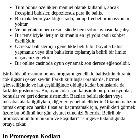
Tüm bonus özellikleri manuel olarak kullanılır, ancak
freespinli bahisler, depozitosuz para ile bahis.
Bu makalenin yazıldığı sırada, hidup freebet promosyonları
yoktur.
Ve bu yöntem hem resmi sitede hem sobre aynasında çalışır.
Bir temsilciyle iletişim kurmanın en iyi yolu canlı sohbet
özelliğidir.
Ücretsiz bahisler için genellikle belirli bir boyutta bahis
yapmanız veya tüm bahislerin toplamıyla belirli bir limite
ulaşmanız gerekir.
Bir online casinoda oyun oynamak son derece eğlencelidir.
Bir bahis bürosunun bonus programı genellikle bahisçinin durante
çok ilgisini çeken şeydir. Farklı kuruluşlar oranlarda, hizmet
işlevselliğinde ve hat çeşitliliğinde olduğu kadar bonuslarda da
farklılık göstermez. Bu, oyuncular için kapsamlı bir promosyonlar,
bonuslar ve geri ödeme sistemidir. Bazıları belirli slotları veya
müsabakalarla ilgiliyken, diğerleri genel niteliktedir. Ortamın nabzını
tutmak empieza harika fırsatları kaçırmamak için, yenilikleri görmek
üzere bu bölümü her gün ziyaret etmenizi öneririz. Belirli bir
promosyonun tüm hüküm ve koşulları” “simgeye tıklandığında
ortaya çıkar.
In Promosyon Kodları