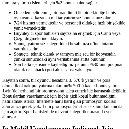
tüm pra yatırma işlemleri için %2 bonus haine sağlar.
Önceden belirlenmiş bir oran limiti ile bir etkinliğe bahis
oynarsınız, kazanan miktar yatırımsız bonusunuz olur.
7/24 hizmet vermektedir ve personeli oldukça hızlı bir şekilde
yanıt vermektedir.
Büyüleyici spor bahisleri sayfasına erişmek için Canlı veya
Çizgi düğmelerine tıklayın.
Sonuç, yatırımsız kategorideki hesabınıza n’inci tutarın
yatırılmasıdır.
Sonuçta, teknik olarak w tamtym miejscu bir kopyasıdır,
çünkü sunucudaki aynı veritabanına atıfta bulunur.
Son hafta içerisinde kaybettiğiniz paranın %30’unu pra puan
olarak (cashback) geri alma şansı yakalayın.
Kayıttan sonra, bir oyuncu hesabına 3. 570 ₺ yatırır ve pola
otomatik olarak pra yatırma tutarının% 500’ü kadar bonus yatırır.
1win’de herhangi bir promosyonu talep etmek hiç karmaşık değildir.
Bonuslardan yararlanmak için hiçbir gizli koşul bulunmadığını
hatırlatmak isteriz. İnternette harıl harıl gizli promosyon kodları
aramanıza gerek yok. Tüm promosyonlar istisnasız tüm kullanıcılar
için açıktır. Spor bahisleri de mevcut kategoriler arasında yer
almıyor.
In Mobil Uygulamasını Indirmek Için