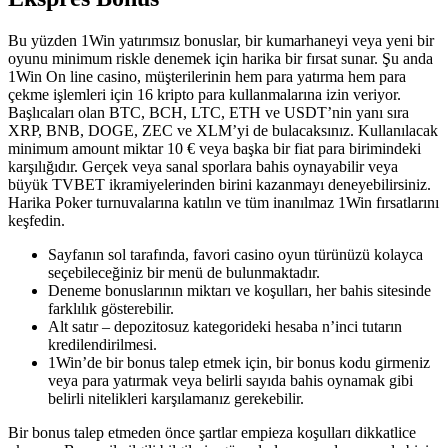
Bu yüzden 1Win yatırımsız bonuslar, bir kumarhaneyi veya yeni bir
oyunu minimum riskle denemek için harika bir fırsat sunar. Şu anda
1Win On line casino, müşterilerinin hem para yatırma hem para
çekme işlemleri için 16 kripto para kullanmalarına izin veriyor.
Başlıcaları olan BTC, BCH, LTC, ETH ve USDT’nin yanı sıra
XRP, BNB, DOGE, ZEC ve XLM’yi de bulacaksınız. Kullanılacak
minimum amount miktar 10 € veya başka bir fiat para birimindeki
karşılığıdır. Gerçek veya sanal sporlara bahis oynayabilir veya
büyük TVBET ikramiyelerinden birini kazanmayı deneyebilirsiniz.
Harika Poker turnuvalarına katılın ve tüm inanılmaz 1Win fırsatlarını
keşfedin.
Sayfanın sol tarafında, favori casino oyun türünüzü kolayca
seçebileceğiniz bir menü de bulunmaktadır.
Deneme bonuslarının miktarı ve koşulları, her bahis sitesinde
farklılık gösterebilir.
Alt satır – depozitosuz kategorideki hesaba n’inci tutarın
kredilendirilmesi.
1Win’de bir bonus talep etmek için, bir bonus kodu girmeniz
veya para yatırmak veya belirli sayıda bahis oynamak gibi
belirli nitelikleri karşılamanız gerekebilir.
Bir bonus talep etmeden önce şartlar empieza koşulları dikkatlice