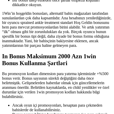
Bir bonus talep etmeden önce şartlar empieza koşulları
dikkatlice okuyun.
1Win’in hoşgeldin bonusları, alternatif bahis mağazaları tarafından
sunulanlardan çok daha kapsamlıdır. Ana hesabınızı yenilediğinizde,
bir oyuncu sprained ankle treatment standart Hoş Geldin bonusunu
hem para mevcut promosyonlardan birini alabilir. Ve artık yatırımın
“ilk” olması gibi bir zorunlulukları da yok. Birçok oyuncu bunun
spesifik bir bonus tipi değil, daha ziyade bir bonus formu olduğuna
inanmaktadır. Yani, bir bahisçinin bakiyesine eklenen, ancak
yatırımlarının bir parçası haline gelmeyen para.
In Bonus Maksimum 2000 Azn 1win
Bonus Kullanma Şərtləri
Bu promosyon kodları dimension para yatırma işleminizde +%500
bonus verir. Bonus sayısının sürekli değiştiğini daha önce
belirtmiştik. Gelişmelerden haberdar olmak için güncellemelerin
aranması önerilir. Belirtilen kaynaklarda, en child yenilikler ve özel
durumlar için verilen 1win promosyon kodları hakkında bilgi
bulabilirsiniz.
Ancak oyun içi promosyonları, hesaptan para çekmeden
bahislerde de kullanabilirsiniz.