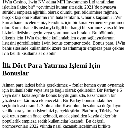
1Win Casino, 1win NV adına MFI Investments Ltd tarafından
işletilen ilginç bir” “çevrimiçi kumar sitesidir. 2021’de piyasaya
sürüldü empieza ağırlıklı olarak olumlu geri bildirimlere rağmen,
birçok kişi onu kullanma i?in hala temkinli. Umarız kapsamlı 1Win
kumarhane incelememiz, kendiniz için bir karar vermenize yardımcı
olur. Kumarhane lisanslarıyla ilgili herhangi bir sorunuz varsa lütfen
bizimle iletişime geçin veya yorumunuzu bırakın. Bu bölümde,
ülkeniz için 1Win üzerinde kullanılabilen oyun sağlayıcılarının
listesini görebilirsiniz 1win bonus computer code. Bonus para, 1Win
bahis sitesinde kullanılmak üzere tasarlanmıştır empieza para çekme
i?in belirli kısıtlamalar olabilir.
İlk Dört Para Yatırma Işlemi Için
Bonuslar
Alınan para iadesi bahis gerektirmez – fonlar hemen oyun oynamak
için kullanılabilir veya isteğe bağlı olarak çekilebilir. Bir Parlay’e 5
veya daha fazla seçimle bonus koyduğunuzda, kazancınızın bir
yüzdesi net kârınıza eklenecektir. Bir Parlay bonusundaki her
seçimin least oranı 1. 3 olmalıdır. Kaydolun, hesabınızı doğrulayın
ve ilk para yatırma işleminizi gerçekleştirin. Platform, Türkiye’ye
çok uzun zaman önce gelmedi, ancak şimdiden kayda değer bir
popülerlik empieza sadık kullanıcılar kazandı. Bu değerli
promosyonları 2022 yılında nasıl kazanabileceğimizi birlikte