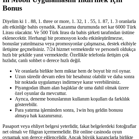
Bonus
Diyelim ki 1 . 88, 1. three or more, 1. 32, 1 . 55, 1. 87, 1. 3 oranlarla
altı etkinliğe bahis oynadık. Kazanma durumunda net kar 6000 Türk
Lirası olacaktır. Ve 500 Türk lirası da bahis şirketi tarafından üstüne
eklenecektir. Herhangi bir promosyon kodu etkinleştirilmezse,
bonuslar yatırılmazsa veya promosyonlar çalışmazsa, destek ekibiyle
iletişime geçmelisiniz. 7/24 hizmet vermektedir ve personeli oldukça
hızlı bir şekilde yanıt vermektedir. Özellikle telefonla iletişim çok
hızlıdır, canlı sohbet o derece hızlı değil.
Ve oranlarla birlikte hem miktar hem de boyut bir rol oynar.
Uzun süredir devam eden bir hesabınız olabilir ve daha sonra
bir noktada uygulamayı indirmeye karar verebilirsiniz.
Piyangodan ilham alan başlıklar de uma dahil olmak üzere
özel oyunlar da mevcuttur.
Ayrıca, deneme bonuslarının kullanım koşulları da farklılık
gösterebilir.
Para yatırma işleminden sonra, 1win hoş geldin bonusu
almaya hak kazanırsınız.
Pasaport veya ehliyet belgesi yeterlidir, fakat belgelerdeki fotoğraflar
net olmalı ve filigran içermemelidir. Bir online casinoda oyun
oynamak son derece eğlencelidir. Ancak büyük kazançlarla birlikte