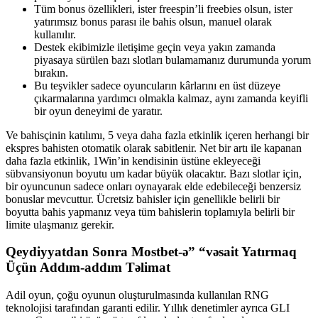
Tüm bonus özellikleri, ister freespin’li freebies olsun, ister
yatırımsız bonus parası ile bahis olsun, manuel olarak
kullanılır.
Destek ekibimizle iletişime geçin veya yakın zamanda
piyasaya sürülen bazı slotları bulamamanız durumunda yorum
bırakın.
Bu teşvikler sadece oyuncuların kârlarını en üst düzeye
çıkarmalarına yardımcı olmakla kalmaz, aynı zamanda keyifli
bir oyun deneyimi de yaratır.
Ve bahisçinin katılımı, 5 veya daha fazla etkinlik içeren herhangi bir
ekspres bahisten otomatik olarak sabitlenir. Net bir artı ile kapanan
daha fazla etkinlik, 1Win’in kendisinin üstüne ekleyeceği
sübvansiyonun boyutu um kadar büyük olacaktır. Bazı slotlar için,
bir oyuncunun sadece onları oynayarak elde edebileceği benzersiz
bonuslar mevcuttur. Ücretsiz bahisler için genellikle belirli bir
boyutta bahis yapmanız veya tüm bahislerin toplamıyla belirli bir
limite ulaşmanız gerekir.
Qeydiyyatdan Sonra Mostbet-ə” “vəsait Yatırmaq
Üçün Addım-addım Təlimat
Adil oyun, çoğu oyunun oluşturulmasında kullanılan RNG
teknolojisi tarafından garanti edilir. Yıllık denetimler ayrıca GLI