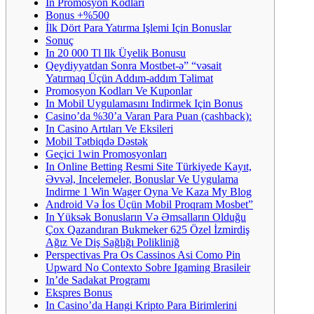
In Promosyon Kodları
Bonus +%500
İlk Dört Para Yatırma Işlemi Için Bonuslar
Sonuç
In 20 000 Tl Ilk Üyelik Bonusu
Qeydiyyatdan Sonra Mostbet-ə” “vəsait
Yatırmaq Üçün Addım-addım Təlimat
Promosyon Kodları Ve Kuponlar
In Mobil Uygulamasını Indirmek Için Bonus
Casino’da %30’a Varan Para Puan (cashback):
In Casino Artıları Ve Eksileri
Mobil Tətbiqdə Dəstək
Geçici 1win Promosyonları
In Online Betting Resmi Site Türkiyede Kayıt,
Əvvəl, Incelemeler, Bonuslar Ve Uygulama
Indirme 1 Win Wager Oyna Ve Kaza My Blog
Android Və İos Üçün Mobil Proqram Mosbet”
In Yüksək Bonusların Və Əmsalların Olduğu
Çox Qazandıran Bukmeker 625 Özel İzmirdiş
Ağız Ve Diş Sağlığı Polikliniğ
Perspectivas Pra Os Cassinos Asi Como Pin
Upward No Contexto Sobre Igaming Brasileir
In’de Sadakat Programı
Ekspres Bonus
In Casino’da Hangi Kripto Para Birimlerini