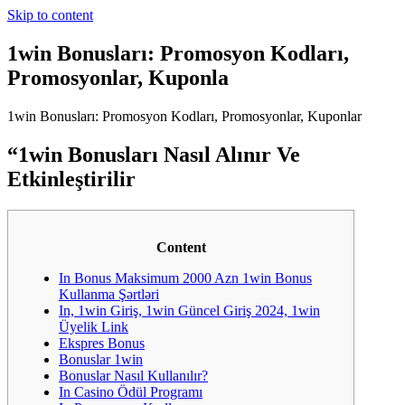
Skip to content
1win Bonusları: Promosyon Kodları,
Promosyonlar, Kuponla
1win Bonusları: Promosyon Kodları, Promosyonlar, Kuponlar
“1win Bonusları Nasıl Alınır Ve
Etkinleştirilir
Content
In Bonus Maksimum 2000 Azn 1win Bonus
Kullanma Şərtləri
In, 1win Giriş, 1win Güncel Giriş 2024, 1win
Üyelik Link
Ekspres Bonus
Bonuslar 1win
Bonuslar Nasıl Kullanılır?
In Casino Ödül Programı