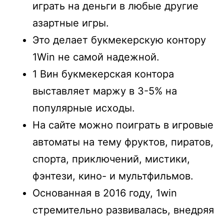
играть на деньги в любые другие
азартные игры.
Это делает букмекерскую контору
1Win не самой надежной.
1 Вин букмекерская контора
выставляет маржу в 3-5% на
популярные исходы.
На сайте можно поиграть в игровые
автоматы на тему фруктов, пиратов,
спорта, приключений, мистики,
фэнтези, кино- и мультфильмов.
Основанная в 2016 году, 1win
стремительно развивалась, внедряя