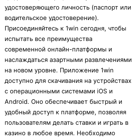
удостоверяющего личность (паспорт или
водительское удостоверение).
Присоединяйтесь к 1win сегодня, чтобы
испытать все преимущества
современной онлайн-платформы и
наслаждаться азартными развлечениями
на новом уровне. Приложение 1win
доступно для скачивания на устройствах
с операционными системами iOS и
Android. Оно обеспечивает быстрый и
удобный доступ к платформе, позволяя
пользователям делать ставки и играть в
казино в любое время. Необходимо