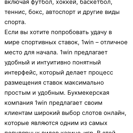
включая футбол, хоккей, баскетбол,
теннис, бокс, автоспорт и другие виды
спорта.
Если вы хотите попробовать удачу в
мире спортивных ставок, 1win – отличное
место для начала. 1win предлагает
удобный и интуитивно понятный
интерфейс, который делает процесс
размещения ставок максимально
простым и удобным. Букмекерская
компания 1win предлагает своим
клиентам широкий выбор слотов онлайн,
которые являются одним из самых