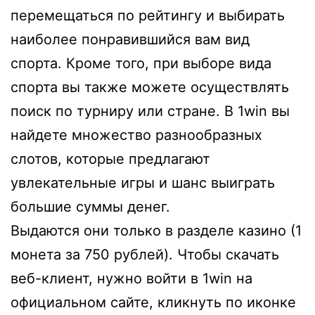
перемещаться по рейтингу и выбирать
наиболее понравившийся вам вид
спорта. Кроме того, при выборе вида
спорта вы также можете осуществлять
поиск по турниру или стране. В 1win вы
найдете множество разнообразных
слотов, которые предлагают
увлекательные игры и шанс выиграть
большие суммы денег.
Выдаются они только в разделе казино (1
монета за 750 рублей). Чтобы скачать
веб-клиент, нужно войти в 1win на
официальном сайте, кликнуть по иконке