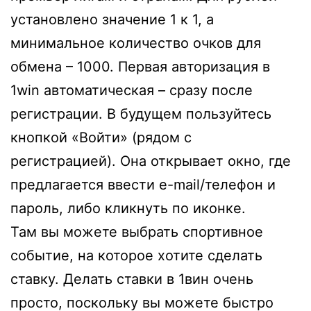
установлено значение 1 к 1, а
минимальное количество очков для
обмена – 1000. Первая авторизация в
1win автоматическая – сразу после
регистрации. В будущем пользуйтесь
кнопкой «Войти» (рядом с
регистрацией). Она открывает окно, где
предлагается ввести e-mail/телефон и
пароль, либо кликнуть по иконке.
Там вы можете выбрать спортивное
событие, на которое хотите сделать
ставку. Делать ставки в 1вин очень
просто, поскольку вы можете быстро