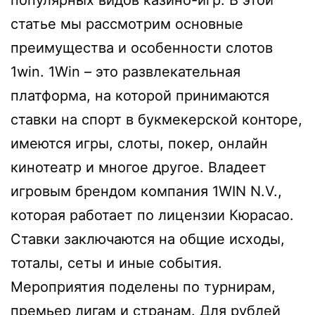
популярных видов казино-игр. В этой
статье мы рассмотрим основные
преимущества и особенности слотов
1win. 1Win – это развлекательная
платформа, на которой принимаются
ставки на спорт в букмекерской конторе,
имеются игры, слоты, покер, онлайн
кинотеатр и многое другое. Владеет
игровым брендом компания 1WIN N.V.,
которая работает по лицензии Кюрасао.
Ставки заключаются на общие исходы,
тоталы, сеты и иные события.
Мероприятия поделены по турнирам,
премьер лигам и странам. Для рублей