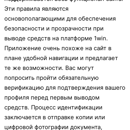
Эти правила являются
основополагающими для обеспечения
безопасности и прозрачности при
выводе средств на платформе 1win.
Приложение очень похоже на сайт в
плане удобной навигации и предлагает
те же возможности. Вас могут
попросить пройти обязательную
верификацию для подтверждения вашего
профиля перед первым выводом
средств. Процесс идентификации
заключается в отправке копии или
цифровой фотографии документа,