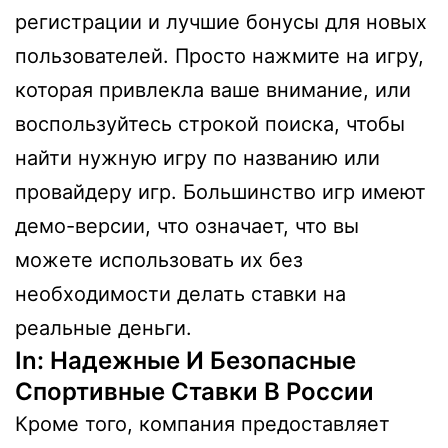
регистрации и лучшие бонусы для новых
пользователей. Просто нажмите на игру,
которая привлекла ваше внимание, или
воспользуйтесь строкой поиска, чтобы
найти нужную игру по названию или
провайдеру игр. Большинство игр имеют
демо-версии, что означает, что вы
можете использовать их без
необходимости делать ставки на
реальные деньги.
In: Надежные И Безопасные
Спортивные Ставки В России
Кроме того, компания предоставляет