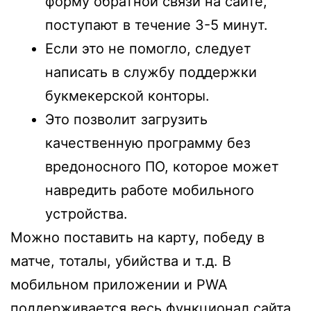
форму обратной связи на сайте,
поступают в течение 3-5 минут.
Если это не помогло, следует
написать в службу поддержки
букмекерской конторы.
Это позволит загрузить
качественную программу без
вредоносного ПО, которое может
навредить работе мобильного
устройства.
Можно поставить на карту, победу в
матче, тоталы, убийства и т.д. В
мобильном приложении и PWA
поддерживается весь функционал сайта.