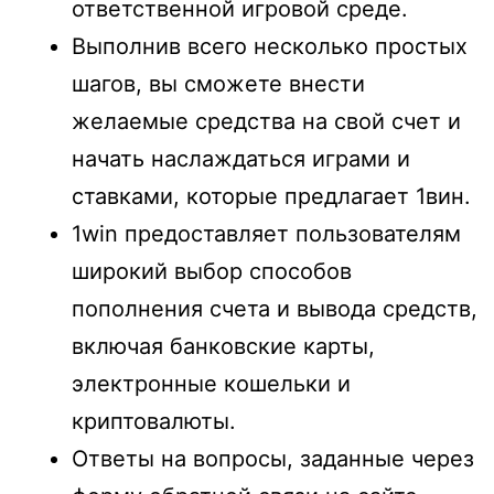
ответственной игровой среде.
Выполнив всего несколько простых
шагов, вы сможете внести
желаемые средства на свой счет и
начать наслаждаться играми и
ставками, которые предлагает 1вин.
1win предоставляет пользователям
широкий выбор способов
пополнения счета и вывода средств,
включая банковские карты,
электронные кошельки и
криптовалюты.
Ответы на вопросы, заданные через