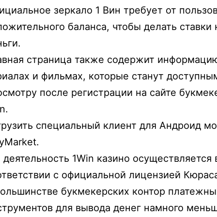
ициальное зеркало 1 Вин требует от пользо
ложительного баланса, чтобы делать ставки 
ньги.
авная страница также содержит информаци
риалах и фильмах, которые станут доступны
осмотру после регистрации на сайте букмек
n.
грузить специальный клиент для Андроид м
yMarket.
, деятельность 1Win казино осуществляется 
ответствии с официальной лицензией Кюрас
большинстве букмекерских контор платежны
струментов для вывода денег намного меньш