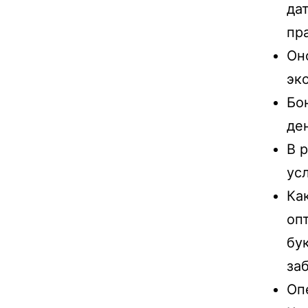
да
пр
Он
эк
Бо
де
В 
ус
Ка
оп
бу
за
Оп