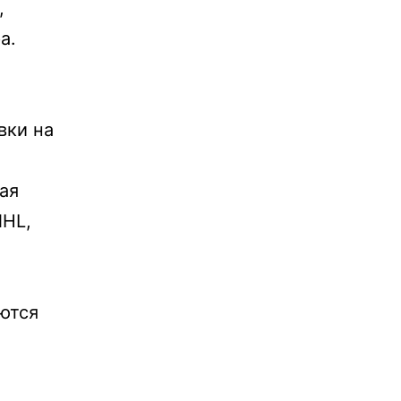
,
а.
вки на
ая
NHL,
ются