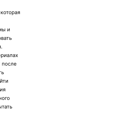
 которая
мы и
овать
.
ериалах
 после
ть
йти
ия
ного
ытать