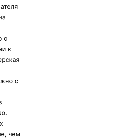
вателя
на
ю о
ми к
ерская
ожно с
в
ао.
х
е, чем