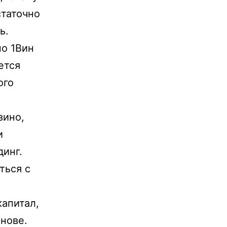
статочно
ь.
но 1Вин
ется
ого
зино,
и
динг.
ться с
капитал,
нове.