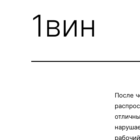
1вин
Skip
to
content
После ч
распрос
отличны
нарушае
рабочий