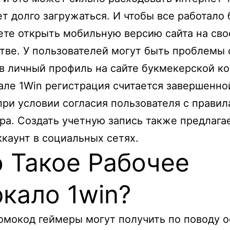
ет долго загружаться. И чтобы все работало
те открыть мобильную версию сайта на св
тве. У пользователей могут быть проблемы 
в личный профиль на сайте букмекерской ко
але 1Win регистрация считается завершенно
при условии согласия пользователя с прави
ра. Создать учетную запись также предлага
ккаунт в социальных сетях.
 Такое Рабочее
кало 1win?
омокод геймеры могут получить по поводу 