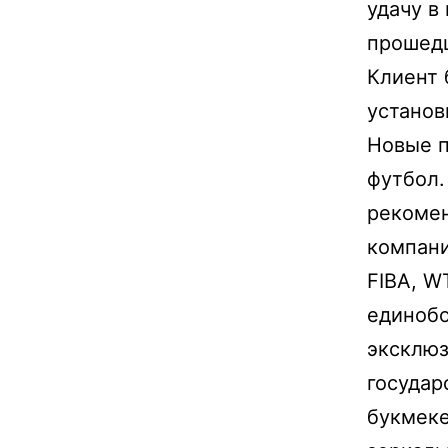
удачу в
прошедш
Клиент 
установ
Новые п
футбол.
рекомен
компани
FIBA, W
единобо
эксклюз
государ
букмеке