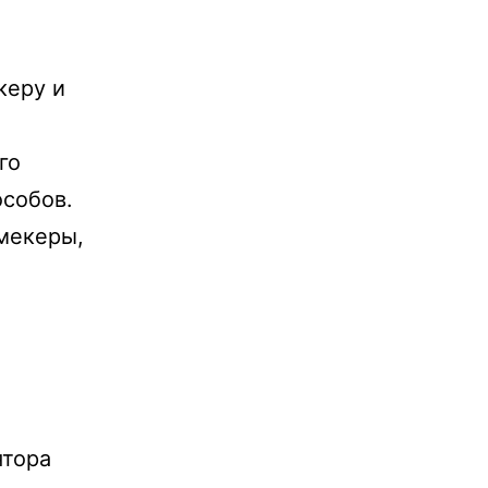
керу и
го
особов.
мекеры,
ятора