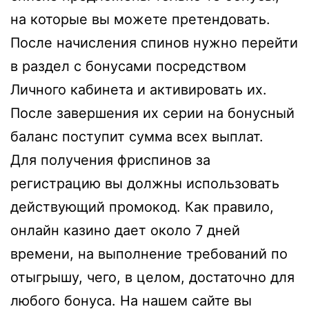
на которые вы можете претендовать.
После начисления спинов нужно перейти
в раздел с бонусами посредством
Личного кабинета и активировать их.
После завершения их серии на бонусный
баланс поступит сумма всех выплат.
Для получения фриспинов за
регистрацию вы должны использовать
действующий промокод. Как правило,
онлайн казино дает около 7 дней
времени, на выполнение требований по
отыгрышу, чего, в целом, достаточно для
любого бонуса. На нашем сайте вы