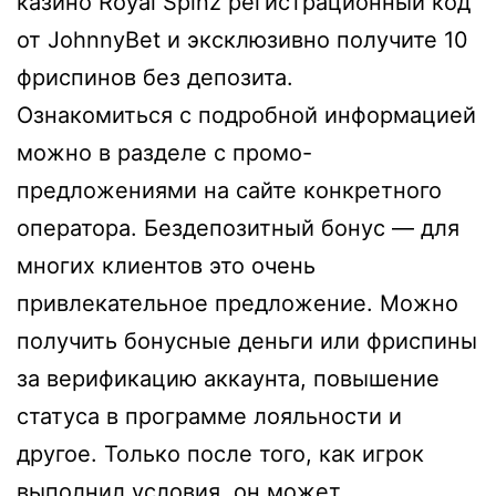
казино Royal Spinz регистрационный код
от JohnnyBet и эксклюзивно получите 10
фриспинов без депозита.
Ознакомиться с подробной информацией
можно в разделе с промо-
предложениями на сайте конкретного
оператора. Бездепозитный бонус — для
многих клиентов это очень
привлекательное предложение. Можно
получить бонусные деньги или фриспины
за верификацию аккаунта, повышение
статуса в программе лояльности и
другое. Только после того, как игрок
выполнил условия, он может