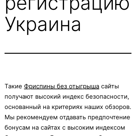
регистрацию
Украина
Такие
Фриспины без отыгрыша
сайты
получают высокий индекс безопасности,
основанный на критериях наших обзоров.
Мы рекомендуем отдавать предпочтение
бонусам на сайтах с высоким индексом