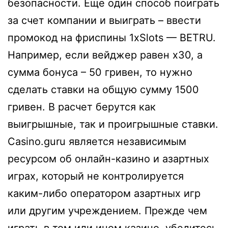
безопасности. Еще один способ поиграть
за счет компании и выиграть – ввести
промокод на фриспины 1xSlots — BETRU.
Например, если вейджер равен х30, а
сумма бонуса – 50 гривен, то нужно
сделать ставки на общую сумму 1500
гривен. В расчет берутся как
выигрышные, так и проигрышные ставки.
Casino.guru является независимым
ресурсом об онлайн-казино и азартных
играх, который не контролируется
каким-либо оператором азартных игр
или другим учреждением. Прежде чем