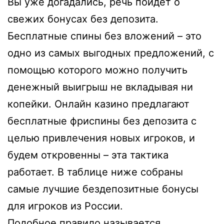
Вы уже догадались, речь пойдёт о
свежих бонусах без депозита.
Бесплатные спины без вложений – это
одно из самых выгодных предложений, с
помощью которого можно получить
денежный выигрыш не вкладывая ни
копейки. Онлайн казино предлагают
бесплатные фриспины без депозита с
целью привлечения новых игроков, и
будем откровенны – эта тактика
работает. В таблице ниже собраны
самые лучшие бездепозитные бонусы
для игроков из России.
Подобное правило называется