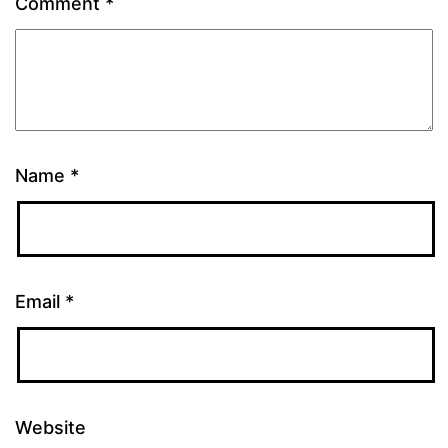
Comment
*
Name
*
Email
*
Website