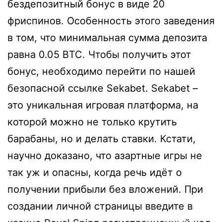
бездепозитный бонус в виде 20
фриспинов. Особенность этого заведения
в том, что минимальная сумма депозита
равна 0.05 BTC. Чтобы получить этот
бонус, необходимо перейти по нашей
безопасной ссылке Sekabet. Sekabet –
это уникальная игровая платформа, на
которой можно не только крутить
барабаны, но и делать ставки. Кстати,
научно доказано, что азартные игры не
так уж и опасны, когда речь идёт о
получении прибыли без вложений. При
создании личной страницы введите в