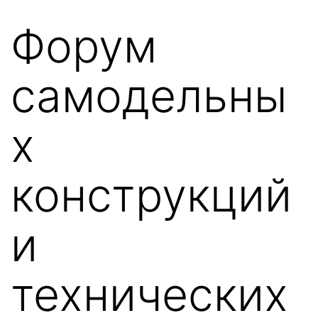
Форум
Skip
to
самодельны
content
х
конструкций
и
технических